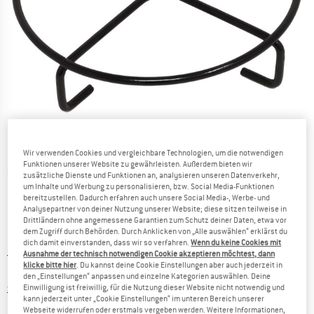
Wir verwenden Cookies und vergleichbare Technologien, um die notwendigen
Funktionen unserer Website zu gewährleisten. Außerdem bieten wir
Detailansichten
zusätzliche Dienste und Funktionen an, analysieren unseren Datenverkehr,
um Inhalte und Werbung zu personalisieren, bzw. Social Media-Funktionen
bereitzustellen. Dadurch erfahren auch unsere Social Media-, Werbe- und
Analysepartner von deiner Nutzung unserer Website; diese sitzen teilweise in
Drittländern ohne angemessene Garantien zum Schutz deiner Daten, etwa vor
dem Zugriff durch Behörden. Durch Anklicken von „Alle auswählen“ erklärst du
dich damit einverstanden, dass wir so verfahren.
Wenn du keine Cookies mit
Ursprünglicher Preis :
Preis:
7,95
€
Ausnahme der technisch notwendigen Cookie akzeptieren möchtest, dann
klicke bitte hier
. Du kannst deine Cookie Einstellungen aber auch jederzeit in
6,76
€
inkl. MwSt.
den „Einstellungen“ anpassen und einzelne Kategorien auswählen. Deine
Informationen zu den Versandkosten. Öffnet sich in ei
zzgl. Versandkosten
Einwilligung ist freiwillig, für die Nutzung dieser Website nicht notwendig und
kann jederzeit unter „Cookie Einstellungen“ im unteren Bereich unserer
Webseite widerrufen oder erstmals vergeben werden. Weitere Informationen,