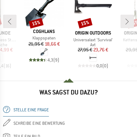
15%
15%
15
Rabatt
Rabatt
Raba
MARKE
COGHLANS
MARKE
MARK
UNDE
ORIGIN OUTDOORS
ORIGI
Artikel
Klappspaten
Artikel
Artikel
ottle 500ml
Universalaxt 'Survival'
Kettens
Preis
reduzierter Preis
21,95 €
18,66 €
ruppe
Produktgruppe
asche
Axt
eis
duzierter Preis
Preis
reduzierter Preis
4,99 €
27,95 €
23,76 €
29,95
4,3
(
9
)
,4
(
16
)
0,0
(
0
)
WAS SAGST DU DAZU?
STELLE EINE FRAGE
SCHREIBE EINE BEWERTUNG
TEILE EIN BILD