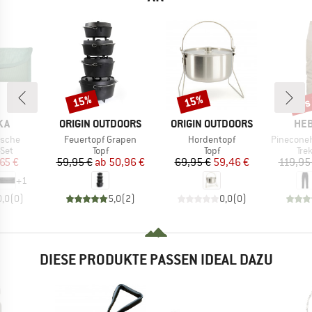
bis
15%
15%
Rabatt
Rabatt
Raba
MARKE
MARKE
MA
KA
ORIGIN OUTDOORS
ORIGIN OUTDOORS
HEB
Artikel
Artikel
Artikel
asche
Feuertopf Grapen
Hordentopf
PineconeHe. T
gruppe
Produktgruppe
Produktgruppe
Pro
Set
Topf
Topf
Tre
eis
duzierter Preis
Preis
reduzierter Preis
Preis
reduzierter Preis
,65 €
59,95 €
ab
50,96 €
69,95 €
59,46 €
119,95
+
1
0,0
(
0
)
5,0
(
2
)
0,0
(
0
)
DIESE PRODUKTE PASSEN IDEAL DAZU