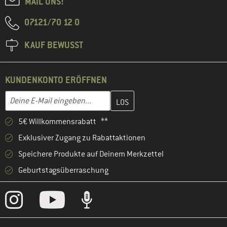
MAIL UNS!
07121/70 12 0
KAUF BEWUSST
KUNDENKONTO ERÖFFNEN
Gib hier deine E-Mail-Adresse ein und erstelle im nächsten Schri
E-Mail-Adresse
5€ Willkommensrabatt **
Exklusiver Zugang zu Rabattaktionen
Speichere Produkte auf Deinem Merkzettel
Geburtstagsüberraschung