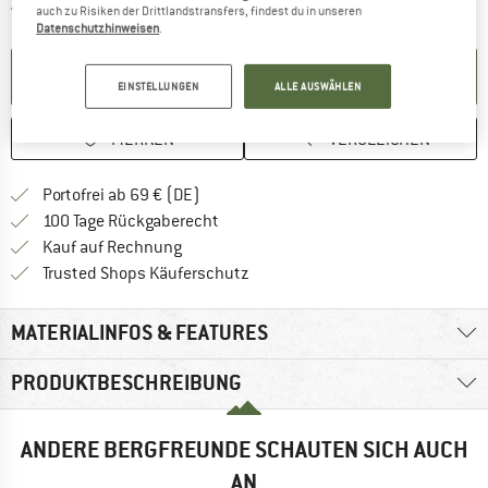
Der Link öffnet sich in einer Infobox und 
Artikel zur Zeit leider ausverkauft
auch zu Risiken der Drittlandstransfers, findest du in unseren
Datenschutzhinweisen
.
BENACHRICHTIGUNG EINRICHTEN
EINSTELLUNGEN
ALLE AUSWÄHLEN
MERKEN
VERGLEICHEN
Finde mehr Informationen zu den Versan
Portofrei ab 69 € (DE)
Gehe hier zu den Rückgabe-Richtlinie
100 Tage Rückgaberecht
Finde die Zahlungs-Infos hier! Öffnet sich 
Kauf auf Rechnung
Finde alle Infos hier!
Trusted Shops Käuferschutz
MATERIALINFOS & FEATURES
PRODUKTBESCHREIBUNG
ANDERE BERGFREUNDE SCHAUTEN SICH AUCH
AN