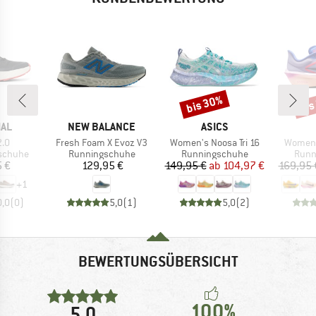
bis 30%
bis
Rabatt
Raba
MARKE
MARKE
AL
NEW BALANCE
ASICS
Artikel
Artikel
Artikel
2.0
Fresh Foam X Evoz V3
Women's Noosa Tri 16
Women'
ppe
Produktgruppe
Produktgruppe
Prod
gschuhe
Runningschuhe
Runningschuhe
Runn
eis
Preis
Preis
reduzierter Preis
5 €
129,95 €
149,95 €
ab
104,97 €
169,95 
+
1
0,0
(
0
)
5,0
(
1
)
5,0
(
2
)
BEWERTUNGSÜBERSICHT
100%
5,0