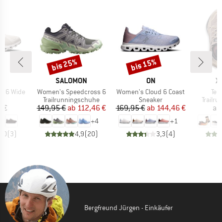
bis 25%
bis 15%
Rabatt
Rabatt
RKE
MARKE
MARKE
M
SALOMON
ON
X
Artikel
Artikel
Arti
d 6 Wide
Women's Speedcross 6
Women's Cloud 6 Coast
Ter
ktgruppe
Produktgruppe
Produktgruppe
Produk
er
Trailrunningschuhe
Sneaker
Trailr
eis
Preis
reduzierter Preis
Preis
reduzierter Preis
5 €
149,95 €
ab
112,46 €
169,95 €
ab
144,46 €
ab
+
4
+
1
5,0
(
3
)
4,9
(
20
)
3,3
(
4
)
Bergfreund Jürgen - Einkäufer