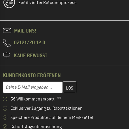
Zertifizierter Retourenprozess
MAIL UNS!
07121/70 12 0
KAUF BEWUSST
KUNDENKONTO ERÖFFNEN
Gib hier deine E-Mail-Adresse ein und erstelle im nächsten Schri
E-Mail-Adresse
5€ Willkommensrabatt **
Exklusiver Zugang zu Rabattaktionen
Speichere Produkte auf Deinem Merkzettel
Geburtstagsüberraschung