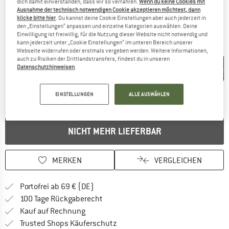
dich damit einverstanden, dass wir so verfahren.
Wenn du keine Cookies mit
Ausnahme der technisch notwendigen Cookie akzeptieren möchtest, dann
klicke bitte hier
. Du kannst deine Cookie Einstellungen aber auch jederzeit in
den „Einstellungen“ anpassen und einzelne Kategorien auswählen. Deine
Einwilligung ist freiwillig, für die Nutzung dieser Website nicht notwendig und
kann jederzeit unter „Cookie Einstellungen“ im unteren Bereich unserer
Detailansichten
Webseite widerrufen oder erstmals vergeben werden. Weitere Informationen,
auch zu Risiken der Drittlandstransfers, findest du in unseren
Datenschutzhinweisen
.
EINSTELLUNGEN
ALLE AUSWÄHLEN
NICHT MEHR LIEFERBAR
MERKEN
VERGLEICHEN
Finde mehr Informationen zu den Versan
Portofrei ab 69 € (DE)
Gehe hier zu den Rückgabe-Richtlinie
100 Tage Rückgaberecht
Finde die Zahlungs-Infos hier! Öffnet sich 
Kauf auf Rechnung
Finde alle Infos hier!
Trusted Shops Käuferschutz