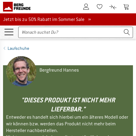
Zum Kundenkonto
Zum 
Zum Merkzettel.
Zum Produk
Jetzt bis zu 50% Rabatt im Sommer Sale
Jetzt bis zu 50% Rabatt im Sommer Sale »
Laufschuhe
Bergfreund Hannes
"DIESES PRODUKT IST NICHT MEHR
LIEFERBAR."
Entweder es handelt sich hierbei um ein älteres Modell oder
wir können bzw. werden das Produkt nicht mehr beim
Hersteller nachbestellen.