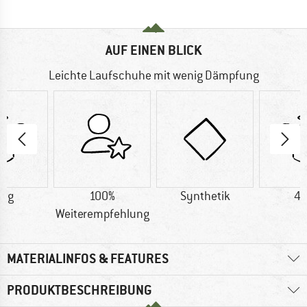
AUF EINEN BLICK
Leichte Laufschuhe mit wenig Dämpfung
0 g
100%
Synthetik
47
Weiterempfehlung
MATERIALINFOS & FEATURES
PRODUKTBESCHREIBUNG