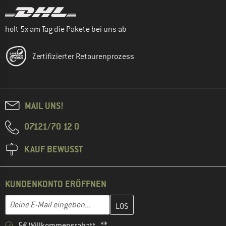
holt 5x am Tag die Pakete bei uns ab
Zertifizierter Retourenprozess
MAIL UNS!
07121/70 12 0
KAUF BEWUSST
KUNDENKONTO ERÖFFNEN
Gib hier deine E-Mail-Adresse ein und erstelle im nächsten Schri
E-Mail-Adresse
5€ Willkommensrabatt **