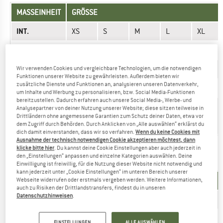
MASSEINHEIT
GRÖSSE
INT.
XS
S
M
L
XL
EU
34/36
36/38
40/42
44/46
48/50
Taille (cm)
76.8
80
85
85
89
Wir verwenden Cookies und vergleichbare Technologien, um die notwendigen
Funktionen unserer Website zu gewährleisten. Außerdem bieten wir
zusätzliche Dienste und Funktionen an, analysieren unseren Datenverkehr,
Hüfte (cm)
97
102
103
103
104
um Inhalte und Werbung zu personalisieren, bzw. Social Media-Funktionen
bereitzustellen. Dadurch erfahren auch unsere Social Media-, Werbe- und
Schrittlänge
Analysepartner von deiner Nutzung unserer Website; diese sitzen teilweise in
(cm) -
81
81
81
82
82
Drittländern ohne angemessene Garantien zum Schutz deiner Daten, etwa vor
regular
dem Zugriff durch Behörden. Durch Anklicken von „Alle auswählen“ erklärst du
dich damit einverstanden, dass wir so verfahren.
Wenn du keine Cookies mit
Ausnahme der technisch notwendigen Cookie akzeptieren möchtest, dann
klicke bitte hier
. Du kannst deine Cookie Einstellungen aber auch jederzeit in
den „Einstellungen“ anpassen und einzelne Kategorien auswählen. Deine
OBERBEKLEIDUNG - DAMEN
Einwilligung ist freiwillig, für die Nutzung dieser Website nicht notwendig und
kann jederzeit unter „Cookie Einstellungen“ im unteren Bereich unserer
MASSEINHEIT
GRÖSSE
Webseite widerrufen oder erstmals vergeben werden. Weitere Informationen,
auch zu Risiken der Drittlandstransfers, findest du in unseren
Datenschutzhinweisen
.
INT.
XXS
XS
S
M
L
US
Null
0/2
4/6
6/8
12/14
EINSTELLUNGEN
ALLE AUSWÄHLEN