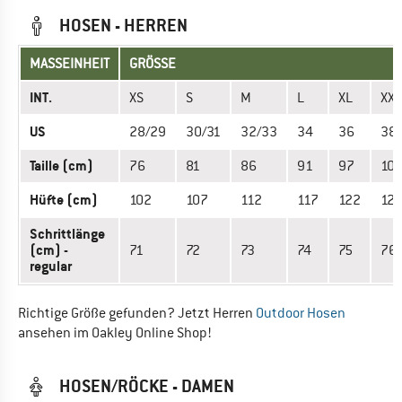
HOSEN - HERREN
MASSEINHEIT
GRÖSSE
INT.
XS
S
M
L
XL
XXL
US
28/29
30/31
32/33
34
36
38
Taille (cm)
76
81
86
91
97
10
Hüfte (cm)
102
107
112
117
122
127
Schrittlänge
(cm) -
71
72
73
74
75
76
regular
Richtige Größe gefunden? Jetzt Herren
Outdoor Hosen
ansehen im Oakley Online Shop!
HOSEN/RÖCKE - DAMEN