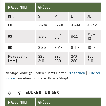
MASSEINHEIT
GRÖSSE
INT.
S
M
L
XL
EU
35-38
39-41
42-44
45-47
6,5-
11,5-
US
3,5-6
9-11
8,5
13
UK
3-5,5
6-7,5
8-9,5
10-12
Mondopoint
220-
250-
270-
290-
(mm)
240
260
280
310
Richtige Größe gefunden? Jetzt Herren
Radsocken
|
Outdoor
Socken
ansehen im Oakley Online Shop!
SOCKEN - UNISEX
MASSEINHEIT
GRÖSSE