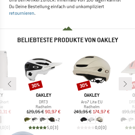
uns den Artikel zurück! Innerhalb von 100 Tagen kannst
Du Deine Bestellung einfach und unkompliziert
retournieren
.
BELIEBTESTE PRODUKTE VON OAKLEY
30%
30%
30
Rabatt
Rabatt
Raba
E
MARKE
MARKE
M
EY
OAKLEY
OAKLEY
O
Artikel
Artikel
Art
Short
DRT3
Aro7 Lite EU
DR
tgruppe
Produktgruppe
Produktgruppe
P
se
Radhelm
Radhelm
R
eis
duzierter Preis
Preis
reduzierter Preis
Preis
reduzierter Preis
0,31 €
129,95 €
90,97 €
249,95 €
174,97 €
199,95
+
2
0,0
(
0
)
5,0
(
3
)
0,0
(
0
)