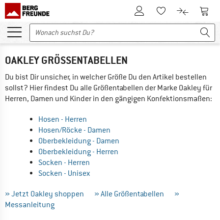
Zum Kundenkonto
Zum 
Zum Merkzettel.
Zum Produk
OAKLEY GRÖSSENTABELLEN
Du bist Dir unsicher, in welcher Größe Du den Artikel bestellen
sollst? Hier findest Du alle Größentabellen der Marke Oakley für
Herren, Damen und Kinder in den gängigen Konfektionsmaßen:
Hosen - Herren
Hosen/Röcke - Damen
Oberbekleidung - Damen
Oberbekleidung - Herren
Socken - Herren
Socken - Unisex
» Jetzt Oakley shoppen
» Alle Größentabellen
»
Messanleitung