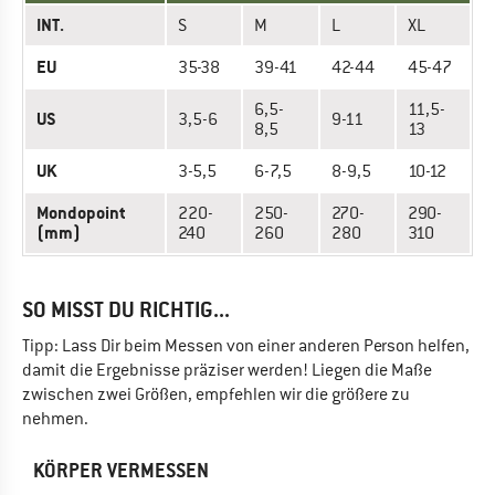
INT.
S
M
L
XL
EU
35-38
39-41
42-44
45-47
6,5-
11,5-
US
3,5-6
9-11
8,5
13
UK
3-5,5
6-7,5
8-9,5
10-12
Mondopoint
220-
250-
270-
290-
(mm)
240
260
280
310
SO MISST DU RICHTIG...
Tipp: Lass Dir beim Messen von einer anderen Person helfen,
damit die Ergebnisse präziser werden! Liegen die Maße
zwischen zwei Größen, empfehlen wir die größere zu
nehmen.
KÖRPER VERMESSEN