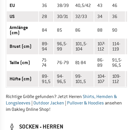
EU
36
38/39
40,5/42
43
46
US
28
30/31
32/33
34
36
Armlänge
84
85
86
88
90
(cm)
89-
96,5-
101,5-
107-
114-
Brust (cm)
94
99
104
112
119
71-
86-
91,5-
Taille (cm)
76-79
81-84
74
89
96,5
89-
94-
99-
104-
109-
Hüfte (cm)
91,5
96,5
101,5
107
112
Richtige Größe gefunden? Jetzt Herren
Shirts, Hemden &
Longsleeves
|
Outdoor Jacken
|
Pullover & Hoodies
ansehen
im Oakley Online Shop!
SOCKEN - HERREN