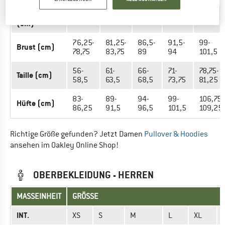
Armlänge
77,5
79,5
81,25
83,25
85
(cm)
76,25-
81,25-
86,5-
91,5-
99-
Brust (cm)
78,75
83,75
89
94
101,5
56-
61-
66-
71-
78,75-
Taille (cm)
58,5
63,5
68,5
73,75
81,25
83-
89-
94-
99-
106,75-
Hüfte (cm)
86,25
91,5
96,5
101,5
109,25
Richtige Größe gefunden? Jetzt Damen
Pullover & Hoodies
ansehen im Oakley Online Shop!
OBERBEKLEIDUNG - HERREN
MASSEINHEIT
GRÖSSE
INT.
XS
S
M
L
XL