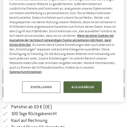
Funktionen unserer Website zu gewährleisten. Außerdem bieten wir
zusätzliche Dienste und Funktionen an, analysieren unseren Datenverkehr,
um Inhalte und Werbung zu personalisieren, bzw. Social Media-Funktionen
Detailansichten
bereitzustellen. Dadurch erfahren auch unsere Social Media-, Werbe- und
Analysepartner von deiner Nutzung unserer Website; diese sitzen teilweise in
Drittländern ohne angemessene Garantien zum Schutz deiner Daten, etwa vor
dem Zugriff durch Behörden. Durch Anklicken von „Alle auswählen“ erklärst du
dich damit einverstanden, dass wir so verfahren.
Wenn du keine Cookies mit
Ausnahme der technisch notwendigen Cookie akzeptieren möchtest, dann
klicke bitte hier
. Du kannst deine Cookie Einstellungen aber auch jederzeit in
den „Einstellungen“ anpassen und einzelne Kategorien auswählen. Deine
Informationen zu den Versandkosten. Öffnet sich in ei
zzgl. Versandkosten
Einwilligung ist freiwillig, für die Nutzung dieser Website nicht notwendig und
kann jederzeit unter „Cookie Einstellungen“ im unteren Bereich unserer
Webseite widerrufen oder erstmals vergeben werden. Weitere Informationen,
auch zu Risiken der Drittlandstransfers, findest du in unseren
Datenschutzhinweisen
.
NICHT MEHR LIEFERBAR
EINSTELLUNGEN
ALLE AUSWÄHLEN
MERKEN
VERGLEICHEN
Finde mehr Informationen zu den Versan
Portofrei ab 69 € (DE)
Gehe hier zu den Rückgabe-Richtlinie
100 Tage Rückgaberecht
Finde die Zahlungs-Infos hier! Öffnet sich 
Kauf auf Rechnung