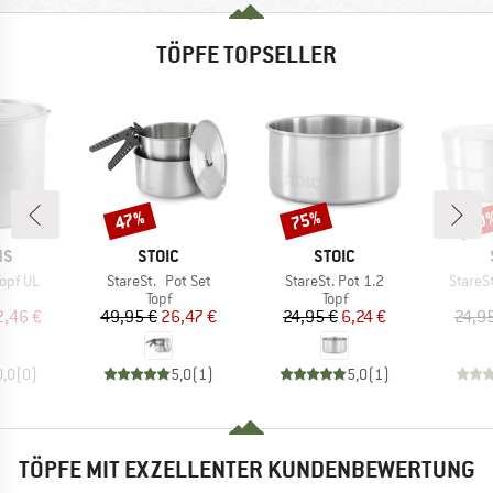
TÖPFE TOPSELLER
47%
75%
50
Rabatt
Rabatt
Raba
E
MARKE
MARKE
NS
STOIC
STOIC
Artikel
Artikel
Artikel
opf UL
StareSt. Pot Set
StareSt. Pot 1.2
StareSt
uktgruppe
Produktgruppe
Produktgruppe
Topf
Topf
eis
duzierter Preis
Preis
reduzierter Preis
Preis
reduzierter Preis
2,46 €
49,95 €
26,47 €
24,95 €
6,24 €
24,9
0,0
(
0
)
5,0
(
1
)
5,0
(
1
)
TÖPFE MIT EXZELLENTER KUNDENBEWERTUNG