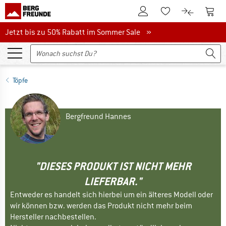
Zum Kundenkonto
Zum 
Zum Merkzettel.
Zum Produk
Jetzt bis zu 50% Rabatt im Sommer Sale
Jetzt bis zu 50% Rabatt im Sommer Sale »
Töpfe
Bergfreund Hannes
"DIESES PRODUKT IST NICHT MEHR
LIEFERBAR."
Entweder es handelt sich hierbei um ein älteres Modell oder
wir können bzw. werden das Produkt nicht mehr beim
Hersteller nachbestellen.