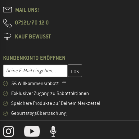
MAIL UNS!
07121/70 12 0
KAUF BEWUSST
KUNDENKONTO ERÖFFNEN
Gib hier deine E-Mail-Adresse ein und erstelle im nächsten Schri
E-Mail-Adresse
5€ Willkommensrabatt **
Exklusiver Zugang zu Rabattaktionen
Speichere Produkte auf Deinem Merkzettel
Geburtstagsüberraschung