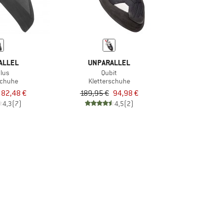
ALLEL
UNPARALLEL
lus
Qubit
schuhe
Kletterschuhe
82,48 €
189,95 €
94,98 €
4,3
(7)
4,5
(2)