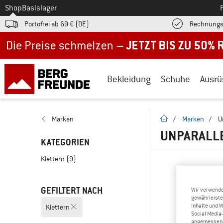
Zum
Shop
Basislager
Portofrei ab 69 € (DE)
Rechnungs
Jetzt bis zu 50% Rabatt im Sommer Sale
Bekleidung
Schuhe
Ausrü
Startseite
Marken
/
Marken
/
U
UNPARALLE
KATEGORIEN
Klettern
(9)
GEFILTERT NACH
Wir verwende
gewährleiste
Inhalte und 
Klettern
Social Media-
angemessene 