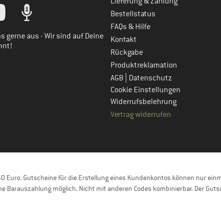
Lieferung & Zahlung
tt dein Kundenkonto
Bestellstatus
FAQs & Hilfe
s gerne aus - Wir sind auf Deine
Kontakt
nnt!
Rückgabe
Produktreklamation
|
AGB
Datenschutz
Cookie Einstellungen
Widerrufsbelehrung
Vertrag widerrufen
 Euro. Gutscheine für die Erstellung eines Kundenkontos können nur einma
e Barauszahlung möglich. Nicht mit anderen Codes kombinierbar. Der Gutsc