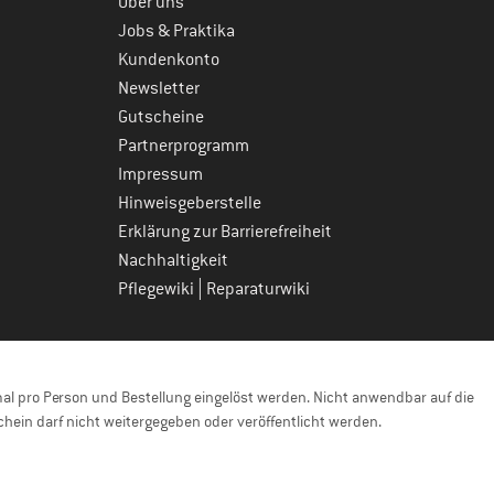
Über uns
Jobs & Praktika
Kundenkonto
Newsletter
Gutscheine
Partnerprogramm
Impressum
Hinweisgeberstelle
Erklärung zur Barrierefreiheit
Nachhaltigkeit
|
Pflegewiki
Reparaturwiki
l pro Person und Bestellung eingelöst werden. Nicht anwendbar auf die
hein darf nicht weitergegeben oder veröffentlicht werden.