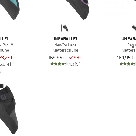
LLEL
UNPARALLEL
UNPAR
 Pro LV
NewTro Lace
Regu
chuhe
Kletterschuhe
Kletter
78,73 €
169,95 €
67,98 €
164,95 €
5,0
(4)
4,3
(9)