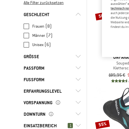
Alle Filter zurücksetzen
auswählen“ e
technisch no
auch jederzei
GESCHLECHT
50%
die Nutzung 
Webseite wid
(8)
Frauen
findest du i
(7)
Männer
(6)
Unisex
GRÖSSE
UNPARA
Souped
PASSFORM
Kletters
35
37
37,5
38
46
189,95 €
FUSSFORM
(1)
Breiter Fuß
46,5
47
48
(2)
Normaler Fuß
ERFAHRUNGSLEVEL
(3)
Ägyptisch
(2)
Schmaler Fuß
(1)
Griechisch
VORSPANNUNG
(5)
Fortgeschritten
(4)
Experte
DOWNTURN
(1)
Keine Vorspannung
55%
(6)
Leichte Vorspannung
EINSATZBEREICH
(1)
1
Kein Downturn