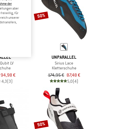
ahme der
tellungen aber
reiwillig, für
50%
ereich unserer
dstransfers,
ALLEL
UNPARALLEL
Qubit LV
Sirius Lace
schuhe
Kletterschuhe
94,98 €
174,95 €
87,48 €
4,3
(3)
5,0
(4)
50%