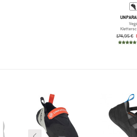
UNPARA
Veg
Kletters
174,95 €