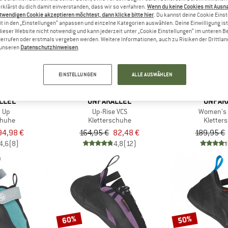
rklärst du dich damit einverstanden, dass wir so verfahren.
Wenn du keine Cookies mit Ausn
twendigen Cookie akzeptieren möchtest, dann klicke bitte hier
. Du kannst deine Cookie Eins
t in den „Einstellungen“ anpassen und einzelne Kategorien auswählen. Deine Einwilligung ist f
50%
50%
dieser Website nicht notwendig und kann jederzeit unter „Cookie Einstellungen“ im unteren B
errufen oder erstmals vergeben werden. Weitere Informationen, auch zu Risiken der Drittlan
n unseren
Datenschutzhinweisen
.
EINSTELLUNGEN
ALLE AUSWÄHLEN
LLEL
UNPARALLEL
UNPAR
 Up
Up-Rise VCS
Women's 
chuhe
Kletterschuhe
Kletter
94,98 €
164,95 €
82,48 €
189,95 €
4,6
(8)
4,8
(12)
60%
50%