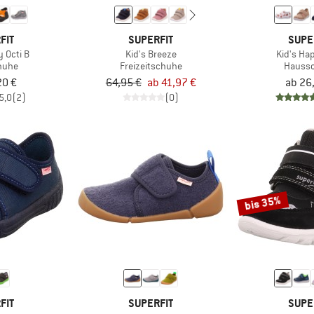
FIT
SUPERFIT
SUPE
 Octi B
Kid's Breeze
Kid's Ha
huhe
Freizeitschuhe
Hauss
20 €
64,95 €
ab 41,97 €
ab 26
5,0
(2)
(0)
bis 35%
FIT
SUPERFIT
SUPE