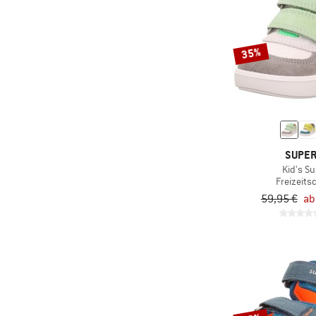
(28)
Ecoalf
(6)
EKN Footwear
(4)
Element
35%
(1)
Engel
(48)
Espadrij
(1)
Evoc
(3)
Exped
SUPER
(101)
Falke
Kid's Su
(8)
Finkid
Freizeit
59,95 €
ab
(26)
Five Ten
(3)
Fjällräven
(8)
Flamingos'Life
(11)
Flower Mountain
(20)
Foamlife