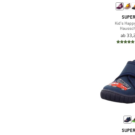
(74)
Asics
(9)
ASSOS
SUPER
(5)
Baffin
Kid's Happy
Haussc
(19)
Ballop
ab 33,
(16)
Bär
(26)
Bauerfeind Sports
(8)
Billabong
(8)
Bioracer
(122)
Birkenstock
(38)
Bisgaard
(3)
Black Diamond
(3)
Blasenstopper
(18)
Blundstone
(15)
BLUSUN
SUPER