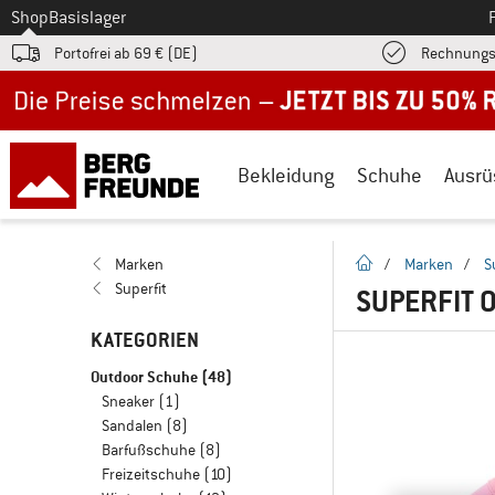
Zum
Shop
Basislager
Portofrei ab 69 € (DE)
Rechnungs
Jetzt bis zu 50% Rabatt im Sommer Sale
Bekleidung
Schuhe
Ausrü
Startseite
Marken
/
Marken
/
S
Superfit
SUPERFIT
KATEGORIEN
Outdoor Schuhe
(48)
Sneaker
(1)
Sandalen
(8)
Barfußschuhe
(8)
Freizeitschuhe
(10)