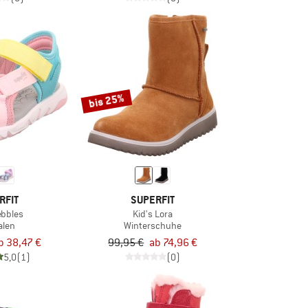
bis 25%
RFIT
SUPERFIT
ebbles
Kid's Lora
alen
Winterschuhe
b 38,47 €
99,95 €
ab 74,96 €
5,0
(1)
(0)