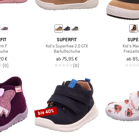
FIT
SUPERFIT
SUPE
nti F
Kid's Superfree 2.0 GTX
Kid's Ma
huhe
Barfußschuhe
Freizei
20 €
ab 75,95 €
ab 85
(0)
(0)
bis 40%