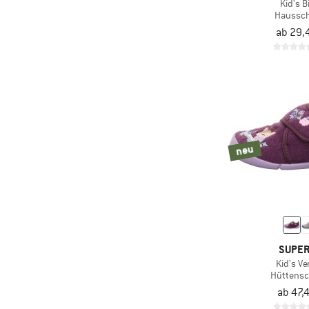
(3)
Boot Bananas
Kid's Bi
Haussc
(13)
Buff
ab 29,
(10)
Ca'Shott
(3)
CAFÉ DU CYCLISTE
(19)
Castelli
(52)
CEP
(81)
CMP
neu
(18)
Colmar Active
(56)
Columbia
(21)
Compressport
(21)
Cool Shoe
(6)
Craft
SUPER
Kid's Ve
(3)
Craghoppers
Hüttens
(57)
Crocs
ab 47,