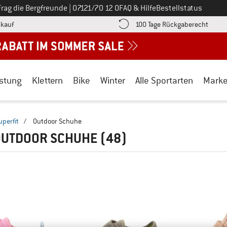
Ruf uns an unter
Frag die Bergfreunde
|
07121/70 12 0
FAQ & Hilfe
Bestellstatus
Finde die Zahlungs-Infos hier! Öffnet sich in einer Infobox
Gehe h
kauf
100 Tage Rückgaberecht
stung
Klettern
Bike
Winter
Alle Sportarten
Mark
uperfit
/
Outdoor Schuhe
 OUTDOOR SCHUHE
(48)