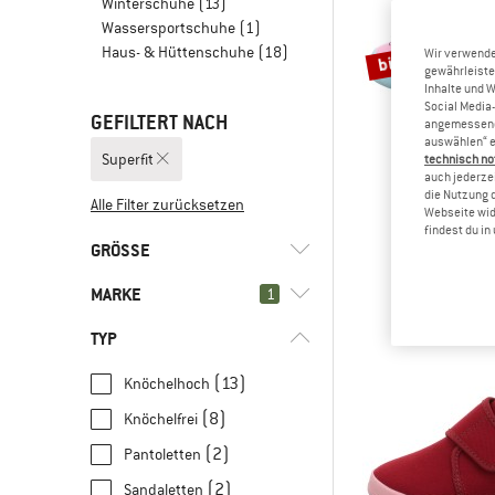
Winterschuhe
(13)
Wassersportschuhe
(1)
Haus- & Hüttenschuhe
(18)
bis 30%
Wir verwende
gewährleiste
Inhalte und 
Social Media-
GEFILTERT NACH
angemessene 
auswählen“ e
Superfit
technisch no
auch jederzei
die Nutzung 
Alle Filter zurücksetzen
Webseite wid
SUPER
findest du i
Kid's V
GRÖSSE
Haussc
34,95 €
ab
MARKE
1
18
19
20
21
22
TYP
23
24
25
26
27
(13)
Knöchelhoch
28
29
30
31
32
(8)
Knöchelfrei
(48)
Superfit
33
34
35
36
37
(2)
Pantoletten
(3)
7mesh
38
39
40
41
(2)
Sandaletten