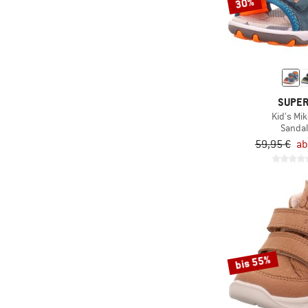
(8)
Freedom Moses
30%
(39)
Froddo
(50)
Garmont
(10)
Genesis Footwear
(11)
Giro
SUPER
(65)
Gola
Kid's Mik
Sanda
(2)
Gonso
59,95 €
ab
(31)
Gottstein
(23)
Grand Step Shoes
(1)
GreenBomb
(14)
GripGrab
(51)
Groundies
bis 55%
(56)
Haflinger
(14)
Haglöfs