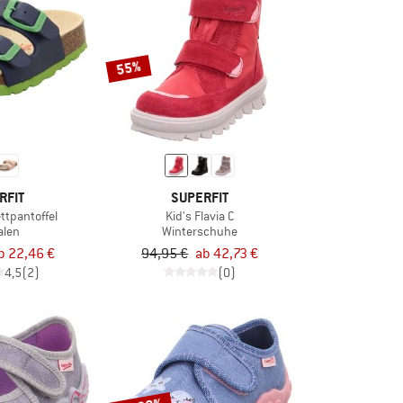
55%
RFIT
SUPERFIT
ttpantoffel
Kid's Flavia C
alen
Winterschuhe
b 22,46 €
94,95 €
ab 42,73 €
4,5
(2)
(0)