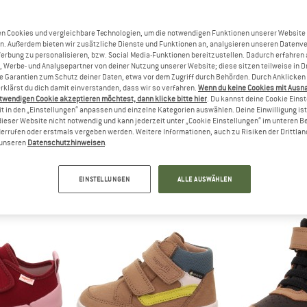
bis 20%
bis 35%
n Cookies und vergleichbare Technologien, um die notwendigen Funktionen unserer Website
n. Außerdem bieten wir zusätzliche Dienste und Funktionen an, analysieren unseren Datenv
Werbung zu personalisieren, bzw. Social Media-Funktionen bereitzustellen. Dadurch erfahren
, Werbe- und Analysepartner von deiner Nutzung unserer Website; diese sitzen teilweise in D
Garantien zum Schutz deiner Daten, etwa vor dem Zugriff durch Behörden. Durch Anklicken 
rklärst du dich damit einverstanden, dass wir so verfahren.
Wenn du keine Cookies mit Ausn
twendigen Cookie akzeptieren möchtest, dann klicke bitte hier
. Du kannst deine Cookie Eins
t in den „Einstellungen“ anpassen und einzelne Kategorien auswählen. Deine Einwilligung ist f
dieser Website nicht notwendig und kann jederzeit unter „Cookie Einstellungen“ im unteren B
errufen oder erstmals vergeben werden. Weitere Informationen, auch zu Risiken der Drittlan
FIT
SUPERFIT
SUPE
n unseren
Datenschutzhinweisen
.
enti
Kid's Bill C
Kid's B
huhe
Hausschuhe
Freizei
 24,47 €
23,95 €
ab 20,76 €
74,95 €
a
EINSTELLUNGEN
ALLE AUSWÄHLEN
(0)
(0)