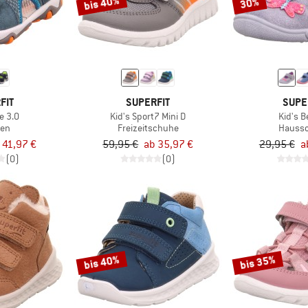
bis 40%
30%
FIT
SUPERFIT
SUPE
e 3.0
Kid's Sport7 Mini D
Kid's B
len
Freizeitschuhe
Hauss
 41,97 €
59,95 €
ab 35,97 €
29,95 €
a
(0)
(0)
bis 40%
bis 35%