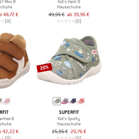
t7 Mini B
Kid's Venti D
tschuhe
Hausschuhe
b 48,72 €
49,95 €
ab 39,96 €
(0)
(0)
20%
RFIT
SUPERFIT
erfree B
Kid's Spotty
schuhe
Hausschuhe
b 42,22 €
25,95 €
20,76 €
(0)
(0)