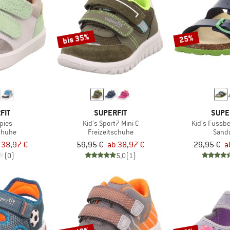
bis 35%
25%
FIT
SUPERFIT
SUPE
pies
Kid's Sport7 Mini C
Kid's Fussbe
schuhe
Freizeitschuhe
Sand
 38,97 €
59,95 €
ab 38,97 €
29,95 €
a
(0)
5,0
(1)