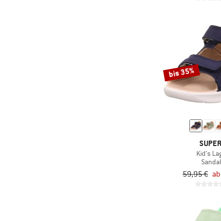
(4)
Danner
(14)
DEDICATED
(1)
Deuter
(25)
Devold
(1)
Didriksons
bis 35%
(1)
disana
(9)
DMT
(29)
Doghammer
(35)
Dolomite
(31)
Dr. Martens
SUPER
Kid's L
(24)
Duckfeet
Sanda
(42)
59,95 €
ab
Dynafit
(20)
Earthbound
(28)
Ecco