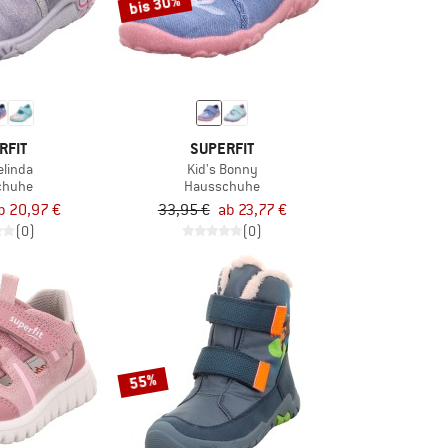
bis 30%
RFIT
SUPERFIT
elinda
Kid's Bonny
chuhe
Hausschuhe
b 20,97 €
33,95 €
ab 23,77 €
(0)
(0)
55%