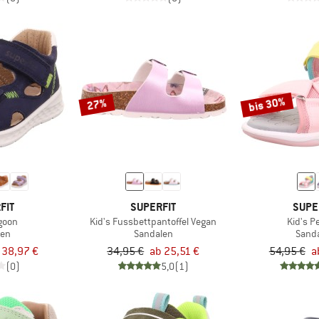
bis 30%
27%
FIT
SUPERFIT
SUPE
agoon
Kid's Fussbettpantoffel Vegan
Kid's P
len
Sandalen
Sand
 38,97 €
34,95 €
ab 25,51 €
54,95 €
a
(0)
5,0
(1)