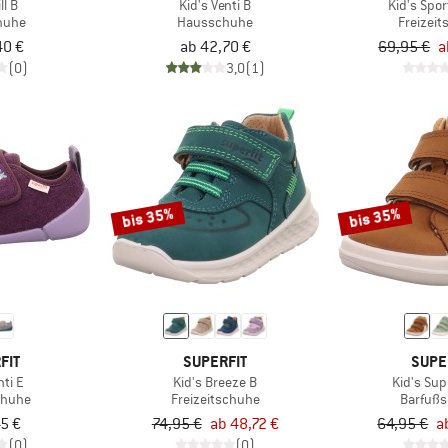
ll B
Kid's Venti B
Kid's Spor
huhe
Hausschuhe
Freizei
40 €
ab 42,70 €
69,95 €
a
(0)
3,0
(1)
bis 35%
bis 35%
FIT
SUPERFIT
SUPE
nti E
Kid's Breeze B
Kid's Sup
chuhe
Freizeitschuhe
Barfuß
45 €
74,95 €
ab 48,72 €
64,95 €
a
(0)
(0)