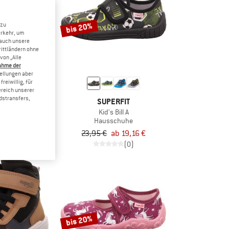
bis 20%
 zu
erkehr, um
 auch unsere
rittländern ohne
von „Alle
ahme der
tellungen aber
reiwillig, für
ereich unserer
dstransfers,
RFIT
SUPERFIT
reeze D
Kid's Bill A
tschuhe
Hausschuhe
b 48,72 €
23,95 €
ab 19,16 €
5,0
(2)
(0)
bis 20%