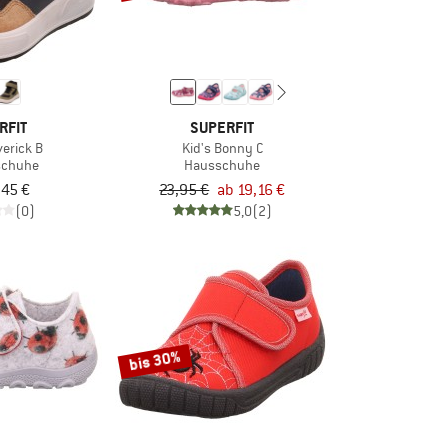
RFIT
SUPERFIT
verick B
Kid's Bonny C
tschuhe
Hausschuhe
,45 €
23,95 €
ab 19,16 €
(0)
5,0
(2)
bis 30%