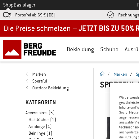
Zum
Shop
Basislager
Portofrei ab 69 € (DE)
Rechnungs
Jetzt bis zu 50% Rabatt im Sommer Sale
Bekleidung
Schuhe
Ausrü
Startseite
Marken
/
Marken
/
S
Sportful
SPORTFUL 
Outdoor Bekleidung
Wir verwende
KATEGORIEN
gewährleiste
Inhalte und 
Accessoires
(5)
Social Media-
angemessene 
Halstücher
(1)
auswählen“ e
Armlinge
(1)
technisch no
auch jederzei
Beinlinge
(1)
die Nutzung 