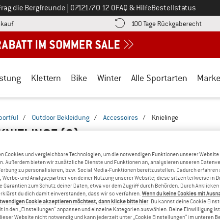
Ruf uns an unter
Frag die Bergfreunde
|
07121/70 12 0
FAQ & Hilfe
Bestellstatus
Finde die Zahlungs-Infos hier! Öffnet sich in einer Infobox
Gehe h
kauf
100 Tage Rückgaberecht
stung
Klettern
Bike
Winter
Alle Sportarten
Mark
portful
/
Outdoor Bekleidung
/
Accessoires
/
Knielinge
KNIELINGE
(2)
n Cookies und vergleichbare Technologien, um die notwendigen Funktionen unserer Website
n. Außerdem bieten wir zusätzliche Dienste und Funktionen an, analysieren unseren Datenv
Werbung zu personalisieren, bzw. Social Media-Funktionen bereitzustellen. Dadurch erfahren
, Werbe- und Analysepartner von deiner Nutzung unserer Website; diese sitzen teilweise in D
Garantien zum Schutz deiner Daten, etwa vor dem Zugriff durch Behörden. Durch Anklicken 
rklärst du dich damit einverstanden, dass wir so verfahren.
Wenn du keine Cookies mit Ausn
twendigen Cookie akzeptieren möchtest, dann klicke bitte hier
. Du kannst deine Cookie Eins
t in den „Einstellungen“ anpassen und einzelne Kategorien auswählen. Deine Einwilligung ist f
dieser Website nicht notwendig und kann jederzeit unter „Cookie Einstellungen“ im unteren B