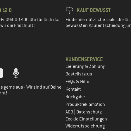
 12 0
KAUF BEWUSST
Fr 09:00-17:00 Uhr für Dich da.
Finde hier nützliche Tools, die Dic
ir die Frischluft!
bewussten Kaufentscheidung un
KUNDENSERVICE
Lieferung & Zahlung
tt dein Kundenkonto
Bestellstatus
FAQs & Hilfe
s gerne aus - Wir sind auf Deine
Kontakt
nnt!
Rückgabe
Produktreklamation
|
AGB
Datenschutz
Cookie Einstellungen
Widerrufsbelehrung