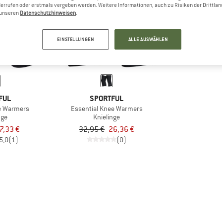
errufen oder erstmals vergeben werden. Weitere Informationen, auch zu Risiken der Drittlan
n unseren
Datenschutzhinweisen
.
20%
EINSTELLUNGEN
ALLE AUSWÄHLEN
FUL
SPORTFUL
e Warmers
Essential Knee Warmers
nge
Knielinge
7,33 €
32,95 €
26,36 €
5,0
(1)
(0)