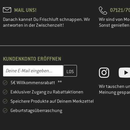
MAIL UNS!
07121/70
Danach kannst Du Frischluft schnappen. Wir
Wir sind von Mo-
antworten in der Zwischenzeit!
Sonst genießen w
KUNDENKONTO ERÖFFNEN
Gib hier deine E-Mail-Adresse ein und erstelle im nächsten Schri
E-Mail-Adresse
5€ Willkommensrabatt **
Wir tauschen un
Exklusiver Zugang zu Rabattaktionen
Meinung gespa
Speichere Produkte auf Deinem Merkzettel
Geburtstagsüberraschung