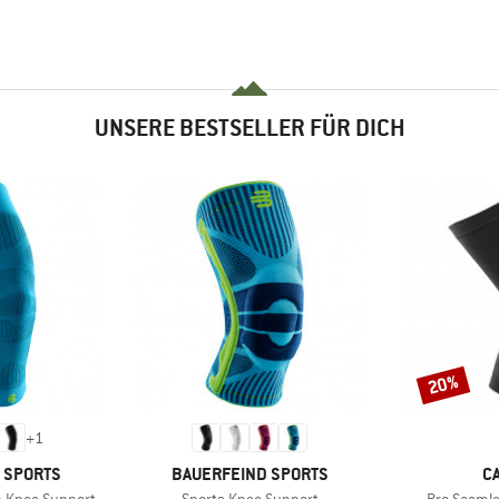
UNSERE BESTSELLER FÜR DICH
20%
Rabatt
+
1
MARKE
M
 SPORTS
BAUERFEIND SPORTS
C
Artikel
Artikel