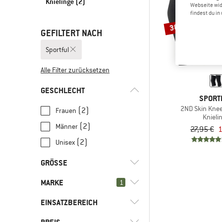
Knielinge
(2)
Webseite wid
findest du i
38%
GEFILTERT NACH
Sportful
Alle Filter zurücksetzen
GESCHLECHT
SPORT
2ND Skin Kne
(2)
Frauen
Knieli
(2)
Männer
27,95 €
1
(2)
Unisex
GRÖSSE
MARKE
1
S
M
L
XL
EINSATZBEREICH