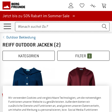
Zum Kundenkonto
Zum 
Zum Merkzettel.
Zum Produk
Jetzt bis zu 50% Rabatt im Sommer Sale
Jetzt bis zu 50% Rabatt im Sommer Sale »
Outdoor Bekleidung
REIFF OUTDOOR JACKEN
(2)
KATEGORIEN
FILTER
1
bis 40%
bis 35%
Wir verwenden Cookies und vergleichbare Technologien, um die notwendigen
Funktionen unserer Website zu gewährleisten. Außerdem bieten wir
zusätzliche Dienste und Funktionen an, analysieren unseren Datenverkehr,
um Inhalte und Werbung zu personalisieren, bzw. Social Media-Funktionen