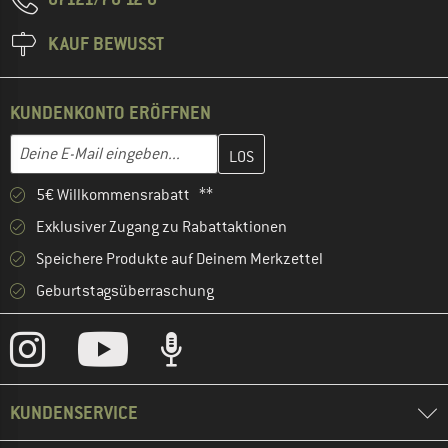
KAUF BEWUSST
KUNDENKONTO ERÖFFNEN
Gib hier deine E-Mail-Adresse ein und erstelle im nächsten Schri
E-Mail-Adresse
5€ Willkommensrabatt **
Exklusiver Zugang zu Rabattaktionen
Speichere Produkte auf Deinem Merkzettel
Geburtstagsüberraschung
KUNDENSERVICE