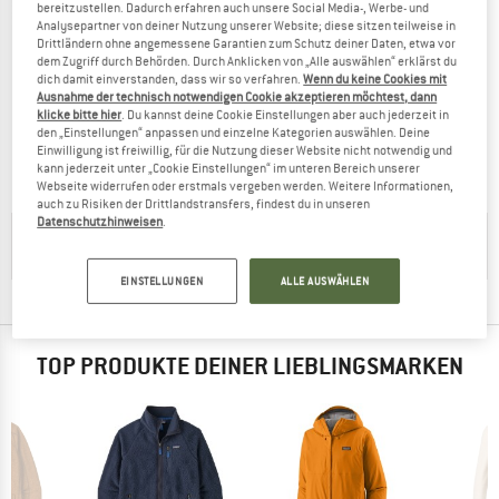
bereitzustellen. Dadurch erfahren auch unsere Social Media-, Werbe- und
Analysepartner von deiner Nutzung unserer Website; diese sitzen teilweise in
Drittländern ohne angemessene Garantien zum Schutz deiner Daten, etwa vor
dem Zugriff durch Behörden. Durch Anklicken von „Alle auswählen“ erklärst du
dich damit einverstanden, dass wir so verfahren.
Wenn du keine Cookies mit
REIFF
REIFF
Ausnahme der technisch notwendigen Cookie akzeptieren möchtest, dann
Women's Wollfleecekapuzenjackee Mona
Women's Jacke Maja
klicke bitte hier
. Du kannst deine Cookie Einstellungen aber auch jederzeit in
Merinojacke
Merinojacke
den „Einstellungen“ anpassen und einzelne Kategorien auswählen. Deine
Einwilligung ist freiwillig, für die Nutzung dieser Website nicht notwendig und
219,95 €
ab 131,97 €
132,95 €
ab 86,42 €
kann jederzeit unter „Cookie Einstellungen“ im unteren Bereich unserer
4,8
(12)
5,0
(7)
Webseite widerrufen oder erstmals vergeben werden. Weitere Informationen,
auch zu Risiken der Drittlandstransfers, findest du in unseren
Datenschutzhinweisen
.
HILFREICHE TIPPS GIBT'S IN UNSERER
KAUFBERATUNG
EINSTELLUNGEN
ALLE AUSWÄHLEN
TOP PRODUKTE DEINER LIEBLINGSMARKEN