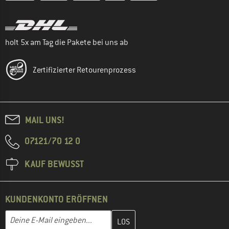
holt 5x am Tag die Pakete bei uns ab
Zertifizierter Retourenprozess
MAIL UNS!
07121/70 12 0
KAUF BEWUSST
KUNDENKONTO ERÖFFNEN
Gib hier deine E-Mail-Adresse ein und erstelle im nächsten Schri
E-Mail-Adresse