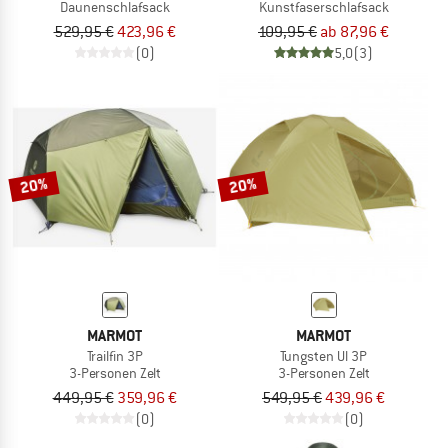
Daunenschlafsack
Kunstfaserschlafsack
529,95 €
423,96 €
109,95 €
ab 87,96 €
(0)
5,0
(3)
20%
20%
MARMOT
MARMOT
Trailfin 3P
Tungsten Ul 3P
3-Personen Zelt
3-Personen Zelt
449,95 €
359,96 €
549,95 €
439,96 €
(0)
(0)