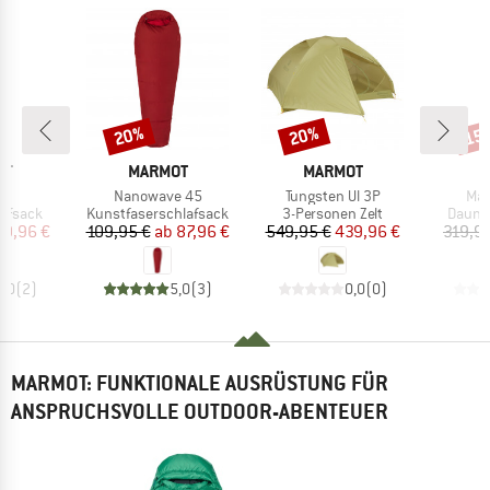
20%
20%
15
Rabatt
Rabatt
Raba
E
MARKE
MARKE
M
OT
MARMOT
MARMOT
M
Artikel
Artikel
Arti
um
Nanowave 45
Tungsten Ul 3P
Mad
ppe
Produktgruppe
Produktgruppe
Produ
afsack
Kunstfaserschlafsack
3-Personen Zelt
Daune
eis
duzierter Preis
Preis
reduzierter Preis
Preis
reduzierter Preis
9,96 €
109,95 €
ab
87,96 €
549,95 €
439,96 €
319,9
3,0
(
2
)
5,0
(
3
)
0,0
(
0
)
MARMOT: FUNKTIONALE AUSRÜSTUNG FÜR
ANSPRUCHSVOLLE OUTDOOR-ABENTEUER