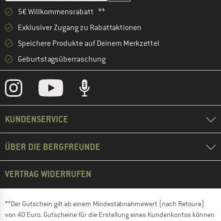
5€ Willkommensrabatt **
Exklusiver Zugang zu Rabattaktionen
Speichere Produkte auf Deinem Merkzettel
Geburtstagsüberraschung
KUNDENSERVICE
ÜBER DIE BERGFREUNDE
VERTRAG WIDERRUFEN
**Der Gutschein gilt ab einem Mindestabnahmewert (nach Retoure)
von 40 Euro. Gutscheine für die Erstellung eines Kundenkontos können