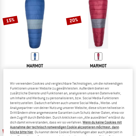
15%
20%
MARMOT
MARMOT
Trestles Elite Eco 20
Trestles Elite Eco 50
Kunstfaserschlafsack
Kunstfaserschlafsack
Wir verwenden Cookies und vergleichbare Technologien, um die notwendigen
209,95 €
178,46 €
159,95 €
ab 127,96 €
Funktionen unserer Website zu gewährleisten. Außerdem bieten wir
(0)
(0)
zusätzliche Dienste und Funktionen an, analysieren unseren Datenverkehr,
um Inhalte und Werbung zu personalisieren, bzw. Social Media-Funktionen
bereitzustellen. Dadurch erfahren auch unsere Social Media-, Werbe- und
Analysepartner von deiner Nutzung unserer Website; diese sitzen teilweise in
Drittländern ohne angemessene Garantien zum Schutz deiner Daten, etwa vor
dem Zugriff durch Behörden. Durch Anklicken von „Alle auswählen“ erklärst du
dich damit einverstanden, dass wir so verfahren.
Wenn du keine Cookies mit
Ausnahme der technisch notwendigen Cookie akzeptieren möchtest, dann
15%
15%
klicke bitte hier
. Du kannst deine Cookie Einstellungen aber auch jederzeit in