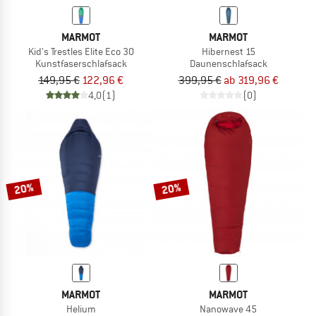
MARMOT
MARMOT
Kid's Trestles Elite Eco 30
Hibernest 15
Kunstfaserschlafsack
Daunenschlafsack
149,95 €
122,96 €
399,95 €
ab 319,96 €
4,0
(1)
(0)
20%
20%
MARMOT
MARMOT
Helium
Nanowave 45