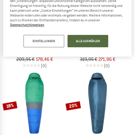
den „Einstellungen“ anpassen und einzelne Kategorien auswählen. Deine
Einwilligung ist freiwillig, für die Nutzung dieser Website nicht notwendig und
kann jederzeit unter „Cookie Einstellungen“ im unteren Bereich unserer
Webseite widerrufen oder erstmals vergeben werden. Weitere Informationen,
auch zu Risiken der Drittlandstransfers, findest du in unseren
Datenschutzhinweisen
.
MARMOT
MARMOT
EINSTELLUNGEN
ALLE AUSWÄHLEN
Wraptor 30 Synthetic
Mad River 30
Kunstfaserschlafsack
Daunenschlafsack
209,95 €
178,46 €
319,95 €
271,96 €
(0)
(0)
20%
18%