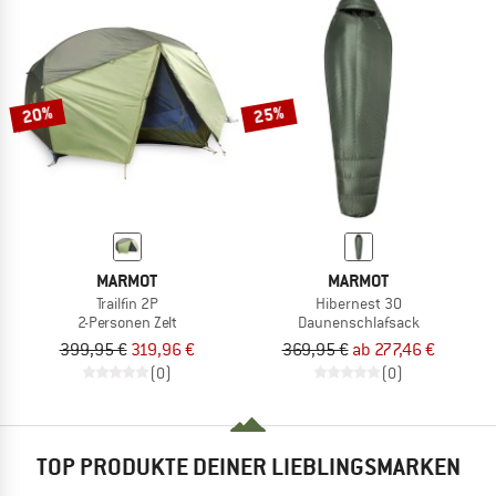
20%
25%
MARMOT
MARMOT
Trailfin 2P
Hibernest 30
2-Personen Zelt
Daunenschlafsack
399,95 €
319,96 €
369,95 €
ab 277,46 €
(0)
(0)
TOP PRODUKTE DEINER LIEBLINGSMARKEN