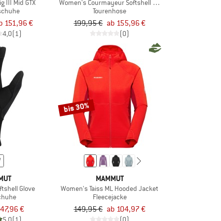
g III Mid GTX
Women's Courmayeur Softshell Pants
schuhe
Tourenhose
b 151,96 €
199,95 €
ab 155,96 €
4,0
(1)
(0)
bis 30%
MUT
MAMMUT
ftshell Glove
Women's Taiss ML Hooded Jacket
chuhe
Fleecejacke
47,96 €
149,95 €
ab 104,97 €
5,0
(1)
(0)