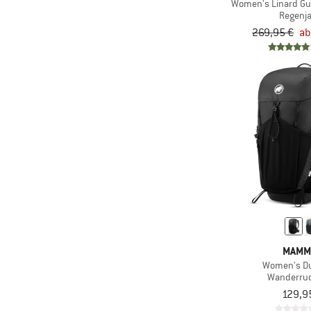
Women's Linard Gu
(10)
kompatibel
Regenj
(2)
Ultraleicht
269,95 €
ab
Verstellbare
(2)
Beinschlaufen
(19)
Vibram-Sohle
(7)
Wärmekragen
(53)
Wasserdicht
(2)
Wiederbesohlbar
(43)
Winddicht
(2)
Zip-Off
MAMM
Women's D
Wanderru
129,9