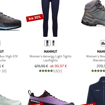
bis 30%
UT
MAMMUT
MAM
our High GTX
Women's Aenergy Light Tights
Women's Nova
huhe
Lauftights
Wander
5 €
129,95 €
ab 90,97 €
209,
(0)
5,0
(2)