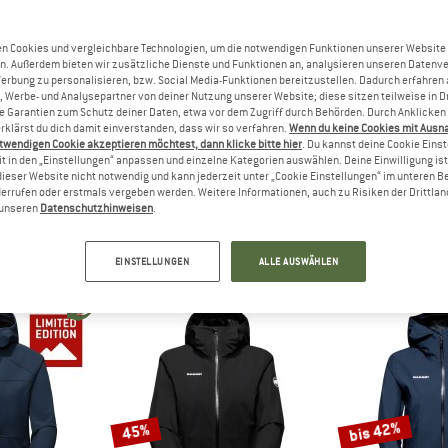
bis 20%
n Cookies und vergleichbare Technologien, um die notwendigen Funktionen unserer Website
43%
n. Außerdem bieten wir zusätzliche Dienste und Funktionen an, analysieren unseren Datenv
Werbung zu personalisieren, bzw. Social Media-Funktionen bereitzustellen. Dadurch erfahren
, Werbe- und Analysepartner von deiner Nutzung unserer Website; diese sitzen teilweise in D
Garantien zum Schutz deiner Daten, etwa vor dem Zugriff durch Behörden. Durch Anklicken 
rklärst du dich damit einverstanden, dass wir so verfahren.
Wenn du keine Cookies mit Ausn
twendigen Cookie akzeptieren möchtest, dann klicke bitte hier
. Du kannst deine Cookie Eins
t in den „Einstellungen“ anpassen und einzelne Kategorien auswählen. Deine Einwilligung ist f
dieser Website nicht notwendig und kann jederzeit unter „Cookie Einstellungen“ im unteren B
errufen oder erstmals vergeben werden. Weitere Informationen, auch zu Risiken der Drittlan
UT
MAMMUT
MAM
n unseren
Datenschutzhinweisen
.
V Zip Off Pants
Women's Crater IV Hardshell Hooded Jacket
Women's Nova
Hose
Regenjacke
Multispo
b 81,17 €
449,95 €
256,47 €
209,95 €
a
EINSTELLUNGEN
ALLE AUSWÄHLEN
4,9
(19)
5,0
(1)
bis 42%
45%