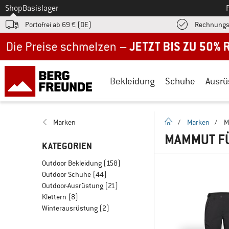
Zum
Shop
Basislager
Portofrei ab 69 € (DE)
Rechnungs
Jetzt bis zu 50% Rabatt im Sommer Sale
Bekleidung
Schuhe
Ausrü
Startseite
Marken
/
Marken
/
M
MAMMUT F
KATEGORIEN
Outdoor Bekleidung
(158)
Outdoor Schuhe
(44)
Outdoor-Ausrüstung
(21)
Klettern
(8)
Winterausrüstung
(2)