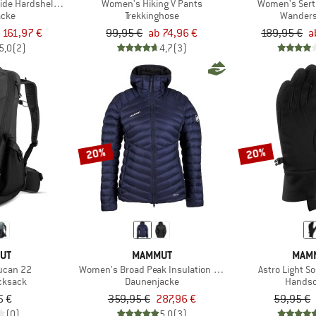
ide Hardshell Hooded Jacket
Women's Hiking V Pants
Women's Serti
acke
Trekkinghose
Wander
 161,97 €
99,95 €
ab 74,96 €
189,95 €
a
5,0
(2)
4,7
(3)
20%
20%
UT
MAMMUT
MAM
ucan 22
Women's Broad Peak Insulation Hooded Jacket
Astro Light So
cksack
Daunenjacke
Hands
5 €
359,95 €
287,96 €
59,95 €
(0)
5,0
(3)