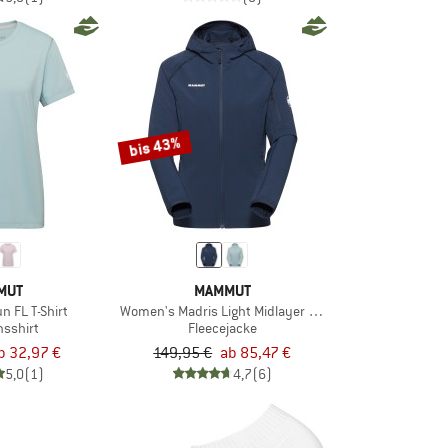
bis 43%
MUT
MAMMUT
n FL T-Shirt
Women's Madris Light Midlayer Hooded Jacket
nsshirt
Fleecejacke
b 32,97 €
149,95 €
ab 85,47 €
5,0
(1)
4,7
(6)