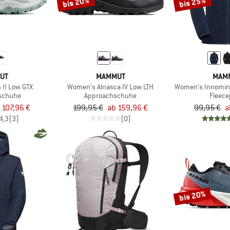
bis 20%
bis 25%
UT
MAMMUT
MAM
 II Low GTX
Women's Alnasca IV Low LTH
Women's Innomina
tschuhe
Approachschuhe
Fleece
 107,96 €
199,95 €
ab 159,96 €
99,95 €
a
4,3
(3)
(0)
bis 20%