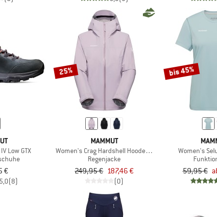
bis 45%
25%
UT
MAMMUT
MAM
IV Low GTX
Women's Crag Hardshell Hooded Jacket
Women's Selu
tschuhe
Regenjacke
Funktio
5 €
249,95 €
187,46 €
59,95 €
a
5,0
(8)
(0)