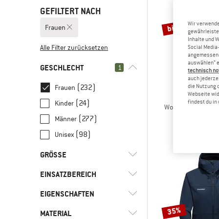
GEFILTERT NACH
bis 42%
Wir verwende
Frauen
gewährleiste
Inhalte und 
Alle Filter zurücksetzen
Social Media-
angemessene 
auswählen“ e
GESCHLECHT
1
technisch no
auch jederzei
(232)
die Nutzung 
Frauen
Webseite wid
MAMM
(24)
findest du i
Kinder
Women's Runbold I
Zip-Off-
(277)
Männer
139,95 €
a
(98)
Unisex
GRÖSSE
EINSATZBEREICH
UNI
XXS
XS
S
M
EIGENSCHAFTEN
(23)
Alltag
L
XL
XXL
3XL
36
35%
(8)
Alpinklettern
MATERIAL
(16)
2-Wege Front-RV
36,5
37
37,5
38
38,5