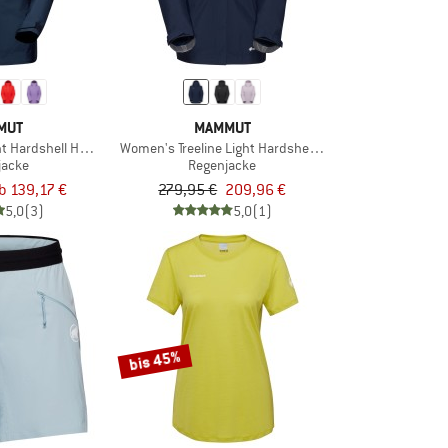
MUT
MAMMUT
ht Hardshell Hooded Jacket
Women's Treeline Light Hardshell Hooded Jacket
jacke
Regenjacke
b 139,17 €
279,95 €
209,96 €
5,0
(3)
5,0
(1)
bis 45%