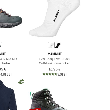
MUT
MAMMUT
 IV Mid GTX
Everyday Low 3-Pack
schuhe
Multifunktionssocken
95 €
12,95 €
4,8
(55)
5,0
(9)