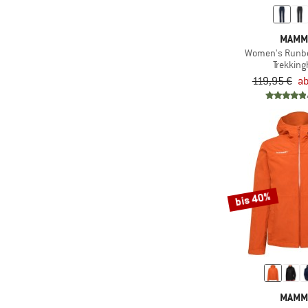
(40)
Isolierend
(6)
Ski
(9)
Kantenschutz
(18)
Skitouren
MAMM
(45)
Kapuze
(3)
Women's Runbo
Snowboard
Trekkin
(4)
Mulesing-frei
(19)
Speed Hiking
119,95 €
ab
(12)
Ohne Kapuze
(5)
Sportklettern
(8)
Ohne Membran
(20)
Trailrunning
(104)
PFC-/PFAS-frei
(48)
Trekking
(23)
Polartec
(99)
Wandern
(9)
Regenhülle
(22)
Wintersport
bis 40%
(2)
Rückenzugriff
(6)
Workout
(3)
Schneefang
(2)
Yoga
Ski-/
(2)
Snowboardhalterung
(94)
Stretch
MAMM
Trinksystem