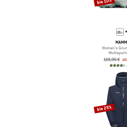
bis 10%
MAMM
Women's Girun
Multispor
119,95 €
ab
bis 25%