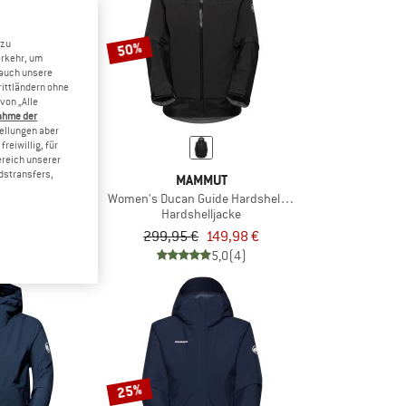
 zu
50%
erkehr, um
 auch unsere
rittländern ohne
von „Alle
ahme der
tellungen aber
reiwillig, für
ereich unserer
dstransfers,
MUT
MAMMUT
 IV Mid GTX
Women's Ducan Guide Hardshell Hooded Jacket
rtschuhe
Hardshelljacke
b 167,96 €
299,95 €
149,98 €
5,0
(1)
5,0
(4)
25%