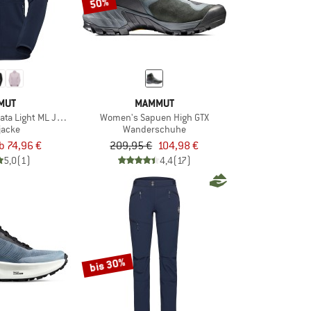
50%
MUT
MAMMUT
ta Light ML Jacket
Women's Sapuen High GTX
jacke
Wanderschuhe
b 74,96 €
209,95 €
104,98 €
5,0
(1)
4,4
(17)
bis 30%