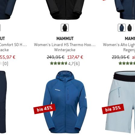
UT
MAMMUT
MAM
Comfort SO Hooded Jacket Exclusive
Women's Linard HS Thermo Hooded Jacket
Women's Alto Lig
jacke
Winterjacke
Regen
55,97 €
249,95 €
137,47 €
239,95 €
a
(0)
4,7
(6)
bis 45%
bis 35%