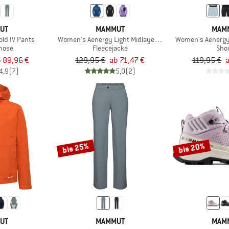
UT
MAMMUT
MAM
ld IV Pants
Women's Aenergy Light Midlayer Hooded Jacket
Women's Aenergy 
ghose
Fleecejacke
Sho
 89,96 €
129,95 €
ab 71,47 €
119,95 €
4,9
(7)
5,0
(2)
bis 25%
bis 20%
UT
MAMMUT
MAM