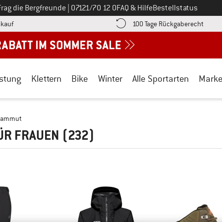
Ruf uns an unter
Frag die Bergfreunde
|
07121/70 12 0
FAQ & Hilfe
Bestellstatus
Finde die Zahlungs-Infos hier! Öffnet sich in einer Infobox
Gehe h
kauf
100 Tage Rückgaberecht
stung
Klettern
Bike
Winter
Alle Sportarten
Mark
ammut
ÜR FRAUEN
(232)