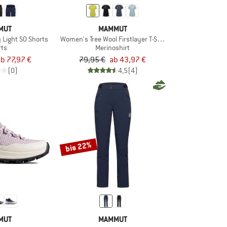
MUT
MAMMUT
Light SO Shorts
Women's Tree Wool Firstlayer T-Shirt
rts
Merinoshirt
ab 77,97 €
79,95 €
ab 43,97 €
(0)
4,5
(4)
bis 22%
MUT
MAMMUT