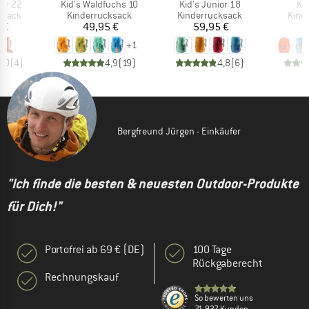
Artikel
Artikel
Art
ber 22
Kid's Waldfuchs 10
Kid's Junior 18
Kid
uppe
Produktgruppe
Produktgruppe
Prod
ksack
Kinderrucksack
Kinderrucksack
Kind
eis
Preis
Preis
 €
49,95 €
59,95 €
3
+
1
5,0
(
4
)
4,9
(
19
)
4,8
(
6
)
Bergfreund Jürgen - Einkäufer
"Ich finde die besten & neuesten Outdoor-Produkte
für Dich!"
Portofrei ab 69 € (DE)
100 Tage
Rückgaberecht
Rechnungskauf
So bewerten uns
71.937 Kunden