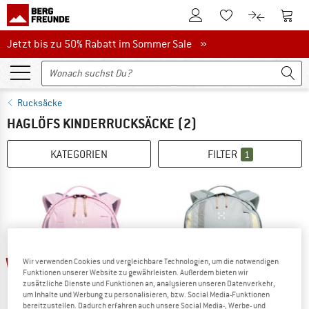
Zum Kundenkonto
Zum 
Zum Merkzettel.
Zum Produk
Jetzt bis zu 50% Rabatt im Sommer Sale
Jetzt bis zu 50% Rabatt im Sommer Sale »
Rucksäcke
HAGLÖFS KINDERRUCKSÄCKE
(2)
KATEGORIEN
FILTER
1
bis 21%
bis 21%
Wir verwenden Cookies und vergleichbare Technologien, um die notwendigen
Funktionen unserer Website zu gewährleisten. Außerdem bieten wir
zusätzliche Dienste und Funktionen an, analysieren unseren Datenverkehr,
um Inhalte und Werbung zu personalisieren, bzw. Social Media-Funktionen
bereitzustellen. Dadurch erfahren auch unsere Social Media-, Werbe- und