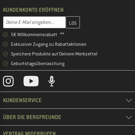
KUNDENKONTO ERÖFFNEN
Gib hier deine E-Mail-Adresse ein und erstelle im nächsten Schri
E-Mail-Adresse
5€ Willkommensrabatt **
Exklusiver Zugang zu Rabattaktionen
Speichere Produkte auf Deinem Merkzettel
Geburtstagsüberraschung
KUNDENSERVICE
ÜBER DIE BERGFREUNDE
VERTRAG WIDERRUFEN