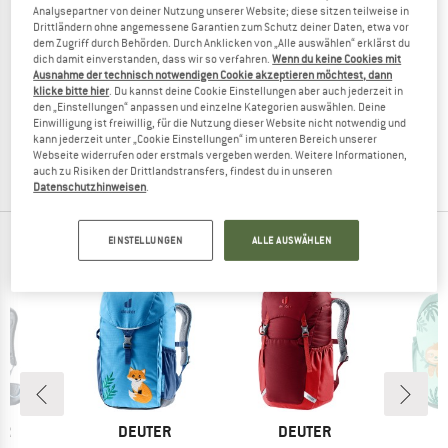
Analysepartner von deiner Nutzung unserer Website; diese sitzen teilweise in
Drittländern ohne angemessene Garantien zum Schutz deiner Daten, etwa vor
dem Zugriff durch Behörden. Durch Anklicken von „Alle auswählen“ erklärst du
dich damit einverstanden, dass wir so verfahren.
Wenn du keine Cookies mit
Ausnahme der technisch notwendigen Cookie akzeptieren möchtest, dann
HAGLÖFS
HAGLÖFS
klicke bitte hier
. Du kannst deine Cookie Einstellungen aber auch jederzeit in
Tight Junior 8
Tight Junior 15
den „Einstellungen“ anpassen und einzelne Kategorien auswählen. Deine
Kinderrucksack
Kinderrucksack
Einwilligung ist freiwillig, für die Nutzung dieser Website nicht notwendig und
kann jederzeit unter „Cookie Einstellungen“ im unteren Bereich unserer
84,95 €
ab 67,11 €
89,95 €
ab 71,06 €
Webseite widerrufen oder erstmals vergeben werden. Weitere Informationen,
(0)
(0)
auch zu Risiken der Drittlandstransfers, findest du in unseren
Datenschutzhinweisen
.
EINSTELLUNGEN
ALLE AUSWÄHLEN
TOP PRODUKTE DEINER LIEBLINGSMARKEN
E
MARKE
MARKE
M
ER
DEUTER
DEUTER
D