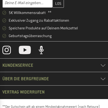
Gib hier deine E-Mail-Adresse ein und erstelle im nächsten Schri
E-Mail-Adresse
5€ Willkommensrabatt **
Exklusiver Zugang zu Rabattaktionen
Speichere Produkte auf Deinem Merkzettel
Geburtstagsüberraschung
KUNDENSERVICE
ÜBER DIE BERGFREUNDE
VERTRAG WIDERRUFEN
**Der Gutschein gilt ab einem Mindestabnahmewert (nach Retoure)