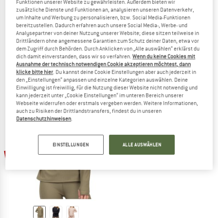
Funktionen unserer Website zu gewährleisten. Außerdem bieten wir
zusätzliche Dienste und Funktionen an, analysieren unseren Datenverkehr,
um Inhalte und Werbung zu personalisieren, bzw. Social Media-Funktionen
bereitzustellen. Dadurch erfahren auch unsere Social Media-, Werbe- und
Analysepartner von deiner Nutzung unserer Website; diese sitzen teilweise in
EIVY
EIVY
Drittländern ohne angemessene Garantien zum Schutz deiner Daten, etwa vor
Women's Journey Rib Top
Women's Icecold Gaiter Top
dem Zugriff durch Behörden. Durch Anklicken von „Alle auswählen“ erklärst du
Longsleeve
Longsleeve
dich damit einverstanden, dass wir so verfahren.
Wenn du keine Cookies mit
Ausnahme der technisch notwendigen Cookie akzeptieren möchtest, dann
79,95 €
63,96 €
79,95 €
31,98 €
klicke bitte hier
. Du kannst deine Cookie Einstellungen aber auch jederzeit in
(0)
(0)
den „Einstellungen“ anpassen und einzelne Kategorien auswählen. Deine
Einwilligung ist freiwillig, für die Nutzung dieser Website nicht notwendig und
kann jederzeit unter „Cookie Einstellungen“ im unteren Bereich unserer
Webseite widerrufen oder erstmals vergeben werden. Weitere Informationen,
auch zu Risiken der Drittlandstransfers, findest du in unseren
Datenschutzhinweisen
.
EINSTELLUNGEN
ALLE AUSWÄHLEN
60%