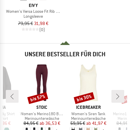
EIVY
Women's Versa Loose Fit Rib Top
Longsleeve
79,95 €
31,98 €
(0)
UNSERE BESTSELLER FÜR DICH
bis 57%
bis 30%
bis
Rabatt
Rabatt
Raba
MARKE
MARKE
NIA
STOIC
ICEBREAKER
Artikel
Artikel
Artikel
aily Shirt
Women's Merino180 BengtSt. Long Pants
Women's Siren Tank
Merino180 Be
ruppe
Produktgruppe
Produktgruppe
Produk
shirt
Merinounterwäsche
Merinounterwäsche
Merino
eis
duzierter Preis
Preis
reduzierter Preis
Preis
reduzierter Preis
,86 €
84,95 €
ab
36,53 €
59,95 €
ab
41,97 €
84,95 