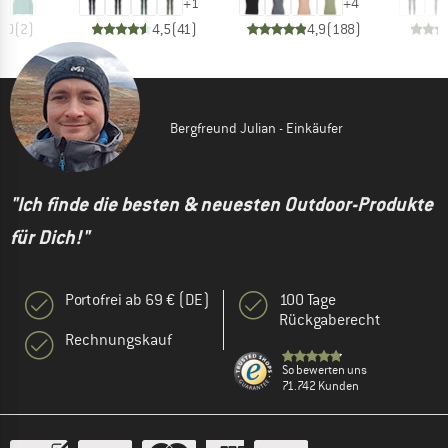
+
1
+
4
5,0
(
2
)
4,5
(
41
)
4,9
(
188
)
Bergfreund Julian - Einkäufer
"Ich finde die besten & neuesten Outdoor-Produkte
für Dich!"
Portofrei ab 69 € (DE)
100 Tage
Rückgaberecht
Rechnungskauf
So bewerten uns
71.742 Kunden