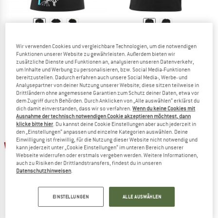
EDELRID
EDELRID
Wir verwenden Cookies und vergleichbare Technologien, um die notwendigen
Women's Rope T-Shirt II
Rope T-Shirt II
Funktionen unserer Website zu gewährleisten. Außerdem bieten wir
T-Shirt
T-Shirt
zusätzliche Dienste und Funktionen an, analysieren unseren Datenverkehr,
39,95 €
ab 19,98 €
39,95 €
19,98 €
um Inhalte und Werbung zu personalisieren, bzw. Social Media-Funktionen
bereitzustellen. Dadurch erfahren auch unsere Social Media-, Werbe- und
3,7
(7)
4,5
(10)
Analysepartner von deiner Nutzung unserer Website; diese sitzen teilweise in
Drittländern ohne angemessene Garantien zum Schutz deiner Daten, etwa vor
dem Zugriff durch Behörden. Durch Anklicken von „Alle auswählen“ erklärst du
dich damit einverstanden, dass wir so verfahren.
Wenn du keine Cookies mit
Ausnahme der technisch notwendigen Cookie akzeptieren möchtest, dann
klicke bitte hier
. Du kannst deine Cookie Einstellungen aber auch jederzeit in
den „Einstellungen“ anpassen und einzelne Kategorien auswählen. Deine
Einwilligung ist freiwillig, für die Nutzung dieser Website nicht notwendig und
bis 50%
50%
kann jederzeit unter „Cookie Einstellungen“ im unteren Bereich unserer
Webseite widerrufen oder erstmals vergeben werden. Weitere Informationen,
auch zu Risiken der Drittlandstransfers, findest du in unseren
Datenschutzhinweisen
.
EINSTELLUNGEN
ALLE AUSWÄHLEN
EDELRID
EDELRID