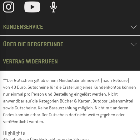
KUNDENSERVICE
ÜBER DIE BERGFREUNDE
VERTRAG WIDERRUFEN
**Der Gutschein gilt ab einem Mindestabnahmewert (nach Retoure)
von 40 Euro. Gutscheine für die Erstellung eines Kundenkontos können
nur einmal pro Person und Bestellung eingelöst werden. Nicht
anwendbar auf die Kategorien Bücher & Karten, Outdoor Lebensmittel
sowie Gutscheine. Keine Barauszahlung möglich. Nicht mit anderen
Codes kombinierbar. Der Gutschein darf nicht weitergegeben oder
veröffentlicht werden.
Highlights
Alle Inhalte im Überblick gibt es in der
Sitemap
.