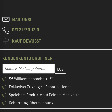
MAIL UNS!
07121/70 12 0
KAUF BEWUSST
KUNDENKONTO ERÖFFNEN
Gib hier deine E-Mail-Adresse ein und erstelle im nächsten Schri
E-Mail-Adresse
5€ Willkommensrabatt **
Exklusiver Zugang zu Rabattaktionen
Speichere Produkte auf Deinem Merkzettel
Geburtstagsüberraschung