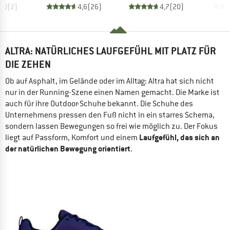
4,0
(
2
)
4,6
(
26
)
4,7
(
20
)
ALTRA: NATÜRLICHES LAUFGEFÜHL MIT PLATZ FÜR
DIE ZEHEN
Ob auf Asphalt, im Gelände oder im Alltag: Altra hat sich nicht
nur in der Running-Szene einen Namen gemacht. Die Marke ist
auch für ihre Outdoor-Schuhe bekannt. Die Schuhe des
Unternehmens pressen den Fuß nicht in ein starres Schema,
sondern lassen Bewegungen so frei wie möglich zu. Der Fokus
Laufgefühl, das sich an
liegt auf Passform, Komfort und einem
der natürlichen Bewegung orientiert
.