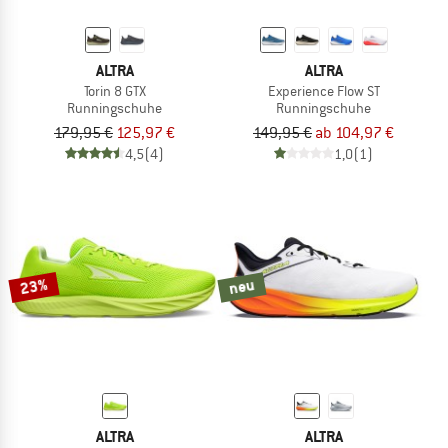
ALTRA
ALTRA
Torin 8 GTX
Experience Flow ST
Runningschuhe
Runningschuhe
179,95 €
125,97 €
149,95 €
ab 104,97 €
4,5
(4)
1,0
(1)
23%
neu
ALTRA
ALTRA