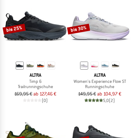
bis 25%
bis 30%
ALTRA
ALTRA
Timp 6
Women's Experience Flow ST
Trailrunningschuhe
Runningschuhe
169,95 €
ab 127,46 €
149,95 €
ab 104,97 €
(0)
5,0
(2)