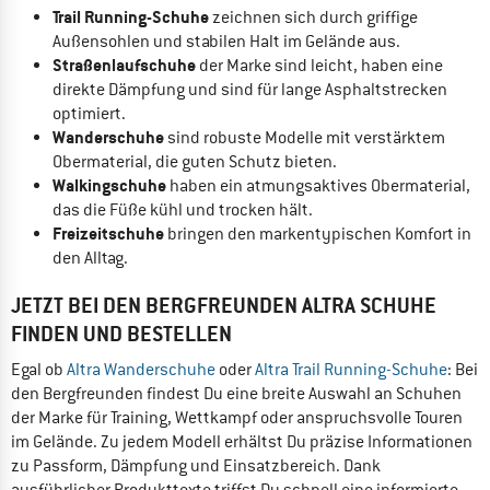
Trail Running-Schuhe
zeichnen sich durch griffige
Außensohlen und stabilen Halt im Gelände aus.
Straßenlaufschuhe
der Marke sind leicht, haben eine
direkte Dämpfung und sind für lange Asphaltstrecken
optimiert.
Wanderschuhe
sind robuste Modelle mit verstärktem
Obermaterial, die guten Schutz bieten.
Walkingschuhe
haben ein atmungsaktives Obermaterial,
das die Füße kühl und trocken hält.
Freizeitschuhe
bringen den markentypischen Komfort in
den Alltag.
JETZT BEI DEN BERGFREUNDEN ALTRA SCHUHE
FINDEN UND BESTELLEN
Egal ob
Altra Wanderschuhe
oder
Altra Trail Running-Schuhe
: Bei
den Bergfreunden findest Du eine breite Auswahl an Schuhen
der Marke für Training, Wettkampf oder anspruchsvolle Touren
im Gelände. Zu jedem Modell erhältst Du präzise Informationen
zu Passform, Dämpfung und Einsatzbereich. Dank
ausführlicher Produkttexte triffst Du schnell eine informierte