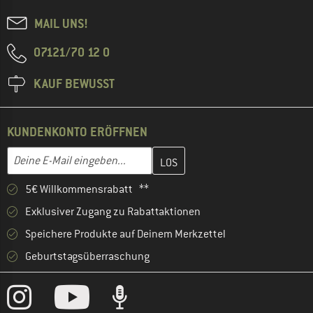
MAIL UNS!
07121/70 12 0
KAUF BEWUSST
KUNDENKONTO ERÖFFNEN
Gib hier deine E-Mail-Adresse ein und erstelle im nächsten Schri
E-Mail-Adresse
5€ Willkommensrabatt **
Exklusiver Zugang zu Rabattaktionen
Speichere Produkte auf Deinem Merkzettel
Geburtstagsüberraschung