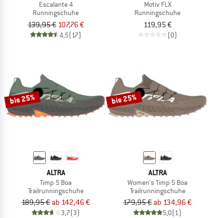
Escalante 4
Motiv FLX
Runningschuhe
Runningschuhe
139,95 €
107,76 €
119,95 €
4,5
(17)
(0)
bis 25%
bis 25%
ALTRA
ALTRA
Timp 5 Boa
Women's Timp 5 Boa
Trailrunningschuhe
Trailrunningschuhe
189,95 €
ab 142,46 €
179,95 €
ab 134,96 €
3,7
(3)
5,0
(1)