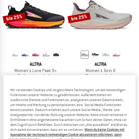
bis 25%
bis 25%
ALTRA
ALTRA
Women's Lone Peak 9+
Women's Torin 8
Trailrunningschuhe
Runningschuhe
149,95 €
ab 112,46 €
149,95 €
ab 119,96 €
4,7
(20)
5,0
(1)
Wir verwenden Cookies und vergleichbare Technologien, um die notwendigen
Funktionen unserer Website zu gewährleisten. Außerdem bieten wir
zusätzliche Dienste und Funktionen an, analysieren unseren Datenverkehr,
um Inhalte und Werbung zu personalisieren, bzw. Social Media-Funktionen
bereitzustellen. Dadurch erfahren auch unsere Social Media-, Werbe- und
Analysepartner von deiner Nutzung unserer Website; diese sitzen teilweise in
Drittländern ohne angemessene Garantien zum Schutz deiner Daten, etwa vor
dem Zugriff durch Behörden. Durch Anklicken von „Alle auswählen“ erklärst du
bis 30%
dich damit einverstanden, dass wir so verfahren.
Wenn du keine Cookies mit
Ausnahme der technisch notwendigen Cookie akzeptieren möchtest, dann