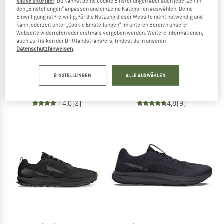
klicke bitte hier
. Du kannst deine Cookie Einstellungen aber auch jederzeit in
den „Einstellungen“ anpassen und einzelne Kategorien auswählen. Deine
Einwilligung ist freiwillig, für die Nutzung dieser Website nicht notwendig und
kann jederzeit unter „Cookie Einstellungen“ im unteren Bereich unserer
Webseite widerrufen oder erstmals vergeben werden. Weitere Informationen,
auch zu Risiken der Drittlandstransfers, findest du in unseren
Datenschutzhinweisen
.
ALTRA
ALTRA
Lone Peak 9+ GTX
Torin 8
EINSTELLUNGEN
ALLE AUSWÄHLEN
Trailrunningschuhe
Runningschuhe
169,95 €
149,95 €
ab 111,97 €
4,0
(2)
4,8
(9)