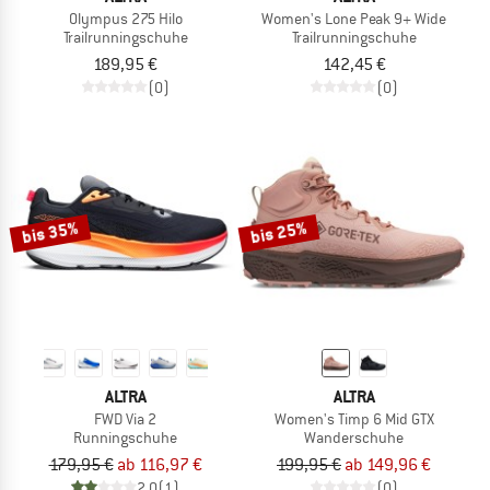
Olympus 275 Hilo
Women's Lone Peak 9+ Wide
Trailrunningschuhe
Trailrunningschuhe
189,95 €
142,45 €
(0)
(0)
bis 35%
bis 25%
ALTRA
ALTRA
FWD Via 2
Women's Timp 6 Mid GTX
Runningschuhe
Wanderschuhe
179,95 €
ab 116,97 €
199,95 €
ab 149,96 €
2,0
(1)
(0)