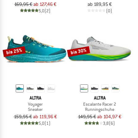
169,95 €
ab 127,46 €
ab 189,95 €
5,0
(2)
(0)
bis 25%
bis 30%
ALTRA
ALTRA
Voyager
Escalante Racer 2
Sneaker
Runningschuhe
159,95 €
ab 119,96 €
149,95 €
ab 104,97 €
5,0
(1)
3,8
(6)