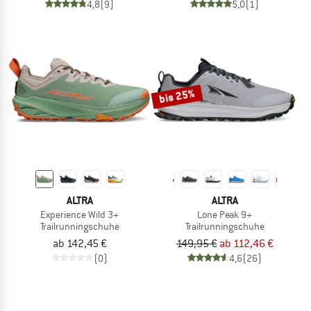
4,8
(9)
5,0
(1)
bis 25%
ALTRA
ALTRA
Experience Wild 3+
Lone Peak 9+
Trailrunningschuhe
Trailrunningschuhe
ab 142,45 €
149,95 €
ab 112,46 €
(0)
4,6
(26)