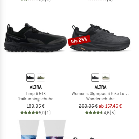
bis 25%
ALTRA
ALTRA
Timp 6 GTX
Women's Olympus 6 Hike Low GTX
Trailrunningschuhe
Wanderschuhe
189,95 €
209,95 €
ab 157,46 €
5,0
(1)
4,6
(5)