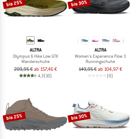
bis 25%
bis 30%
ALTRA
ALTRA
Olympus 6 Hike Low GTX
Women's Experience Flow 3
Wanderschuhe
Runningschuhe
209,95 €
ab 157,46 €
149,95 €
ab 104,97 €
4,3
(10)
(0)
bis 25%
bis 30%