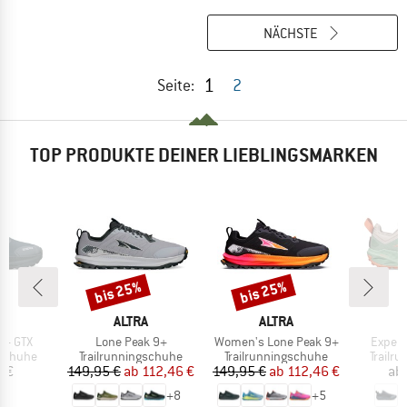
NÄCHSTE
1
Seite:
2
TOP PRODUKTE DEINER LIEBLINGSMARKEN
bis 25%
bis 25%
Rabatt
Rabatt
KE
MARKE
MARKE
A
ALTRA
ALTRA
Artikel
Artikel
Artikel
9+ GTX
Lone Peak 9+
Women's Lone Peak 9+
Experi
ppe
Produktgruppe
Produktgruppe
Produk
gschuhe
Trailrunningschuhe
Trailrunningschuhe
Trailr
eis
Preis
reduzierter Preis
Preis
reduzierter Preis
5 €
149,95 €
ab
112,46 €
149,95 €
ab
112,46 €
ab
+
8
+
5