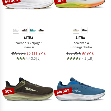
bis 30%
30%
ALTRA
ALTRA
Women's Voyager
Escalante 4
Sneaker
Runningschuhe
159,95 €
ab 111,97 €
139,95 €
97,97 €
3,0
(1)
4,5
(18)
bis 30%
30%