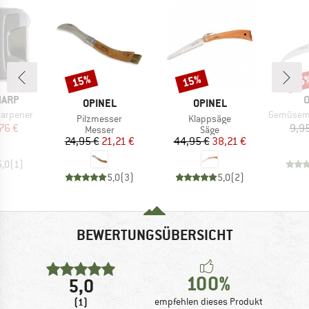
15%
15%
15
Rabatt
Rabatt
Raba
M
HARP
O
MARKE
MARKE
OPINEL
OPINEL
Artikel
harpener
Gemüsemesser m
Artikel
Artikel
Pilzmesser
Klappsäge
eis
duzierter Preis
76 €
9,9
Produktgruppe
Produktgruppe
Messer
Säge
Preis
reduzierter Preis
Preis
reduzierter Preis
24,95 €
21,21 €
44,95 €
38,21 €
5,0
(
1
)
5,0
(
3
)
5,0
(
2
)
BEWERTUNGSÜBERSICHT
100%
5,0
(1)
empfehlen dieses Produkt