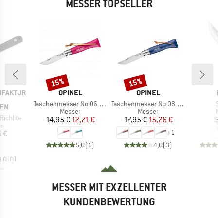
MESSER TOPSELLER
15%
15%
Rabatt
Rabatt
MARKE
MARKE
UFAKTUR
OPINEL
OPINEL
Artikel
Artikel
A
Taschenmesser No 06 Colorama
Taschenmesser No 08 Colorama
GEN
Produktgruppe
Produktgruppe
Messer
Messer
Richlite
Preis
reduzierter Preis
Preis
reduzierter Preis
14,95 €
12,71 €
17,95 €
15,26 €
ktgruppe
r
+
1
eis
5 €
5,0
(
1
)
4,0
(
3
)
0,0
(
0
)
MESSER MIT EXZELLENTER
KUNDENBEWERTUNG