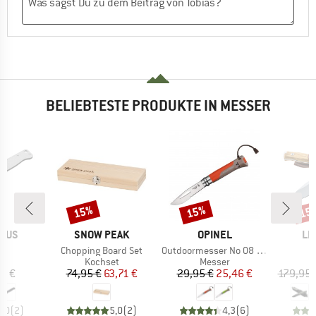
BELIEBTESTE PRODUKTE IN MESSER
15%
15%
15
Rabatt
Rabatt
Raba
MARKE
MARKE
MA
PLUS
SNOW PEAK
OPINEL
LI
el
Artikel
Artikel
Chopping Board Set
Outdoormesser No 08 (8,2 cm)
ktgruppe
Produktgruppe
Produktgruppe
r
Kochset
Messer
eis
Preis
reduzierter Preis
Preis
reduzierter Preis
5 €
74,95 €
63,71 €
29,95 €
25,46 €
179,95 
5,0
(
2
)
5,0
(
2
)
4,3
(
6
)