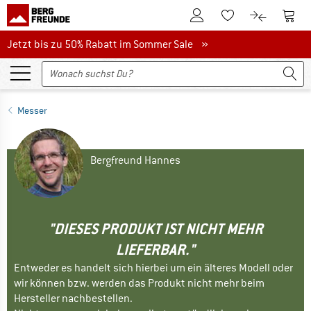
Zum Kundenkonto
Zum 
Zum Merkzettel.
Zum Produk
Jetzt bis zu 50% Rabatt im Sommer Sale
Jetzt bis zu 50% Rabatt im Sommer Sale »
Messer
Bergfreund Hannes
"DIESES PRODUKT IST NICHT MEHR
LIEFERBAR."
Entweder es handelt sich hierbei um ein älteres Modell oder
wir können bzw. werden das Produkt nicht mehr beim
Hersteller nachbestellen.