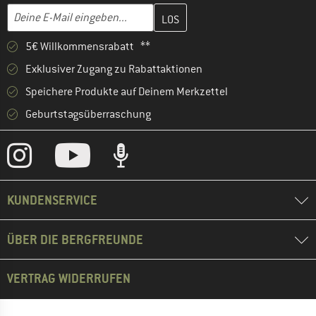
Gib hier deine E-Mail-Adresse ein und erstelle im nächsten Schri
E-Mail-Adresse
5€ Willkommensrabatt **
Exklusiver Zugang zu Rabattaktionen
Speichere Produkte auf Deinem Merkzettel
Geburtstagsüberraschung
KUNDENSERVICE
ÜBER DIE BERGFREUNDE
VERTRAG WIDERRUFEN