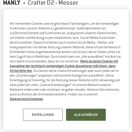
MANLY
-
Crafter D2 - Messer
5,0
(1)
Wir verwenden Cookies und vergleichbare Technologien, um die notwendigen
Funktionen unserer Website zu gewährleisten. Außerdem bieten wir
zusätzliche Dienste und Funktionen an, analysieren unseren Datenverkehr,
um Inhalte und Werbung zu personalisieren, bzw. Social Media-Funktionen
bereitzustellen. Dadurch erfahren auch unsere Social Media-, Werbe- und
Analysepartner von deiner Nutzung unserer Website; diese sitzen teilweise in
Drittländern ohne angemessene Garantien zum Schutz deiner Daten, etwa vor
dem Zugriff durch Behörden. Durch Anklicken von „Alle auswählen“ erklärst du
dich damit einverstanden, dass wir so verfahren.
Wenn du keine Cookies mit
Ausnahme der technisch notwendigen Cookie akzeptieren möchtest, dann
klicke bitte hier
. Du kannst deine Cookie Einstellungen aber auch jederzeit in
den „Einstellungen“ anpassen und einzelne Kategorien auswählen. Deine
Einwilligung ist freiwillig, für die Nutzung dieser Website nicht notwendig und
kann jederzeit unter „Cookie Einstellungen“ im unteren Bereich unserer
Webseite widerrufen oder erstmals vergeben werden. Weitere Informationen,
auch zu Risiken der Drittlandstransfers, findest du in unseren
Datenschutzhinweisen
.
EINSTELLUNGEN
ALLE AUSWÄHLEN