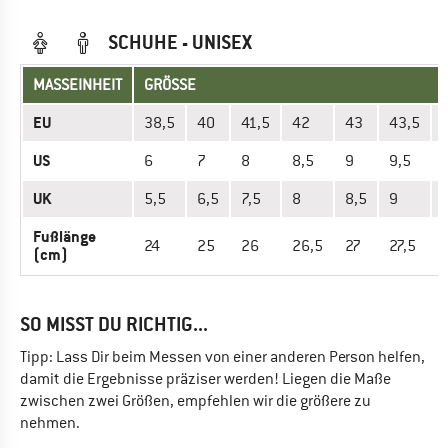
SCHUHE - UNISEX
MASSEINHEIT
GRÖSSE
EU
38,5
40
41,5
42
43
43,5
US
6
7
8
8,5
9
9,5
UK
5,5
6,5
7,5
8
8,5
9
Fußlänge
24
25
26
26,5
27
27,5
(cm)
SO MISST DU RICHTIG...
Tipp: Lass Dir beim Messen von einer anderen Person helfen,
damit die Ergebnisse präziser werden! Liegen die Maße
zwischen zwei Größen, empfehlen wir die größere zu
nehmen.