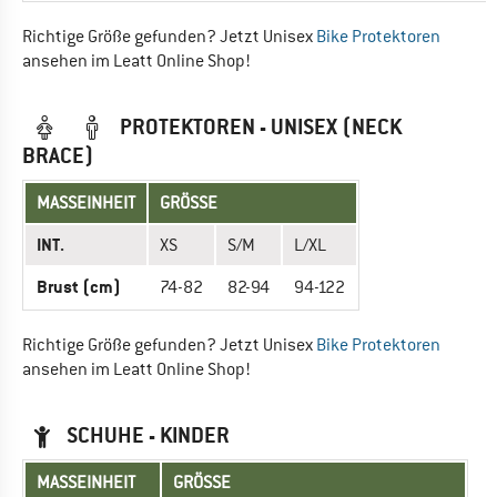
Richtige Größe gefunden? Jetzt Unisex
Bike Protektoren
ansehen im Leatt Online Shop!
PROTEKTOREN - UNISEX (NECK
BRACE)
MASSEINHEIT
GRÖSSE
INT.
XS
S/M
L/XL
Brust (cm)
74-82
82-94
94-122
Richtige Größe gefunden? Jetzt Unisex
Bike Protektoren
ansehen im Leatt Online Shop!
SCHUHE - KINDER
MASSEINHEIT
GRÖSSE