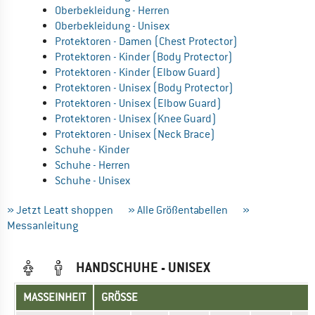
Oberbekleidung - Herren
Oberbekleidung - Unisex
Protektoren - Damen (Chest Protector)
Protektoren - Kinder (Body Protector)
Protektoren - Kinder (Elbow Guard)
Protektoren - Unisex (Body Protector)
Protektoren - Unisex (Elbow Guard)
Protektoren - Unisex (Knee Guard)
Protektoren - Unisex (Neck Brace)
Schuhe - Kinder
Schuhe - Herren
Schuhe - Unisex
» Jetzt Leatt shoppen
» Alle Größentabellen
»
Messanleitung
HANDSCHUHE - UNISEX
MASSEINHEIT
GRÖSSE