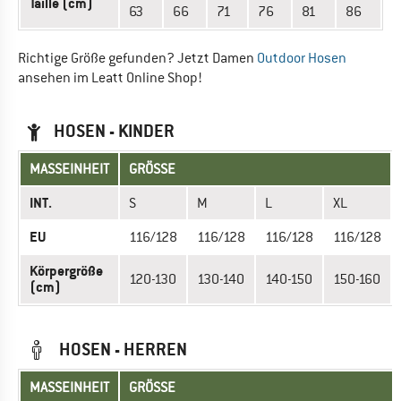
Taille (cm)
63
66
71
76
81
86
Richtige Größe gefunden? Jetzt Damen
Outdoor Hosen
ansehen im Leatt Online Shop!
HOSEN - KINDER
MASSEINHEIT
GRÖSSE
INT.
S
M
L
XL
EU
116/128
116/128
116/128
116/128
Körpergröße
120-130
130-140
140-150
150-160
(cm)
HOSEN - HERREN
MASSEINHEIT
GRÖSSE