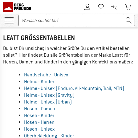
Zum Kundenkonto
Zum 
Zum Merkzettel.
Zum Produk
LEATT GRÖSSENTABELLEN
Du bist Dir unsicher, in welcher Größe Du den Artikel bestellen
sollst? Hier findest Du alle Größentabellen der Marke Leatt für
Herren, Damen und Kinder in den gängigen Konfektionsmaßen:
Handschuhe - Unisex
Helme - Kinder
Helme - Unisex (Enduro, All-Mountain, Trail, MTN)
Helme - Unisex (Gravity)
Helme - Unisex (Urban)
Hosen - Damen
Hosen - Kinder
Hosen - Herren
Hosen - Unisex
Oberbekleidung - Kinder