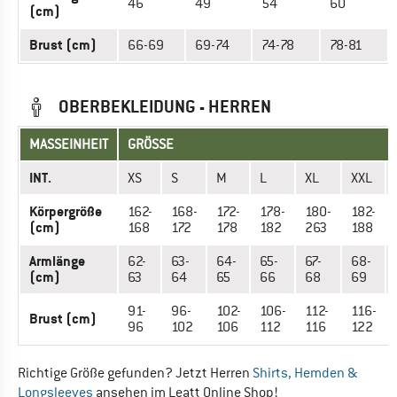
46
49
54
60
(cm)
Brust (cm)
66-69
69-74
74-78
78-81
OBERBEKLEIDUNG - HERREN
MASSEINHEIT
GRÖSSE
INT.
XS
S
M
L
XL
XXL
Körpergröße
162-
168-
172-
178-
180-
182-
(cm)
168
172
178
182
263
188
Armlänge
62-
63-
64-
65-
67-
68-
(cm)
63
64
65
66
68
69
91-
96-
102-
106-
112-
116-
Brust (cm)
96
102
106
112
116
122
Richtige Größe gefunden? Jetzt Herren
Shirts, Hemden &
Longsleeves
ansehen im Leatt Online Shop!