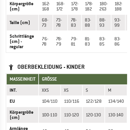
Körpergröße
162-
168-
172-
178-
180-
182-
(cm)
168
172
178
182
263
188
68-
73-
78-
83-
88-
93-
Taille (cm)
73
78
83
88
93
99
Schrittlänge
76-
78-
79-
81-
83-
83-
(cm) -
78
79
81
83
85
86
regular
OBERBEKLEIDUNG - KINDER
MASSEINHEIT
GRÖSSE
INT.
XXS
XS
S
M
EU
104/110
110/116
122/128
134/140
Körpergröße
100-110
110-120
120-130
130-140
(cm)
Armlänge