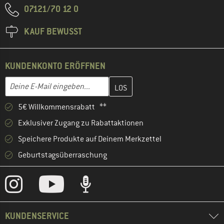
07121/70 12 0
KAUF BEWUSST
KUNDENKONTO ERÖFFNEN
Gib hier deine E-Mail-Adresse ein und erstelle im nächsten Schri
E-Mail-Adresse
5€ Willkommensrabatt **
Exklusiver Zugang zu Rabattaktionen
Speichere Produkte auf Deinem Merkzettel
Geburtstagsüberraschung
KUNDENSERVICE