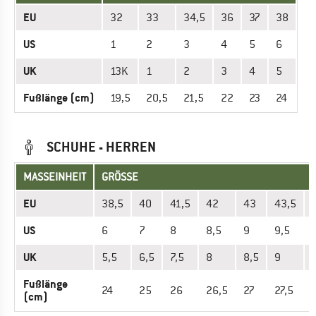
EU
32
33
34,5
36
37
38
US
1
2
3
4
5
6
UK
13K
1
2
3
4
5
Fußlänge (cm)
19,5
20,5
21,5
22
23
24
SCHUHE - HERREN
MASSEINHEIT
GRÖSSE
EU
38,5
40
41,5
42
43
43,5
US
6
7
8
8,5
9
9,5
UK
5,5
6,5
7,5
8
8,5
9
Fußlänge
24
25
26
26,5
27
27,5
(cm)