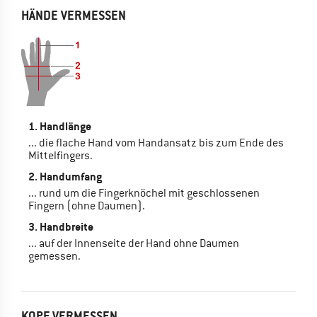
HÄNDE VERMESSEN
1. Handlänge
... die flache Hand vom Handansatz bis zum Ende des
Mittelfingers.
2. Handumfang
... rund um die Fingerknöchel mit geschlossenen
Fingern (ohne Daumen).
3. Handbreite
... auf der Innenseite der Hand ohne Daumen
gemessen.
KOPF VERMESSEN