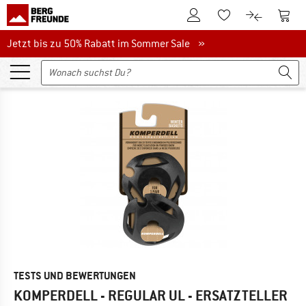
Zum Kundenkonto
Zum 
Zum Merkzettel.
Zum Produk
Jetzt bis zu 50% Rabatt im Sommer Sale
Jetzt bis zu 50% Rabatt im Sommer Sale »
TESTS UND BEWERTUNGEN
KOMPERDELL - REGULAR UL - ERSATZTELLER