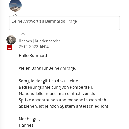
0
0
Kommentieren
Madlen
25.03.2024 09:37
Gleiches Problem habe ich auch. Diese Teller
Hannes
| Kundenservice
passen nicht auf Tourenstöcke mit Vario-
25.01.2022 14:04
System (zwei statt drei Verschlusspunkte).
Hallo Bernhard!
Das sollte erwähnt werden bzw. ein anderes
Produktbild wäre hilfreich, bei dem man
Vielen Dank für Deine Anfrage.
sieht wieviele Verschlusspunkte der Teller
hat.
Sorry, leider gibt es dazu keine
Bedienungsanleitung von Komperdell.
0
0
Kommentieren
Manche Teller muss man einfach von der
Spitze abschrauben und manche lassen sich
abziehen. Ist je nach System unterschiedlich!
Machs gut,
Hannes