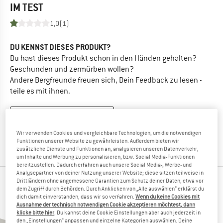
IM TEST
1,0
(1)
DU KENNST DIESES PRODUKT?
Du hast dieses Produkt schon in den Händen gehalten?
Geschunden und zermürben wollen?
Andere Bergfreunde freuen sich, Dein Feedback zu lesen -
teile es mit ihnen.
BEWERTUNG SCHREIBEN
Wir verwenden Cookies und vergleichbare Technologien, um die notwendigen
PRODUKT KAUFEN
Funktionen unserer Website zu gewährleisten. Außerdem bieten wir
zusätzliche Dienste und Funktionen an, analysieren unseren Datenverkehr,
um Inhalte und Werbung zu personalisieren, bzw. Social Media-Funktionen
bereitzustellen. Dadurch erfahren auch unsere Social Media-, Werbe- und
Analysepartner von deiner Nutzung unserer Website; diese sitzen teilweise in
Drittländern ohne angemessene Garantien zum Schutz deiner Daten, etwa vor
ANDERE BERGFREUNDE SCHAUTEN SICH AUCH
dem Zugriff durch Behörden. Durch Anklicken von „Alle auswählen“ erklärst du
dich damit einverstanden, dass wir so verfahren.
Wenn du keine Cookies mit
AN
Ausnahme der technisch notwendigen Cookie akzeptieren möchtest, dann
klicke bitte hier
. Du kannst deine Cookie Einstellungen aber auch jederzeit in
den „Einstellungen“ anpassen und einzelne Kategorien auswählen. Deine