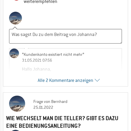
weiterempfehlen
*Kundenkonto existiert nicht mehr*
31.05.2021 07:56
Hallo Johanna,
Alle 2 Kommentare anzeigen
bitte melde Dich hier noch einmal an die
bestellung@bergfreunde.de
, dann finden
wir eine unkomplizierte Lösung für das
Problem.
Frage
von
Bernhard
25.01.2022
Viele Grüße,
WIE WECHSELT MAN DIE TELLER? GIBT ES DAZU
EINE BEDIENUNGSANLEITUNG?
Marco