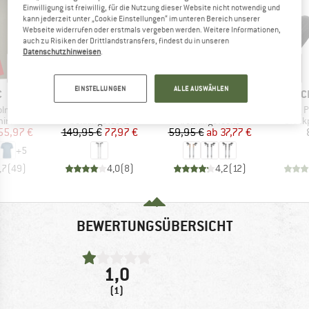
Einwilligung ist freiwillig, für die Nutzung dieser Website nicht notwendig und
kann jederzeit unter „Cookie Einstellungen“ im unteren Bereich unserer
Webseite widerrufen oder erstmals vergeben werden. Weitere Informationen,
auch zu Risiken der Drittlandstransfers, findest du in unseren
Datenschutzhinweisen
.
bis 40%
48%
Rabatt
Rabatt
EINSTELLUNGEN
ALLE AUSWÄHLEN
KE
MARKE
MARKE
MARK
C
KOMPERDELL
STOIC
BLAC
Artikel
Artikel
Artikel
. T-Shirt
Mountain Trail FXO
AllTrailSt.
Trekking Pol
gruppe
Produktgruppe
Produktgruppe
Produ
irt
Trekkingstöcke
Trekkingstöcke
Stock
eis
duzierter Preis
Preis
reduzierter Preis
Preis
reduzierter Preis
55,97 €
149,95 €
77,97 €
59,95 €
ab
37,77 €
+
5
,7
(
49
)
4,0
(
8
)
4,2
(
12
)
BEWERTUNGSÜBERSICHT
1,0
(1)