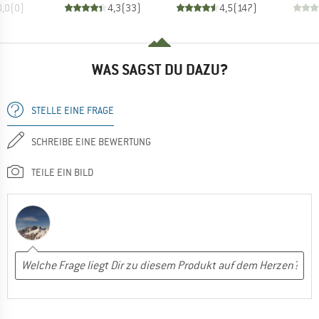
0,0
(
0
)
4,3
(
33
)
4,5
(
147
)
WAS SAGST DU DAZU?
STELLE EINE FRAGE
SCHREIBE EINE BEWERTUNG
TEILE EIN BILD