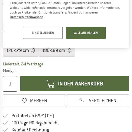
Farbe:
Black
kann jederzeit unter „Cookie Einstellungen“ im unteren Bereich unserer
Webseite widerrufen oder erstmals vergeben werden. Weitere Informationen,
auch zu Risiken der Drittlandstransfers, findest du in unseren
Datenschutzhinweisen
.
10%
Größe:
140-149 cm
EINSTELLUNGEN
ALLE AUSWÄHLEN
140-149 cm
150-159 cm
160-169 cm
170-179 cm
180-189 cm
Der Link öffnet sich in einer Infobox und beinhaltet
Lieferzeit: 2-4 Werktage
Menge:
IN DEN WARENKORB
MERKEN
VERGLEICHEN
Finde mehr Informationen zu den Versan
Portofrei ab 69 € (DE)
Gehe hier zu den Rückgabe-Richtlinie
100 Tage Rückgaberecht
Finde die Zahlungs-Infos hier! Öffnet sich 
Kauf auf Rechnung