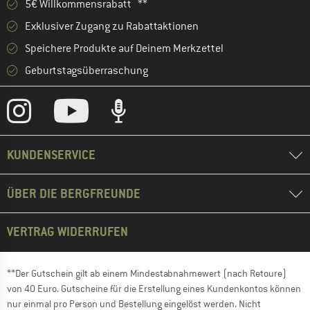
5€ Willkommensrabatt **
Exklusiver Zugang zu Rabattaktionen
Speichere Produkte auf Deinem Merkzettel
Geburtstagsüberraschung
KUNDENSERVICE
ÜBER DIE BERGFREUNDE
VERTRAG WIDERRUFEN
**Der Gutschein gilt ab einem Mindestabnahmewert (nach Retoure)
von 40 Euro. Gutscheine für die Erstellung eines Kundenkontos können
nur einmal pro Person und Bestellung eingelöst werden. Nicht