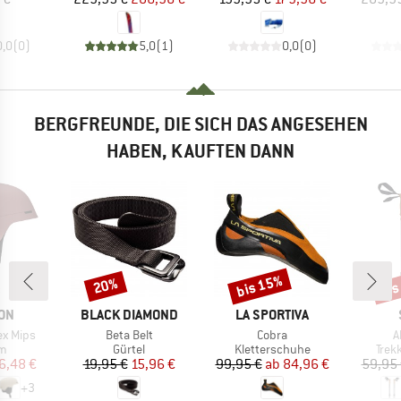
0,0
(
0
)
5,0
(
1
)
0,0
(
0
)
BERGFREUNDE, DIE SICH DAS ANGESEHEN
HABEN, KAUFTEN DANN
bis 15%
bis
20%
Rabatt
Rabatt
Raba
MARKE
MARKE
ON
BLACK DIAMOND
LA SPORTIVA
Artikel
Artikel
A
ex Mips
Beta Belt
Cobra
A
ktgruppe
Produktgruppe
Produktgruppe
Prod
lm
Gürtel
Kletterschuhe
Trek
eis
duzierter Preis
Preis
reduzierter Preis
Preis
reduzierter Preis
6,48 €
19,95 €
15,96 €
99,95 €
ab
84,96 €
59,95
+
3