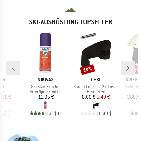
SKI-AUSRÜSTUNG TOPSELLER
10%
35
Rabatt
Raba
MARKE
MARKE
MARKE
ON
NIKWAX
LEKI
SWEET 
Artikel
Artikel
Artikel
 S3
Ski Skin Proofer
Speed Lock + / 2+ Lever
Switche
tgruppe
Produktgruppe
Produktgruppe
P
ke
Imprägniermittel
Ersatzteil
S
eis
duzierter Preis
Preis
Preis
reduzierter Preis
7,98 €
11,95 €
6,00 €
5,40 €
268,9
0,0
(
0
)
3,8
(
4
)
0,0
(
0
)