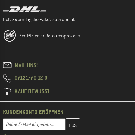
holt 5x am Tag die Pakete bei uns ab
Zertifizierter Retourenprozess
MAIL UNS!
07121/70 12 0
KAUF BEWUSST
KUNDENKONTO ERÖFFNEN
Gib hier deine E-Mail-Adresse ein und erstelle im nächsten Schri
E-Mail-Adresse