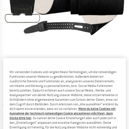
Detailansichten
Wir verwenden Cookies und vergleichbare Technologien, um die notwendigen
Funktionen unserer Website zu gewährleisten. Außerdem bieten wir
zusätzliche Dienste und Funktionen an, analysieren unseren Datenverkehr,
um Inhalte und Werbung zu personalisieren, bzw. Social Media-Funktionen
bereitzustellen. Dadurch erfahren auch unsere Social Media-, Werbe- und
Analysepartner von deiner Nutzung unserer Website; diese sitzen teilweise in
Drittländern ohne angemessene Garantien zum Schutz deiner Daten, etwa vor
Ursprünglicher Preis :
Preis:
139,95
€
dem Zugriff durch Behörden. Durch Anklicken von „Alle auswählen“ erklärst du
dich damit einverstanden, dass wir so verfahren.
Wenn du keine Cookies mit
125,96
€
inkl. MwSt.
Ausnahme der technisch notwendigen Cookie akzeptieren möchtest, dann
Deutschland. Informationen zu den Ver
Versandkostenfrei
(DE)
klicke bitte hier
. Du kannst deine Cookie Einstellungen aber auch jederzeit in
den „Einstellungen“ anpassen und einzelne Kategorien auswählen. Deine
Einwilligung ist freiwillig, für die Nutzung dieser Website nicht notwendig und