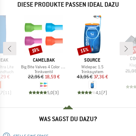
DIESE PRODUKTE PASSEN IDEAL DAZU
15%
15
Rabatt
Rabatt
Raba
19%
MA
CO
MARKE
MARKE
PEAK
CAMELBAK
SOURCE
Arti
Kla
Artikel
Artikel
ltra Lite
Big Bite Valves 4 Color Pack
Widepac 1.5
21,9
pe
Produktgruppe
Produktgruppe
andtuch
Trinkventil
Trinksystem
eis
duzierter Preis
Preis
reduzierter Preis
Preis
reduzierter Preis
,29 €
22,95 €
18,59 €
43,95 €
37,36 €
,7
(
11
)
5,0
(
3
)
4,1
(
7
)
WAS SAGST DU DAZU?