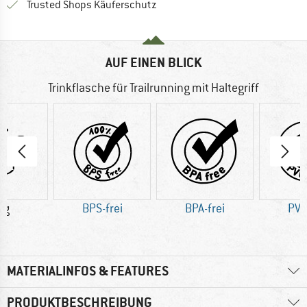
Finde alle Infos hier!
Trusted Shops Käuferschutz
AUF EINEN BLICK
Trinkflasche für Trailrunning mit Haltegriff
 g
BPS-frei
BPA-frei
PVC
MATERIALINFOS & FEATURES
PRODUKTBESCHREIBUNG