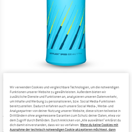
Detailansichten
Wir verwenden Cookies und vergleichbare Technologien, um die notwendigen
Funktionen unserer Website zu gewährleisten. Außerdem bieten wir
zusätzliche Dienste und Funktionen an, analysieren unseren Datenverkehr,
um Inhalte und Werbung zu personalisieren, bzw. Social Media-Funktionen
bereitzustellen. Dadurch erfahren auch unsere Social Media-, Werbe- und
Analysepartner von deiner Nutzung unserer Website; diese sitzen teilweise in
Ursprünglicher Preis :
Preis:
29,95
€
Drittländern ohne angemessene Garantien zum Schutz deiner Daten, etwa vor
dem Zugriff durch Behörden. Durch Anklicken von „Alle auswählen“ erklärst du
25,46
€
inkl. MwSt.
dich damit einverstanden, dass wir so verfahren.
Wenn du keine Cookies mit
Informationen zu den Versandkosten. Öffnet sich in ei
zzgl. Versandkosten
Ausnahme der technisch notwendigen Cookie akzeptieren möchtest, dann