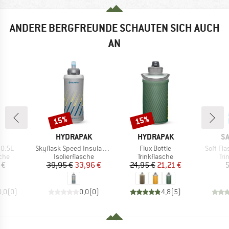
ANDERE BERGFREUNDE SCHAUTEN SICH AUCH
AN
15%
15%
Rabatt
Rabatt
RKE
MARKE
MARKE
M
HYDRAPAK
HYDRAPAK
S
Artikel
Artikel
Artikel
 0.5L
Skyflask Speed Insulated V2
Flux Bottle
Soft Fla
gruppe
Produktgruppe
Produktgruppe
Pr
sche
Isolierflasche
Trinkflasche
Tri
eis
Preis
reduzierter Preis
Preis
reduzierter Preis
 €
39,95 €
33,96 €
24,95 €
21,21 €
5
0,0
(
0
)
0,0
(
0
)
4,8
(
5
)