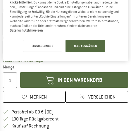
klicke bitte hier
. Du kannst deine Cookie Einstellungen aber auch jederzeit in
den „Einstellungen“ anpassen und einzelne Kategorien auswählen. Deine
Farbe:
Malibu Blue
Einwilligung ist freiwillig, für die Nutzung dieser Website nicht notwendig und
kann jederzeit unter „Cookie Einstellungen“ im unteren Bereich unserer
Webseite widerrufen oder erstmals vergeben werden. Weitere Informationen,
auch zu Risiken der Drittlandstransfers, findest du in unseren
Datenschutzhinweisen
.
15%
Größe:
350 ml
EINSTELLUNGEN
ALLE AUSWÄHLEN
350 ml
500 ml
Der Link öffnet sich in einer Infobox und beinhaltet
Lieferzeit: 2-4 Werktage
Menge:
IN DEN WARENKORB
MERKEN
VERGLEICHEN
Finde mehr Informationen zu den Versan
Portofrei ab 69 € (DE)
Gehe hier zu den Rückgabe-Richtlinie
100 Tage Rückgaberecht
Finde die Zahlungs-Infos hier! Öffnet sich 
Kauf auf Rechnung