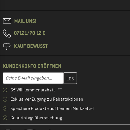
MAIL UNS!
07121/70 12 0
KAUF BEWUSST
KUNDENKONTO ERÖFFNEN
Gib hier deine E-Mail-Adresse ein und erstelle im nächsten Schri
E-Mail-Adresse
5€ Willkommensrabatt **
Exklusiver Zugang zu Rabattaktionen
Speichere Produkte auf Deinem Merkzettel
Geburtstagsüberraschung