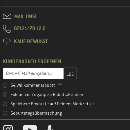
MAIL UNS!
07121/70 12 0
KAUF BEWUSST
KUNDENKONTO ERÖFFNEN
Gib hier deine E-Mail-Adresse ein und erstelle im nächsten Schri
E-Mail-Adresse
5€ Willkommensrabatt **
Exklusiver Zugang zu Rabattaktionen
Speichere Produkte auf Deinem Merkzettel
Geburtstagsüberraschung