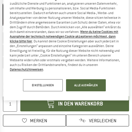
Farbe:
Marone / Chestnut
zusätzliche Dienste und Funktionen an, analysieren unseren Datenverkehr,
um Inhalte und Werbung zu personalisieren, bzw. Social Media-Funktionen
bereitzustellen. Dadurch erfahren auch unsere Social Media-, Werbe- und
Analysepartner von deiner Nutzung unserer Website; diese sitzen teilweise in
20%
Drittländern ohne angemessene Garantien zum Schutz deiner Daten, etwa vor
dem Zugriff durch Behörden. Durch Anklicken von „Alle auswählen“ erklärst du
Größe wählen:
dich damit einverstanden, dass wir so verfahren.
Wenn du keine Cookies mit
Ausnahme der technisch notwendigen Cookie akzeptieren möchtest, dann
EU
39,5
EU
40
EU
40,5
EU
41,5
klicke bitte hier
. Du kannst deine Cookie Einstellungen aber auch jederzeit in
den „Einstellungen“ anpassen und einzelne Kategorien auswählen. Deine
EU
42
EU
42,5
EU
43
EU
44
EU
44,5
EU
45
Einwilligung ist freiwillig, für die Nutzung dieser Website nicht notwendig und
kann jederzeit unter „Cookie Einstellungen“ im unteren Bereich unserer
Webseite widerrufen oder erstmals vergeben werden. Weitere Informationen,
EU
46
EU
46,5
EU
47
EU
48
EU
48,5
auch zu Risiken der Drittlandstransfers, findest du in unseren
Datenschutzhinweisen
.
Größentabelle
Der Link öffnet sich in einer Infobox und beinhaltet
Lieferzeit: 2-4 Werktage
EINSTELLUNGEN
ALLE AUSWÄHLEN
Menge:
IN DEN WARENKORB
MERKEN
VERGLEICHEN