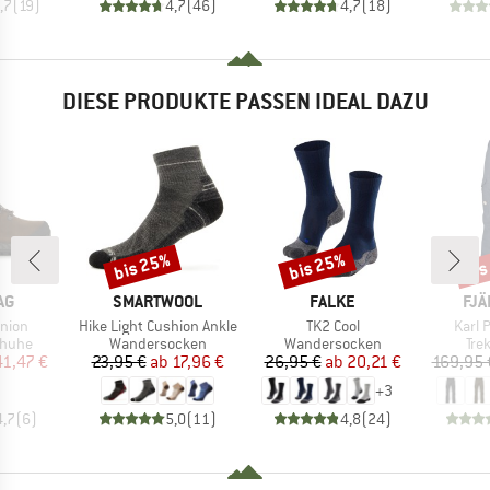
,7
(
19
)
4,7
(
46
)
4,7
(
18
)
DIESE PRODUKTE PASSEN IDEAL DAZU
bis 25%
bis 25%
bis
Rabatt
Rabatt
Raba
E
MARKE
MARKE
MA
AG
SMARTWOOL
FALKE
FJÄ
Artikel
Artikel
Artike
union
Hike Light Cushion Ankle
TK2 Cool
Karl 
ruppe
Produktgruppe
Produktgruppe
Pro
huhe
Wandersocken
Wandersocken
Tre
eis
duzierter Preis
Preis
reduzierter Preis
Preis
reduzierter Preis
41,47 €
23,95 €
ab
17,96 €
26,95 €
ab
20,21 €
169,95 
+
3
4,7
(
6
)
5,0
(
11
)
4,8
(
24
)