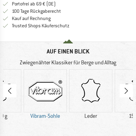
Finde mehr Informationen zu den Versan
Portofrei ab 69 € (DE)
Gehe hier zu den Rückgabe-Richtlinie
100 Tage Rückgaberecht
Finde die Zahlungs-Infos hier! Öffnet sich 
Kauf auf Rechnung
Finde alle Infos hier!
Trusted Shops Käuferschutz
AUF EINEN BLICK
Zwiegenähter Klassiker für Berge und Alltag
0 g
Vibram-Sohle
Leder
15