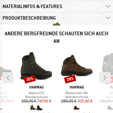
MATERIALINFOS & FEATURES
PRODUKTBESCHREIBUNG
ANDERE BERGFREUNDE SCHAUTEN SICH AUCH
AN
bis
20%
29%
Rabatt
Rabatt
Raba
KE
MARKE
MARKE
M
A
HANWAG
HANWAG
H
Artikel
Artikel
Art
vo LL
Alaska GTX
Waxenstein Bio
Ta
ruppe
Produktgruppe
Produktgruppe
Prod
huhe
Wanderschuhe
Wanderschuhe
Wan
eis
duzierter Preis
Preis
reduzierter Preis
Preis
reduzierter Preis
231,96 €
359,95 €
287,96 €
289,95 €
205,86 €
339,95 