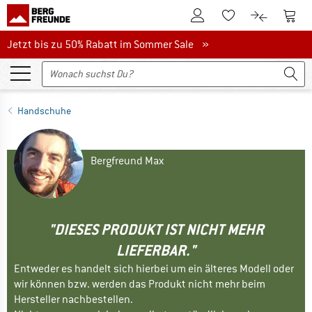
Zum Kundenkonto
Zum 
Zum Merkzettel.
Zum Produk
Jetzt bis zu 50% Rabatt im Sommer Sale
Jetzt bis zu 50% Rabatt im Sommer Sale »
Handschuhe
Bergfreund Max
"DIESES PRODUKT IST NICHT MEHR
LIEFERBAR."
Entweder es handelt sich hierbei um ein älteres Modell oder
wir können bzw. werden das Produkt nicht mehr beim
Hersteller nachbestellen.