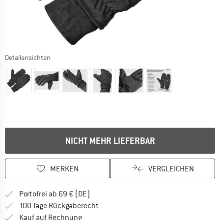
Detailansichten
NICHT MEHR LIEFERBAR
MERKEN
VERGLEICHEN
Finde mehr Informationen zu den Versan
Portofrei ab 69 € (DE)
Gehe hier zu den Rückgabe-Richtlinie
100 Tage Rückgaberecht
Finde die Zahlungs-Infos hier! Öffnet sich 
Kauf auf Rechnung