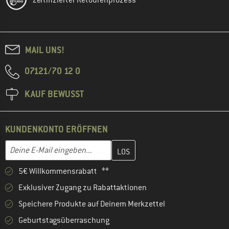
Zertifizierter Retourenprozess
MAIL UNS!
07121/70 12 0
KAUF BEWUSST
KUNDENKONTO ERÖFFNEN
Gib hier deine E-Mail-Adresse ein und erstelle im nächsten Schri
E-Mail-Adresse
5€ Willkommensrabatt **
Exklusiver Zugang zu Rabattaktionen
Speichere Produkte auf Deinem Merkzettel
Geburtstagsüberraschung