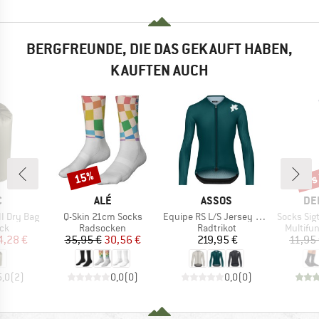
BERGFREUNDE, DIE DAS GEKAUFT HABEN,
KAUFTEN AUCH
bis
15%
Rabatt
Raba
KE
MARKE
MARKE
MA
C
ALÉ
ASSOS
DE
Artikel
Artikel
Artikel
I Dry Bag
Q-Skin 21cm Socks
Equipe RS L/S Jersey S11
Socks Sigtu
tgruppe
Produktgruppe
Produktgruppe
Produkt
ck
Radsocken
Radtrikot
Multifu
eis
duzierter Preis
Preis
reduzierter Preis
Preis
4,28 €
35,95 €
30,56 €
219,95 €
11,95
5,0
(
2
)
0,0
(
0
)
0,0
(
0
)