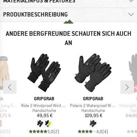
MATERIALINFOS & FEATURES
PRODUKTBESCHREIBUNG
ANDERE BERGFREUNDE SCHAUTEN SICH AUCH
AN
47
Raba
E
MARKE
MARKE
RA
GRIPGRAB
GRIPGRAB
Artikel
Artikel
Artikel
 5 Finger
Ride 2 Windproof Winter Gloves
Polaris 2 Waterproof Winter Gloves
VittangiSt. S
gruppe
Produktgruppe
Produktgruppe
Pro
uhe
Handschuhe
Handschuhe
Ha
eis
duzierter Preis
Preis
Preis
8,71 €
49,95 €
109,95 €
64,95
0,0
(
0
)
5,0
(
2
)
4,0
(
4
)