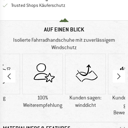
Finde alle Infos hier!
Trusted Shops Käuferschutz
AUF EINEN BLICK
Isolierte Fahrradhandschuhe mit zuverlässigem
Windschutz
0 g
100%
Kunden sagen:
Kunden
Weiterempfehlung
winddicht
g
Bewegl