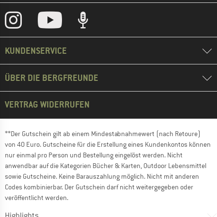
KUNDENSERVICE
ÜBER DIE BERGFREUNDE
VERTRAG WIDERRUFEN
**Der Gutschein gilt ab einem Mindestabnahmewert (nach Retoure)
von 40 Euro. Gutscheine für die Erstellung eines Kundenkontos können
nur einmal pro Person und Bestellung eingelöst werden. Nicht
anwendbar auf die Kategorien Bücher & Karten, Outdoor Lebensmittel
sowie Gutscheine. Keine Barauszahlung möglich. Nicht mit anderen
Codes kombinierbar. Der Gutschein darf nicht weitergegeben oder
veröffentlicht werden.
Highlights