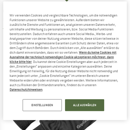
GRIPGRAB
-
Windster 2 Windproof Winter
Wir verwenden Cookies und vergleichbare Technologien, um die notwendigen
Gloves - Handschuhe
Funktionen unserer Website zu gewährleisten. Außerdem bieten wir
zusätzliche Dienste und Funktionen an, analysieren unseren Datenverkehr,
5,0
(1)
um Inhalte und Werbung zu personalisieren, bzw. Social Media-Funktionen
bereitzustellen. Dadurch erfahren auch unsere Social Media-, Werbe- und
Analysepartner von deiner Nutzung unserer Website; diese sitzen teilweise in
Drittländern ohne angemessene Garantien zum Schutz deiner Daten, etwa vor
dem Zugriff durch Behörden. Durch Anklicken von „Alle auswählen“ erklärst du
dich damit einverstanden, dass wir so verfahren.
Wenn du keine Cookies mit
Ausnahme der technisch notwendigen Cookie akzeptieren möchtest, dann
klicke bitte hier
. Du kannst deine Cookie Einstellungen aber auch jederzeit in
den „Einstellungen“ anpassen und einzelne Kategorien auswählen. Deine
Einwilligung ist freiwillig, für die Nutzung dieser Website nicht notwendig und
kann jederzeit unter „Cookie Einstellungen“ im unteren Bereich unserer
Webseite widerrufen oder erstmals vergeben werden. Weitere Informationen,
auch zu Risiken der Drittlandstransfers, findest du in unseren
Datenschutzhinweisen
.
EINSTELLUNGEN
ALLE AUSWÄHLEN