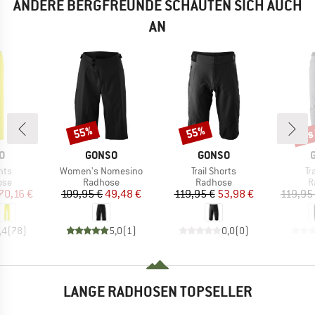
ANDERE BERGFREUNDE SCHAUTEN SICH AUCH
AN
bis
55%
55%
Rabatt
Rabatt
Raba
E
MARKE
MARKE
O
GONSO
GONSO
Artikel
Artikel
Ar
nts
Women's Nomesino
Trail Shorts
Tr
gruppe
Produktgruppe
Produktgruppe
P
ose
Radhose
Radhose
R
eis
duzierter Preis
Preis
reduzierter Preis
Preis
reduzierter Preis
70,16 €
109,95 €
49,48 €
119,95 €
53,98 €
119,95
,4
(
78
)
5,0
(
1
)
0,0
(
0
)
LANGE RADHOSEN TOPSELLER