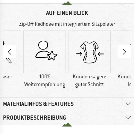
AUF EINEN BLICK
Zip-Off Radhose mit integriertem Sitzpolster
faser
100%
Kunden sagen:
Kunden
Weiterempfehlung
guter Schnitt
le
MATERIALINFOS & FEATURES
PRODUKTBESCHREIBUNG