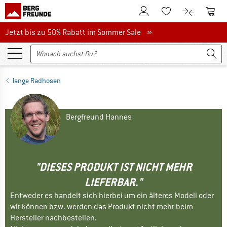
Zum Kundenkonto
Zum 
Zum Merkzettel.
Zum Produk
Jetzt bis zu 50% Rabatt im Sommer Sale
Jetzt bis zu 50% Rabatt im Sommer Sale »
lange Radhosen
Bergfreund Hannes
"DIESES PRODUKT IST NICHT MEHR
LIEFERBAR."
Entweder es handelt sich hierbei um ein älteres Modell oder
wir können bzw. werden das Produkt nicht mehr beim
Hersteller nachbestellen.