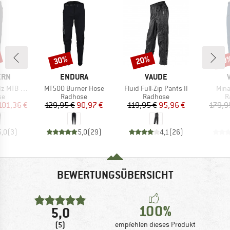
30%
20%
50
Rabatt
Rabatt
Raba
MARKE
MARKE
ERN
ENDURA
VAUDE
Artikel
Artikel
Artik
TB Pants
MT500 Burner Hose
Fluid Full-Zip Pants II
Mina
tgruppe
Produktgruppe
Produktgruppe
P
se
Radhose
Radhose
R
eis
duzierter Preis
Preis
reduzierter Preis
Preis
reduzierter Preis
101,36 €
129,95 €
90,97 €
119,95 €
95,96 €
179,9
5,0
(
3
)
5,0
(
29
)
4,1
(
26
)
BEWERTUNGSÜBERSICHT
100%
5,0
(5)
empfehlen dieses Produkt