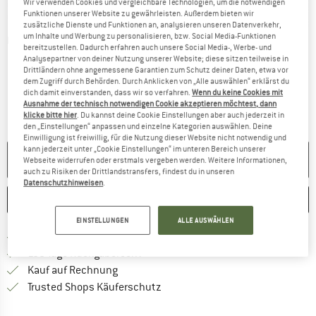
Wir verwenden Cookies und vergleichbare Technologien, um die notwendigen
Funktionen unserer Website zu gewährleisten. Außerdem bieten wir
zusätzliche Dienste und Funktionen an, analysieren unseren Datenverkehr,
um Inhalte und Werbung zu personalisieren, bzw. Social Media-Funktionen
Detailansichten
bereitzustellen. Dadurch erfahren auch unsere Social Media-, Werbe- und
Analysepartner von deiner Nutzung unserer Website; diese sitzen teilweise in
Drittländern ohne angemessene Garantien zum Schutz deiner Daten, etwa vor
dem Zugriff durch Behörden. Durch Anklicken von „Alle auswählen“ erklärst du
dich damit einverstanden, dass wir so verfahren.
Wenn du keine Cookies mit
Ausnahme der technisch notwendigen Cookie akzeptieren möchtest, dann
klicke bitte hier
. Du kannst deine Cookie Einstellungen aber auch jederzeit in
den „Einstellungen“ anpassen und einzelne Kategorien auswählen. Deine
Einwilligung ist freiwillig, für die Nutzung dieser Website nicht notwendig und
kann jederzeit unter „Cookie Einstellungen“ im unteren Bereich unserer
NICHT MEHR LIEFERBAR
Webseite widerrufen oder erstmals vergeben werden. Weitere Informationen,
auch zu Risiken der Drittlandstransfers, findest du in unseren
Datenschutzhinweisen
.
MERKEN
VERGLEICHEN
EINSTELLUNGEN
ALLE AUSWÄHLEN
Finde mehr Informationen zu den Versan
Portofrei ab 69 € (DE)
Gehe hier zu den Rückgabe-Richtlinie
100 Tage Rückgaberecht
Finde die Zahlungs-Infos hier! Öffnet sich 
Kauf auf Rechnung
Finde alle Infos hier!
Trusted Shops Käuferschutz