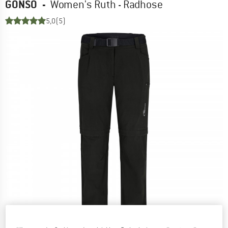
GONSO
-
Women's Ruth - Radhose
5,0
(5)