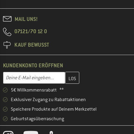
MAIL UNS!
07121/70 12 0
KAUF BEWUSST
KUNDENKONTO ERÖFFNEN
Gib hier deine E-Mail-Adresse ein und erstelle im nächsten Schri
E-Mail-Adresse
5€ Willkommensrabatt **
Exklusiver Zugang zu Rabattaktionen
Speichere Produkte auf Deinem Merkzettel
Geburtstagsüberraschung