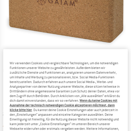
Wir verwenden Cookies und vergleichbare Technologien, um die notwendigen
Funktionen unserer Website zu gewährleisten. Außerdem bieten wir
Detailansichten
zusätzliche Dienste und Funktionen an, analysieren unseren Datenverkehr,
um Inhalte und Werbung zu personalisieren, bzw. Social Media-Funktionen
bereitzustellen. Dadurch erfahren auch unsere Social Media-, Werbe- und
Analysepartner von deiner Nutzung unserer Website; diese sitzen teilweise in
Drittländern ohne angemessene Garantien zum Schutz deiner Daten, etwa vor
dem Zugriff durch Behörden. Durch Anklicken von „Alle auswählen“ erklärst du
dich damit einverstanden, dass wir so verfahren.
Wenn du keine Cookies mit
Ausnahme der technisch notwendigen Cookie akzeptieren möchtest, dann
Preis:
24,95
€
inkl. MwSt.
klicke bitte hier
. Du kannst deine Cookie Einstellungen aber auch jederzeit in
Informationen zu den Versandkosten. Öffnet sich in ei
zzgl. Versandkosten
den „Einstellungen“ anpassen und einzelne Kategorien auswählen. Deine
Einwilligung ist freiwillig, für die Nutzung dieser Website nicht notwendig und
kann jederzeit unter „Cookie Einstellungen“ im unteren Bereich unserer
Der Link öffnet sich in einer Infobox und 
Artikel zur Zeit leider ausverkauft
Webseite widerrufen oder erstmals vergeben werden. Weitere Informationen,