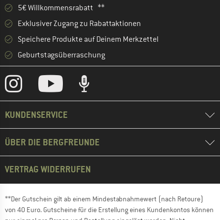
5€ Willkommensrabatt **
Exklusiver Zugang zu Rabattaktionen
Speichere Produkte auf Deinem Merkzettel
Geburtstagsüberraschung
KUNDENSERVICE
ÜBER DIE BERGFREUNDE
VERTRAG WIDERRUFEN
**Der Gutschein gilt ab einem Mindestabnahmewert (nach Retoure)
von 40 Euro. Gutscheine für die Erstellung eines Kundenkontos können