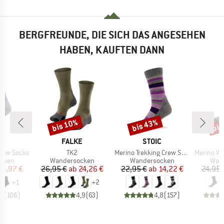
BERGFREUNDE, DIE SICH DAS ANGESEHEN
HABEN, KAUFTEN DANN
bis 10%
bis 43%
bis
Rabatt
Rabatt
Raba
KE
MARKE
MARKE
C
FALKE
STOIC
Artikel
Artikel
Artikel
Crew Socks
TK2
Merino Trekking Crew Socks Stripes
Merino Wool C
ruppe
Produktgruppe
Produktgruppe
Prod
cken
Wandersocken
Wandersocken
Wan
eis
duzierter Preis
Preis
reduzierter Preis
Preis
reduzierter Preis
14,97 €
26,95 €
ab
24,26 €
22,95 €
ab
14,22 €
24,95 
+
1
+
2
,5
(
106
)
4,9
(
63
)
4,8
(
157
)