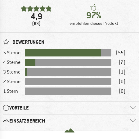
97%
4,9
(63)
empfehlen dieses Produkt
BEWERTUNGEN
5 Sterne
(55)
4 Sterne
(7)
3 Sterne
(1)
2 Sterne
(0)
1 Stern
(0)
VORTEILE
EINSATZBEREICH