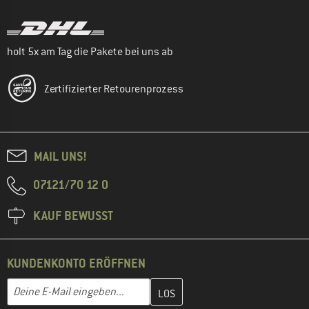
holt 5x am Tag die Pakete bei uns ab
Zertifizierter Retourenprozess
MAIL UNS!
07121/70 12 0
KAUF BEWUSST
KUNDENKONTO ERÖFFNEN
Gib hier deine E-Mail-Adresse ein und erstelle im nächsten Schri
E-Mail-Adresse