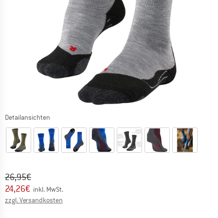
Detailansichten
Ursprünglicher Preis :
Preis:
26,95
€
24,26
€
inkl. MwSt.
Informationen zu den Versandkosten. Öffnet sich in ei
zzgl. Versandkosten