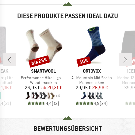
DIESE PRODUKTE PASSEN IDEAL DAZU
bis 25%
10%
20
Rabatt
Rabatt
Raba
MARKE
MARKE
MA
PEAK
SMARTWOOL
ORTOVOX
ICE
Artikel
Artikel
Artikel
erry Lite
Performance Hike Light Cushion Crew
All Mountain Mid Socks
Merino 125 Cool-L
pe
Produktgruppe
Produktgruppe
Produk
andtuch
Wandersocken
Merinosocken
Merino
eis
duzierter Preis
Preis
reduzierter Preis
Preis
reduzierter Preis
4,16 €
26,95 €
ab
20,21 €
29,95 €
26,96 €
39,9
+
4
,4
(
21
)
4,4
(
12
)
4,9
(
24
)
BEWERTUNGSÜBERSICHT