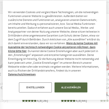
PRODUKTBESCHREIBUNG
Wir verwenden Cookies und vergleichbare Technologien, um die notwendigen
Funktionen unserer Website zu gewährleisten. Außerdem bieten wir
zusätzliche Dienste und Funktionen an, analysieren unseren Datenverkehr,
ANDERE BERGFREUNDE SCHAUTEN SICH AUCH
um Inhalte und Werbung zu personalisieren, bzw. Social Media-Funktionen
bereitzustellen. Dadurch erfahren auch unsere Social Media-, Werbe- und
AN
Analysepartner von deiner Nutzung unserer Website; diese sitzen teilweise in
Drittländern ohne angemessene Garantien zum Schutz deiner Daten, etwa vor
dem Zugriff durch Behörden. Durch Anklicken von „Alle auswählen“ erklärst du
dich damit einverstanden, dass wir so verfahren.
Wenn du keine Cookies mit
Ausnahme der technisch notwendigen Cookie akzeptieren möchtest, dann
klicke bitte hier
. Du kannst deine Cookie Einstellungen aber auch jederzeit in
den „Einstellungen“ anpassen und einzelne Kategorien auswählen. Deine
Einwilligung ist freiwillig, für die Nutzung dieser Website nicht notwendig und
kann jederzeit unter „Cookie Einstellungen“ im unteren Bereich unserer
bis
Raba
Webseite widerrufen oder erstmals vergeben werden. Weitere Informationen,
auch zu Risiken der Drittlandstransfers, findest du in unseren
E
MARKE
MARKE
E
FALKE
FALKE
Datenschutzhinweisen
.
el
Artikel
Artikel
Ar
TK1
TK2 Wool
T
ruppe
Produktgruppe
Produktgruppe
Prod
cken
Wandersocken
Wandersocken
Wan
eis
Preis
Preis
 €
26,95 €
29,95 €
26,95 
EINSTELLUNGEN
ALLE AUSWÄHLEN
+
1
5,0
(
2
)
4,8
(
36
)
4,8
(
44
)