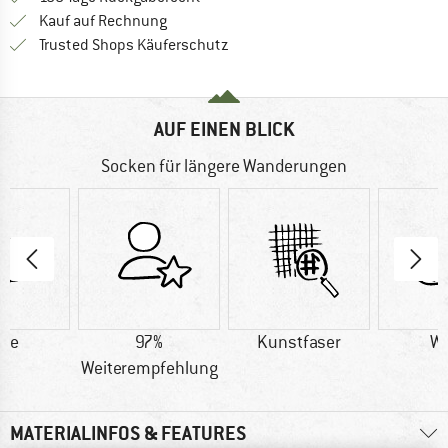
Finde die Zahlungs-Infos hier! Öffnet sich 
Kauf auf Rechnung
Finde alle Infos hier!
Trusted Shops Käuferschutz
AUF EINEN BLICK
Socken für längere Wanderungen
lle
97%
Kunstfaser
Wo
Weiterempfehlung
MATERIALINFOS & FEATURES