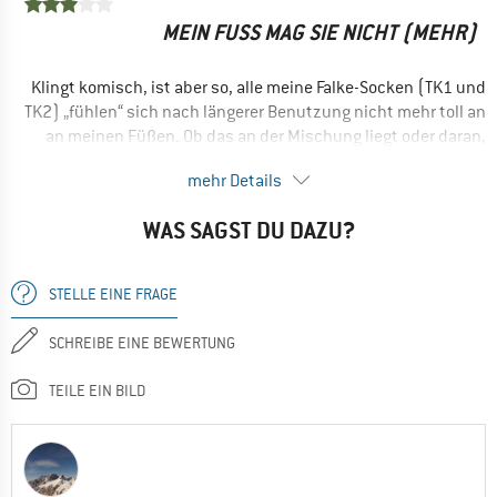
Optisch ansprechend
MEIN FUSS MAG SIE NICHT (MEHR)
Ja, ich würde das Produkt einem Freund empfehlen
Klingt komisch, ist aber so, alle meine Falke-Socken (TK1 und
TK2) „fühlen“ sich nach längerer Benutzung nicht mehr toll an
an meinen Füßen. Ob das an der Mischung liegt oder daran,
dass sie einfach altern, kann ich leider nicht sagen.
mehr Details
VORTEILE
Sitzen gut
WAS SAGST DU DAZU?
Robust
Schnelltrocknend
STELLE EINE FRAGE
EINSATZBEREICH
SCHREIBE EINE BEWERTUNG
Wandern
TEILE EIN BILD
Winterwandern
Freizeit
Trekking