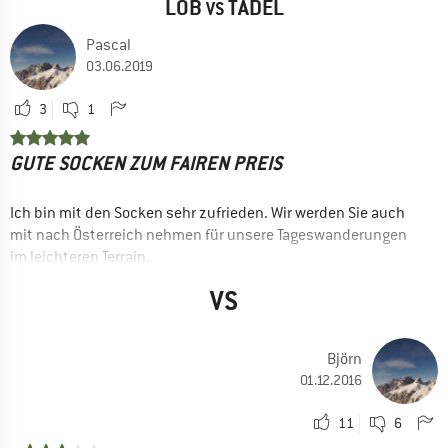
LOB
TADEL
VS
Pascal
03.06.2019
3
1
GUTE SOCKEN ZUM FAIREN PREIS
Ich bin mit den Socken sehr zufrieden. Wir werden Sie auch
mit nach Österreich nehmen für unsere Tageswanderungen
im leichteren Terrain.
VORTEILE
VS
Gute Klimaregulation
Robust
Björn
Bequem
01.12.2016
Sitzen gut
11
6
Preis / Leistung