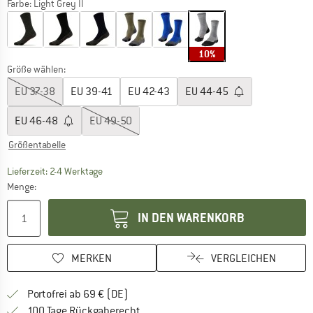
Farbe:
Light Grey II
10%
Größe wählen:
EU
37-38
EU
39-41
EU
42-43
EU
44-45
EU
46-48
EU
49-50
Größentabelle
Der Link öffnet sich in einer Infobox und beinhaltet
Lieferzeit: 2-4 Werktage
Menge:
IN DEN WARENKORB
MERKEN
VERGLEICHEN
Finde mehr Informationen zu den Versan
Portofrei ab 69 € (DE)
Gehe hier zu den Rückgabe-Richtlinie
100 Tage Rückgaberecht