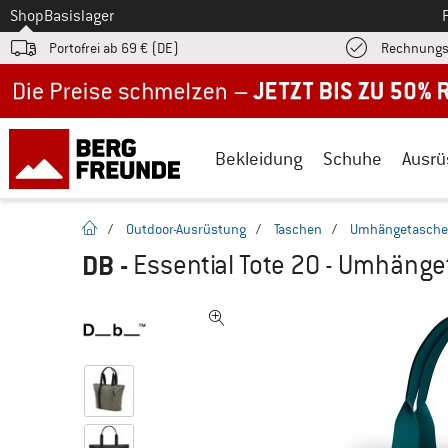
Zum
Shop
Basislager
Portofrei ab 69 € (DE)
Rechnungs
Jetzt bis zu 50% Rabatt im Sommer Sale
Bekleidung
Schuhe
Ausrü
Startseite
/
Outdoor-Ausrüstung
/
Taschen
/
Umhängetasch
DB
-
Essential Tote 20 - Umhäng