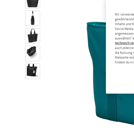
Wir verwende
gewährleiste
Inhalte und 
Social Media-
angemessene 
auswählen“ e
technisch no
auch jederzei
die Nutzung 
Webseite wid
findest du i