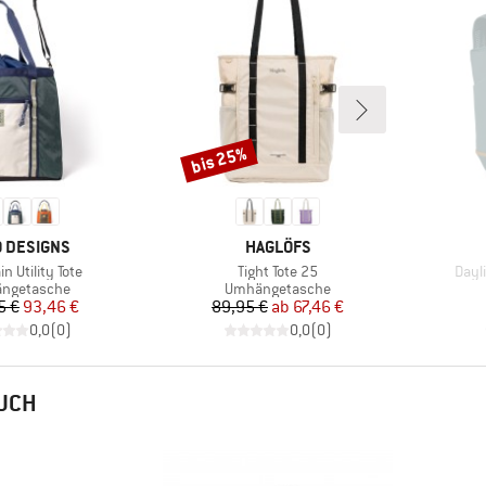
bis 25%
Rabatt
KE
MARKE
 DESIGNS
HAGLÖFS
Artikel
Artik
n Utility Tote
Tight Tote 25
Dayl
uktgruppe
Produktgruppe
ngetasche
Umhängetasche
Preis
reduzierter Preis
Preis
reduzierter Preis
5 €
93,46 €
89,95 €
ab
67,46 €
0,0
(
0
)
0,0
(
0
)
AUCH