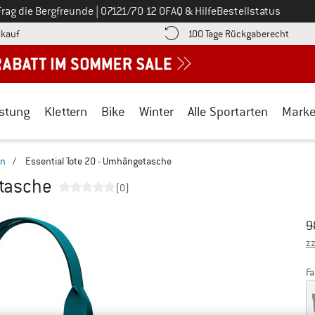
Ruf uns an unter
Frag die Bergfreunde
|
07121/70 12 0
FAQ & Hilfe
Bestellstatus
Finde die Zahlungs-Infos hier! Öffnet sich in einer Infobox
Gehe h
kauf
100 Tage Rückgaberecht
stung
Klettern
Bike
Winter
Alle Sportarten
Mark
en
/
Essential Tote 20 - Umhängetasche
etasche
(0)
Ur
Pr
9
zz
Fa