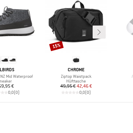
15%
Rabatt
ARKE
MARKE
LBIRDS
CHROME
Artikel
A
NZ Mid Waterproof
Ziptop Waistpack
roduktgruppe
Produktgruppe
neaker
Hüfttasche
Preis
Preis
reduzierter Preis
59,95 €
49,95 €
42,46 €
0,0
(
0
)
0,0
(
0
)