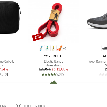
10%
Rabatt
+
1
RKE
MARKE
M
YY VERTICAL
AL
Artikel
Artikel
ing Cube L
Elastic Bands
Wool Runner 
tgruppe
Produktgruppe
P
ck
Fitnessband
S
eis
duzierter Preis
Preis
reduzierter Preis
7,61 €
12,95 €
ab
11,66 €
1
0,0
(
0
)
5,0
(
5
)
TUNG
TEILE EIN BILD