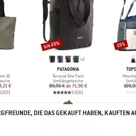
bis 20%
15%
Rabatt
Rabatt
+
2
RKE
MARKE
MAR
PATAGONIA
TOPO
Artikel
Artikel
ote 16
Terravia Tote Pack
Mountai
uppe
Produktgruppe
Prod
asche
Umhängetasche
Umhä
eis
duzierter Preis
Preis
reduzierter Preis
4,21 €
89,95 €
ab
71,96 €
109,9
0,0
(
0
)
5,0
(
6
)
GFREUNDE, DIE DAS GEKAUFT HABEN, KAUFTEN 