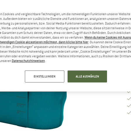
G
n Cookies und vergleichbare Technologien, um die notwendigen Funktionen unserer Website
n. Außerdem bieten wir zusätzliche Dienste und Funktionen an, analysieren unseren Datenv
Werbung zu personalisieren, bzw. Social Media-Funktionen bereitzustellen. Dadurch erfahren
, Werbe- und Analysepartner von deiner Nutzung unserer Website; diese sitzen teilweise in D
Li
Garantien zum Schutz deiner Daten, etwa vor dem Zugriff durch Behörden. Durch Anklicken 
rklärst du dich damit einverstanden, dass wir so verfahren.
Wenn du keine Cookies mit Ausn
Nu
twendigen Cookie akzeptieren möchtest, dann klicke bitte hier
. Du kannst deine Cookie Eins
M
t in den „Einstellungen“ anpassen und einzelne Kategorien auswählen. Deine Einwilligung ist f
dieser Website nicht notwendig und kann jederzeit unter „Cookie Einstellungen“ im unteren B
errufen oder erstmals vergeben werden. Weitere Informationen, auch zu Risiken der Drittlan
n unseren
Datenschutzhinweisen
.
EINSTELLUNGEN
ALLE AUSWÄHLEN