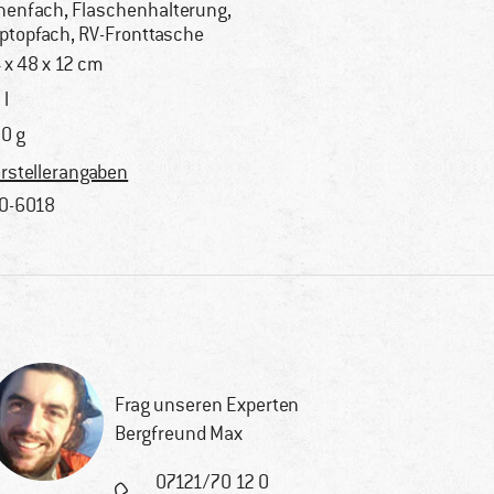
nenfach, Flaschenhalterung,
ptopfach, RV-Fronttasche
 x 48 x 12 cm
 l
0 g
rstellerangaben
0-6018
Frag unseren Experten
Bergfreund Max
07121/70 12 0