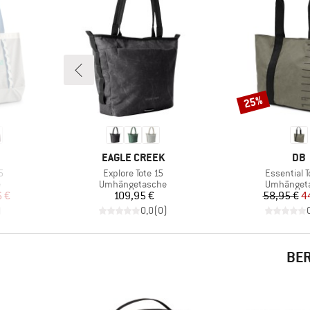
25%
Rabatt
MARKE
MA
EAGLE CREEK
DB
Artikel
Artikel
5
Explore Tote 15
Essential T
Produktgruppe
Produktgr
e
Umhängetasche
Umhänget
rter Preis
Preis
Pr
re
6 €
109,95 €
58,95 €
4
)
0,0
(
0
)
BER