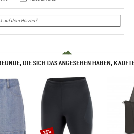
EUNDE, DIE SICH DAS ANGESEHEN HABEN, KAUFT
25%
Rabatt