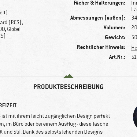
Fächer & Halterungen:
In
La
elt)
Abmessungen (außen):
34
ard (RCS),
Volumen:
20
0, Global
RS)
Gewicht:
50
Rechtlicher Hinweis:
He
Art.Nr.:
51
PRODUKTBESCHREIBUNG
REIZEIT
 ist mit ihrem leicht zugänglichen Design perfekt
n, im Büro oder bei einem Ausflug - diese Tasche
tät und Stil. Dank des selbststehenden Designs