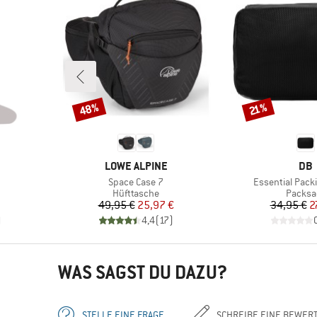
48%
Rabatt
Rabatt
21%
MARKE
MA
LOWE ALPINE
DB
Artikel
Artikel
Space Case 7
Essential Pack
pe
Produktgruppe
Produk
Hüfttasche
Packsa
rter Preis
Preis
reduzierter Preis
Pr
re
49,95 €
25,97 €
34,95 €
2
)
4,4
(
17
)
WAS SAGST DU DAZU?
STELLE EINE FRAGE
SCHREIBE EINE BEWER