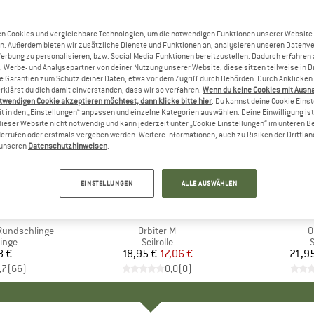
n Cookies und vergleichbare Technologien, um die notwendigen Funktionen unserer Website
n. Außerdem bieten wir zusätzliche Dienste und Funktionen an, analysieren unseren Datenv
Werbung zu personalisieren, bzw. Social Media-Funktionen bereitzustellen. Dadurch erfahren
, Werbe- und Analysepartner von deiner Nutzung unserer Website; diese sitzen teilweise in D
Garantien zum Schutz deiner Daten, etwa vor dem Zugriff durch Behörden. Durch Anklicken 
rklärst du dich damit einverstanden, dass wir so verfahren.
Wenn du keine Cookies mit Ausn
twendigen Cookie akzeptieren möchtest, dann klicke bitte hier
. Du kannst deine Cookie Eins
t in den „Einstellungen“ anpassen und einzelne Kategorien auswählen. Deine Einwilligung ist f
dieser Website nicht notwendig und kann jederzeit unter „Cookie Einstellungen“ im unteren B
errufen oder erstmals vergeben werden. Weitere Informationen, auch zu Risiken der Drittlan
n unseren
Datenschutzhinweisen
.
10%
10%
Rabatt
Rabatt
EINSTELLUNGEN
ALLE AUSWÄHLEN
+
4
KE
MARKE
SKYLOTEC
M
SK
undschlinge
Artikel
Orbiter M
A
O
ruppe
inge
Produktgruppe
Seilrolle
S
8 €
eis
18,95 €
Preis
reduzierter Preis
17,06 €
21,9
,7
(
66
)
0,0
(
0
)