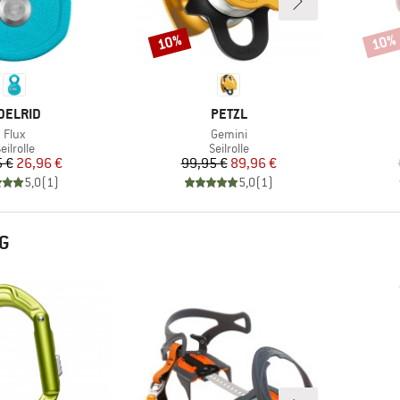
10%
10%
Rabatt
Rabat
ARKE
MARKE
DELRID
PETZL
Artikel
Artikel
Flux
Gemini
roduktgruppe
Produktgruppe
eilrolle
Seilrolle
Preis
reduzierter Preis
Preis
reduzierter Preis
 €
26,96 €
99,95 €
89,96 €
5,0
(
1
)
5,0
(
1
)
G