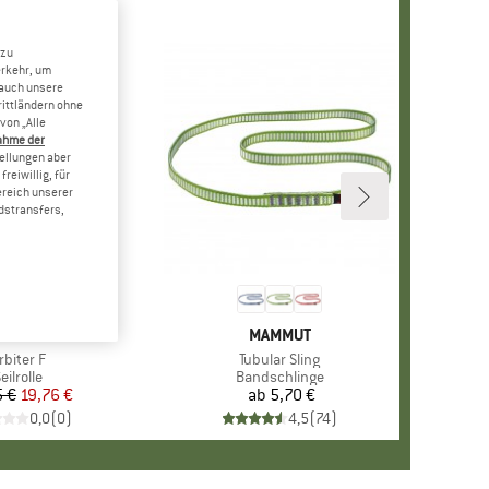
 zu
erkehr, um
 auch unsere
rittländern ohne
von „Alle
ahme der
tellungen aber
reiwillig, für
ereich unserer
dstransfers,
ARKE
YLOTEC
MARKE
MAMMUT
rtikel
rbiter F
Artikel
Tubular Sling
Produktgruppe
eilrolle
Produktgruppe
Bandschlinge
5 €
Preis
reduzierter Preis
19,76 €
ab
5,70 €
Preis
0,0
(
0
)
4,5
(
74
)