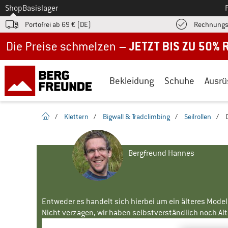
Zum
Shop
Basislager
Portofrei ab 69 € (DE)
Rechnungs
Jetzt bis zu 50% Rabatt im Sommer Sale
Bekleidung
Schuhe
Ausrü
Startseite
/
Klettern
/
Bigwall & Tradclimbing
/
Seilrollen
/
Bergfreund Hannes
Entweder es handelt sich hierbei um ein älteres Mode
Nicht verzagen, wir haben selbstverständlich noch Alte