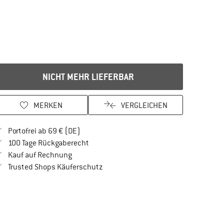
NICHT MEHR LIEFERBAR
MERKEN
VERGLEICHEN
Finde mehr Informationen zu den Versandkos
Portofrei ab 69 € (DE)
Gehe hier zu den Rückgabe-Richtlinien Öf
100 Tage Rückgaberecht
Finde die Zahlungs-Infos hier! Öffnet sich in 
Kauf auf Rechnung
Finde alle Infos hier!
Trusted Shops Käuferschutz