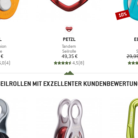
10%
Rabatt
E
MARKE
M
L
PETZL
E
Artikel
xion
Tandem
ktgruppe
Produktgruppe
P
le
Seilrolle
S
eis
Preis
 €
49,35 €
29,95
5,0
(
4
)
4,5
(
8
)
SEILROLLEN MIT EXZELLENTER KUNDENBEWERTUN