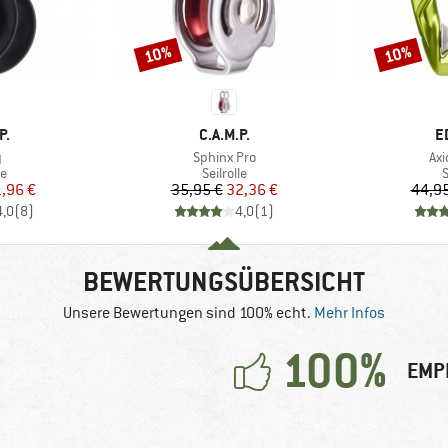
10%
10%
Rabatt
Rabatt
E
MARKE
M
P.
C.A.M.P.
E
l
Artikel
Art
y
Sphinx Pro
Axi
ktgruppe
Produktgruppe
P
le
Seilrolle
S
eis
duzierter Preis
Preis
reduzierter Preis
,96 €
35,95 €
32,36 €
44,95
4,0
(
8
)
4,0
(
1
)
BEWERTUNGSÜBERSICHT
Unsere Bewertungen sind 100% echt.
Mehr Infos
100%
EMP