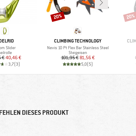
20%
20%
Rabatt
Rabat
ARKE
MARKE
MAR
DELRID
CLIMBING TECHNOLOGY
CLI
ikel
Artikel
om Slider
Nevis 10 Pt Flex Bar Stainless Steel
roduktgruppe
Produktgruppe
eilrolle
Steigeisen
Preis
reduzierter Preis
Preis
reduzierter Preis
 €
40,46 €
101,95 €
81,56 €
3,7
(
3
)
5,0
(
5
)
FEHLEN DIESES PRODUKT