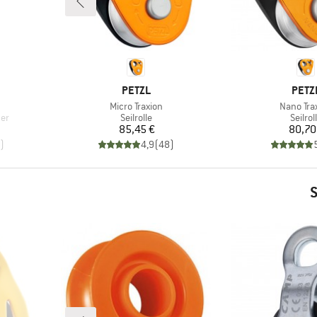
MARKE
MARK
PETZL
PETZ
Artikel
Artikel
Micro Traxion
Nano Tra
Produktgruppe
Produ
ner
Seilrolle
Seilrol
Preis
Pr
85,45 €
80,70
)
4,9
(
48
)