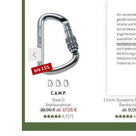
Wir verwende
gewährleiste
Inhalte und 
Social Media-
angemessene 
auswählen“ e
technisch no
auch jederzei
die Nutzung 
Webseite wid
findest du i
bis 15%
Rabatt
MARKE
C.A.M.P.
MAR
DMM
Artikel
Steel D
Artikel
11mm Dyneema R
Produktgruppe
Stahlkarabiner
Produktg
Bandschl
18,95 €
ab
Preis
reduzierter Preis
17,06 €
ab
8,0
Pr
4,7
(
7
)
4