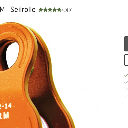
M - Seilrolle
4,8
(8)