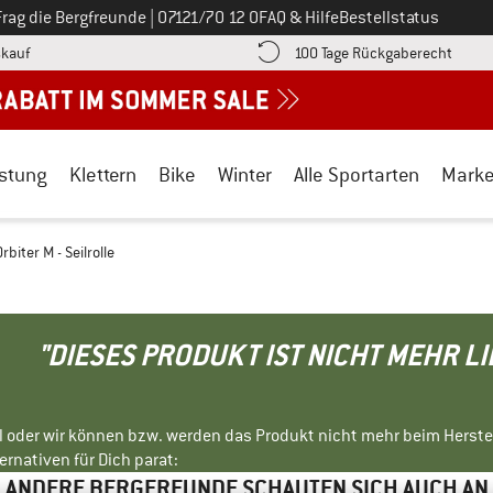
Ruf uns an unter
Frag die Bergfreunde
|
07121/70 12 0
FAQ & Hilfe
Bestellstatus
Finde die Zahlungs-Infos hier! Öffnet sich in einer Infobox
Gehe h
kauf
100 Tage Rückgaberecht
stung
Klettern
Bike
Winter
Alle Sportarten
Mark
Orbiter M - Seilrolle
"DIESES PRODUKT IST NICHT MEHR L
ll oder wir können bzw. werden das Produkt nicht mehr beim Herste
rnativen für Dich parat:
ANDERE BERGFREUNDE SCHAUTEN SICH AUCH AN