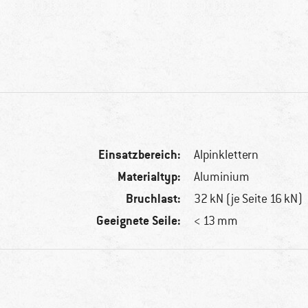
Einsatzbereich:
Alpinklettern
Materialtyp:
Aluminium
Bruchlast:
32 kN (je Seite 16 kN)
Geeignete Seile:
< 13 mm