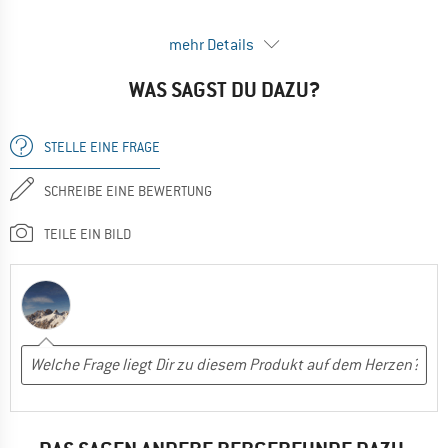
Aber das Zusammenschieben war so hakelig und
mehr Details
schwergängig dass ich ihn nicht behalten wollte.
WAS SAGST DU DAZU?
Nein, ich würde das Produkt nicht weiterempfehlen
STELLE EINE FRAGE
SCHREIBE EINE BEWERTUNG
TEILE EIN BILD