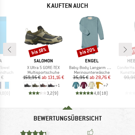
KAUFTEN AUCH
bis 20%
bis 18%
50
Rabatt
Rabatt
Raba
E
MARKE
MARKE
MA
A
SALOMON
ENGEL
HEB
Artikel
Artikel
Artikel
 Towel
X Ultra 5 GORE-TEX
Baby-Body Langarm Mit Druckverschluss Schulter
ConiferHe. +
pe
Produktgruppe
Produktgruppe
Produkt
andtuch
Multisportschuhe
Merinounterwäsche
Kunstfa
eis
Preis
reduzierter Preis
Preis
reduzierter Preis
 €
159,95 €
ab
131,16 €
35,95 €
ab
28,76 €
99,95
+
1
+
7
0,0
(
0
)
3,2
(
9
)
4,8
(
18
)
BEWERTUNGSÜBERSICHT