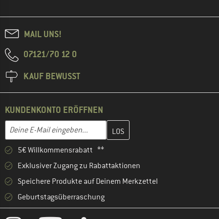
MAIL UNS!
07121/70 12 0
KAUF BEWUSST
KUNDENKONTO ERÖFFNEN
Gib hier deine E-Mail-Adresse ein und erstelle im nächsten Schri
E-Mail-Adresse
5€ Willkommensrabatt **
Exklusiver Zugang zu Rabattaktionen
Speichere Produkte auf Deinem Merkzettel
Geburtstagsüberraschung