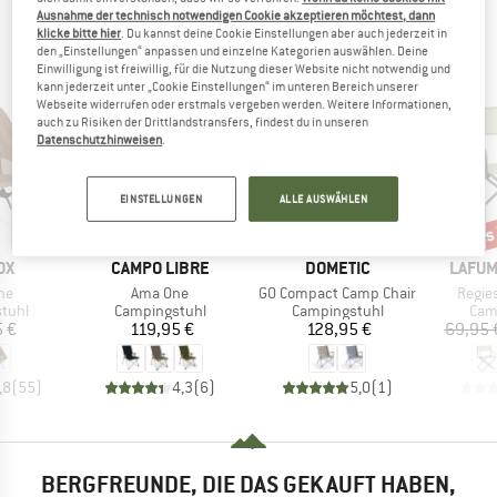
Ausnahme der technisch notwendigen Cookie akzeptieren möchtest, dann
ANDERE BERGFREUNDE SCHAUTEN SICH AUCH
klicke bitte hier
. Du kannst deine Cookie Einstellungen aber auch jederzeit in
den „Einstellungen“ anpassen und einzelne Kategorien auswählen. Deine
AN
Einwilligung ist freiwillig, für die Nutzung dieser Website nicht notwendig und
kann jederzeit unter „Cookie Einstellungen“ im unteren Bereich unserer
Webseite widerrufen oder erstmals vergeben werden. Weitere Informationen,
auch zu Risiken der Drittlandstransfers, findest du in unseren
Datenschutzhinweisen
.
EINSTELLUNGEN
ALLE AUSWÄHLEN
bis
Raba
MARKE
MARKE
MARK
OX
CAMPO LIBRE
DOMETIC
LAFUM
Artikel
Artikel
Artikel
ne
Ama One
GO Compact Camp Chair
Regie
ruppe
Produktgruppe
Produktgruppe
Pro
tuhl
Campingstuhl
Campingstuhl
Cam
eis
Preis
Preis
 €
119,95 €
128,95 €
69,95 
,8
(
55
)
4,3
(
6
)
5,0
(
1
)
BERGFREUNDE, DIE DAS GEKAUFT HABEN,