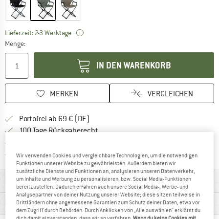
Der Link öffnet sich in einer Infobox und bein
Lieferzeit: 2-3 Werktage
Menge:
IN DEN WARENKORB
MERKEN
VERGLEICHEN
Finde mehr Informationen zu den Versan
Portofrei ab 69 € (DE)
Gehe hier zu den Rückgabe-Richtlinie
100 Tage Rückgaberecht
Finde die Zahlungs-Infos hier! Öffnet sich 
Kauf auf Rechnung
Finde alle Infos hier!
Trusted Shops Käuferschutz
Wir verwenden Cookies und vergleichbare Technologien, um die notwendigen
Funktionen unserer Website zu gewährleisten. Außerdem bieten wir
zusätzliche Dienste und Funktionen an, analysieren unseren Datenverkehr,
MATERIALINFOS & FEATURES
um Inhalte und Werbung zu personalisieren, bzw. Social Media-Funktionen
bereitzustellen. Dadurch erfahren auch unsere Social Media-, Werbe- und
Analysepartner von deiner Nutzung unserer Website; diese sitzen teilweise in
PRODUKTBESCHREIBUNG
Drittländern ohne angemessene Garantien zum Schutz deiner Daten, etwa vor
dem Zugriff durch Behörden. Durch Anklicken von „Alle auswählen“ erklärst du
dich damit einverstanden, dass wir so verfahren.
Wenn du keine Cookies mit