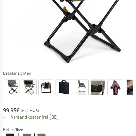
Detailansichten
Preis:
99,95
€
inkl. MwSt.
Deutschland. Informationen zu den Ver
Versandkostenfrei
(DE)
Farbe:
Olive