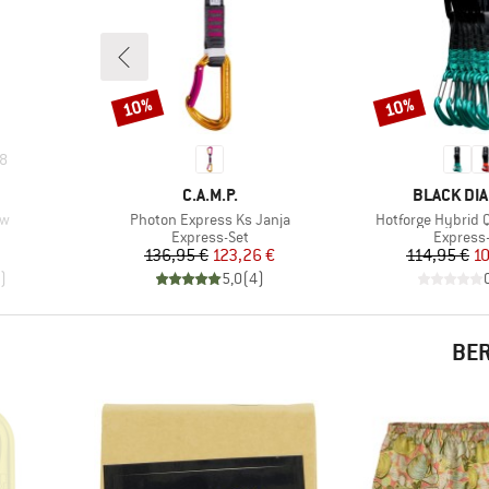
10%
10%
Rabatt
Rabatt
8
MARKE
MARKE
C.A.M.P.
BLACK DI
Artikel
Artikel
aw
Photon Express Ks Janja
Hotforge Hybrid 
e
Produktgruppe
Produkt
Express-Set
Express
Preis
reduzierter Preis
Pr
re
136,95 €
123,26 €
114,95 €
10
)
5,0
(
4
)
BER