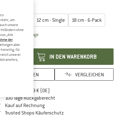
25%
öße wählen:
 zu
12 cm - 6-Pack
12 cm - Single
18 cm - 6-Pack
erkehr, um
 auch unsere
rittländern ohne
Der Link öffnet sich in einer Infobox und beinhaltet Lie
eferzeit: 2-4 Werktage
von „Alle
ahme der
enge:
tellungen aber
reiwillig, für
ereich unserer
IN DEN WARENKORB
dstransfers,
MERKEN
VERGLEICHEN
Finde mehr Informationen zu den Versandkos
Portofrei ab 69 € (DE)
Gehe hier zu den Rückgabe-Richtlinien Öf
100 Tage Rückgaberecht
Finde die Zahlungs-Infos hier! Öffnet sich in 
Kauf auf Rechnung
Finde alle Infos hier!
Trusted Shops Käuferschutz