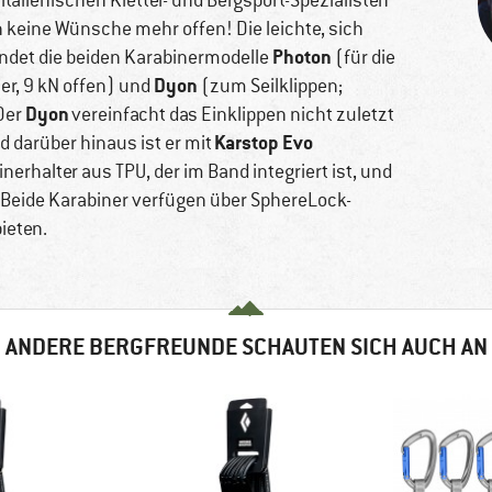
italienischen Kletter- und Bergsport-Spezialisten
n keine Wünsche mehr offen! Die leichte, sich
Photon
ndet die beiden Karabinermodelle
(für die
Dyon
er, 9 kN offen) und
(zum Seilklippen;
Dyon
 Der
vereinfacht das Einklippen nicht zuletzt
Karstop Evo
 darüber hinaus ist er mit
erhalter aus TPU, der im Band integriert ist, und
t. Beide Karabiner verfügen über SphereLock-
ieten.
ANDERE BERGFREUNDE SCHAUTEN SICH AUCH AN