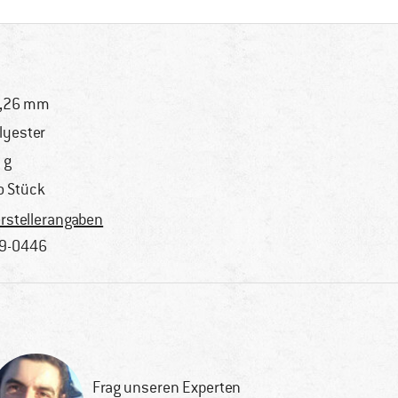
,26 mm
lyester
 g
o Stück
rstellerangaben
9-0446
Frag unseren Experten