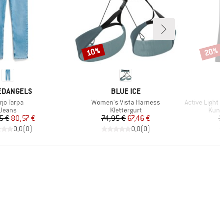
10%
20%
Rabatt
Rabat
KE
MARKE
EDANGELS
BLUE ICE
ikel
Artikel
Artikel
rjo Tarpa
Women's Vista Harness
Active Light B
Produktgruppe
Produktgruppe
Pro
Jeans
Klettergurt
Kun
Preis
reduzierter Preis
Preis
reduzierter Preis
5 €
80,57 €
74,95 €
67,46 €
0,0
(
0
)
0,0
(
0
)