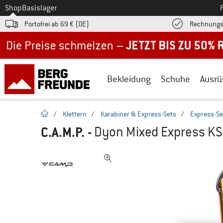
Zum
Shop
Basislager
Portofrei ab 69 € (DE)
Rechnungs
Jetzt bis zu 50% Rabatt im Sommer Sale
Bekleidung
Schuhe
Ausrü
Startseite
/
Klettern
/
Karabiner & Express-Sets
/
Express-Se
C.A.M.P.
-
Dyon Mixed Express KS 