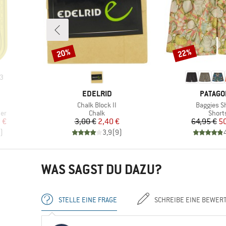
20%
22%
Rabatt
Rabatt
3
MARKE
MARKE
EDELRID
PATAGO
Artikel
Artikel
Chalk Block II
Baggies S
Produktgruppe
Produ
ner
Chalk
Short
rter Preis
Preis
reduzierter Preis
Pr
re
 €
3,00 €
2,40 €
64,95 €
50
)
3,9
(
9
)
WAS SAGST DU DAZU?
STELLE EINE FRAGE
SCHREIBE EINE BEWER