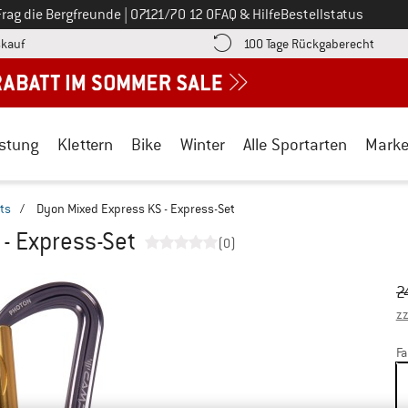
Ruf uns an unter
Frag die Bergfreunde
|
07121/70 12 0
FAQ & Hilfe
Bestellstatus
Finde die Zahlungs-Infos hier! Öffnet sich in einer Infobox
Gehe h
kauf
100 Tage Rückgaberecht
stung
Klettern
Bike
Winter
Alle Sportarten
Mark
ts
/
Dyon Mixed Express KS - Express-Set
- Express-Set
(0)
Ur
Pr
2
zz
Fa