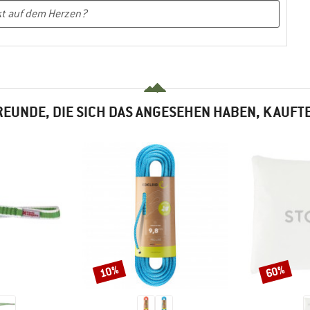
EUNDE, DIE SICH DAS ANGESEHEN HABEN, KAUFT
10%
60%
Rabatt
Rabatt