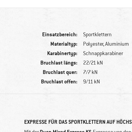
Einsatzbereich:
Sportklettern
Materialtyp:
Polyester, Aluminium
Karabinertyp:
Schnappkarabiner
Bruchlast längs:
22/21 kN
Bruchlast quer:
7/7 kN
Bruchlast offen:
9/11 kN
EXPRESSE FÜR DAS SPORTKLETTERN AUF HÖCHS
Dyon Mixed Express KS