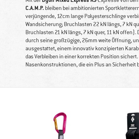
Mit der
-Expresse von den 
C.A.M.P.
bleiben bei ambitionierten Sportkletterer
verjüngende, 12cm lange Polyesterschlinge verbi
Wandsicherung; Bruchlasten 22 kN längs, 7 kN qu
Bruchlasten 21 kN längs, 7 kN quer, 11 kN offen).
durch seine großzügige, 26mm weite Öffnung, und
ausgestattet, einem innovativ konzipierten Karabin
das Verbleiben in einer korrekten Position sicher
Nasenkonstruktionen, die ein Plus an Sicherheit b