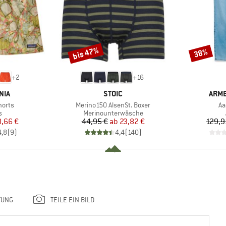
bis 47%
38%
Rabatt
Rabatt
+
2
+
16
MARKE
MAR
NIA
STOIC
ARM
Artikel
Art
horts
Merino150 AlsenSt. Boxer
Aa
ktgruppe
Produktgruppe
s
Merinounterwäsche
eis
duzierter Preis
Preis
reduzierter Preis
,66 €
44,95 €
ab
23,82 €
129,9
4,8
(
9
)
4,4
(
140
)
TUNG
TEILE EIN BILD