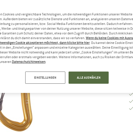
Gr
n Cookies und vergleichbare Technologien, um die notwendigen Funktionen unserer Website
n. Außerdem bieten wir zusätzliche Dienste und Funktionen an, analysieren unseren Datenv
Werbung zu personalisieren, bzw. Social Media-Funktionen bereitzustellen. Dadurch erfahren
, Werbe- und Analysepartner von deiner Nutzung unserer Website; diese sitzen teilweise in D
Li
Garantien zum Schutz deiner Daten, etwa vor dem Zugriff durch Behörden. Durch Anklicken 
rklärst du dich damit einverstanden, dass wir so verfahren.
Wenn du keine Cookies mit Ausn
M
twendigen Cookie akzeptieren möchtest, dann klicke bitte hier
. Du kannst deine Cookie Eins
t in den „Einstellungen“ anpassen und einzelne Kategorien auswählen. Deine Einwilligung ist f
dieser Website nicht notwendig und kann jederzeit unter „Cookie Einstellungen“ im unteren B
errufen oder erstmals vergeben werden. Weitere Informationen, auch zu Risiken der Drittlan
n unseren
Datenschutzhinweisen
.
EINSTELLUNGEN
ALLE AUSWÄHLEN