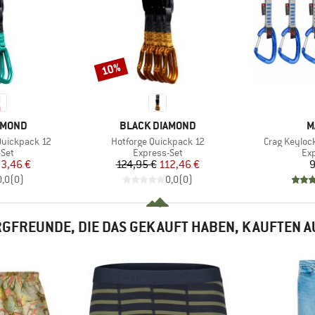
10%
Rabatt
MARKE
M
AMOND
BLACK DIAMOND
M
Artikel
Artikel
Quickpack 12
Hotforge Quickpack 12
Crag Keyloc
gruppe
Produktgruppe
Pr
-Set
Express-Set
Exp
eis
duzierter Preis
Preis
reduzierter Preis
3,46 €
124,95 €
112,46 €
9
0,0
(
0
)
0,0
(
0
)
GFREUNDE, DIE DAS GEKAUFT HABEN, KAUFTEN 