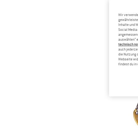
Wir verwende
gewährleiste
Inhalte und 
Social Media-
angemessene 
auswählen“ e
technisch no
auch jederzei
die Nutzung 
Webseite wid
findest du i