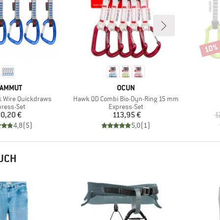
10%
Rabat
ARKE
MARKE
AMMUT
OCUN
Artikel
k Wire Quickdraws
Hawk QD Combi Bio-Dyn-Ring 15 mm
oduktgruppe
Produktgruppe
ress-Set
Express-Set
Preis
Preis
0,20 €
113,95 €
1
4,8
(
5
)
5,0
(
1
)
AUCH