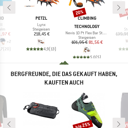
20%
10
Rabatt
Raba
MARKE
MARKE
ID
PETZL
CLIMBING
Artikel
II
Lynx
TECHNOLOGY
gruppe
Produktgruppe
Pr
elm
Steigeisen
St
Artikel
Nevis 10 Pt Flex Bar Stainless Steel
eis
duzierter Preis
Preis
1,97 €
218,45 €
139,95
Produktgruppe
Steigeisen
+
2
Preis
reduzierter Preis
101,95 €
81,56 €
,7
(
20
)
4,9
(
13
)
5,0
(
5
)
BERGFREUNDE, DIE DAS GEKAUFT HABEN,
KAUFTEN AUCH
bis 25%
29
Rabatt
Raba