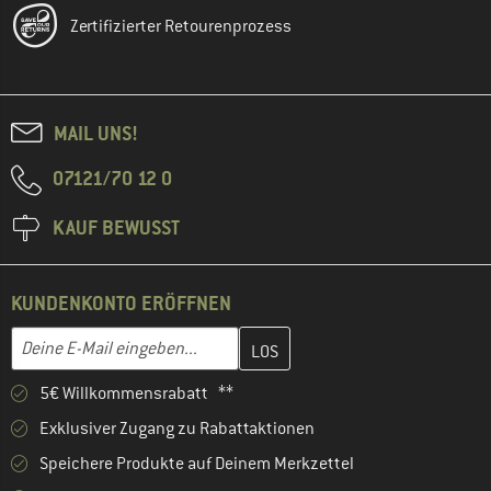
Zertifizierter Retourenprozess
MAIL UNS!
07121/70 12 0
KAUF BEWUSST
KUNDENKONTO ERÖFFNEN
Gib hier deine E-Mail-Adresse ein und erstelle im nächsten Schri
Deine E-Mail eingeben...
5€ Willkommensrabatt **
Exklusiver Zugang zu Rabattaktionen
Speichere Produkte auf Deinem Merkzettel