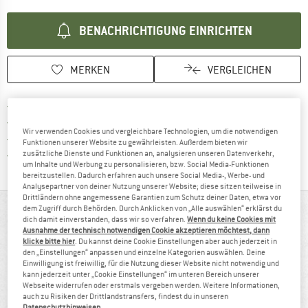
BENACHRICHTIGUNG EINRICHTEN
MERKEN
VERGLEICHEN
Finde mehr Informationen zu den Versan
Portofrei ab 69 € (DE)
Gehe hier zu den Rückgabe-Richtlinie
100 Tage Rückgaberecht
Wir verwenden Cookies und vergleichbare Technologien, um die notwendigen
Finde die Zahlungs-Infos hier! Öffnet sich 
Kauf auf Rechnung
Funktionen unserer Website zu gewährleisten. Außerdem bieten wir
Finde alle Infos hier!
Trusted Shops Käuferschutz
zusätzliche Dienste und Funktionen an, analysieren unseren Datenverkehr,
um Inhalte und Werbung zu personalisieren, bzw. Social Media-Funktionen
bereitzustellen. Dadurch erfahren auch unsere Social Media-, Werbe- und
Analysepartner von deiner Nutzung unserer Website; diese sitzen teilweise in
Drittländern ohne angemessene Garantien zum Schutz deiner Daten, etwa vor
dem Zugriff durch Behörden. Durch Anklicken von „Alle auswählen“ erklärst du
AUF EINEN BLICK
dich damit einverstanden, dass wir so verfahren.
Wenn du keine Cookies mit
Ausnahme der technisch notwendigen Cookie akzeptieren möchtest, dann
Leichtes Steigeisen aus rostfreiem Stahl für
klicke bitte hier
. Du kannst deine Cookie Einstellungen aber auch jederzeit in
den „Einstellungen“ anpassen und einzelne Kategorien auswählen. Deine
anspruchsvolles Eis- und Mixedklettern
Einwilligung ist freiwillig, für die Nutzung dieser Website nicht notwendig und
kann jederzeit unter „Cookie Einstellungen“ im unteren Bereich unserer
Webseite widerrufen oder erstmals vergeben werden. Weitere Informationen,
auch zu Risiken der Drittlandstransfers, findest du in unseren
Datenschutzhinweisen
.