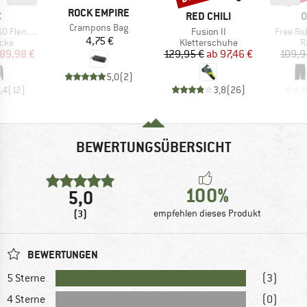
MARKE
ROCK EMPIRE
KE
MARKE
M
C
RED CHILI
O
Artikel
Crampons Bag
Artikel
Artikel
t. Jacket
Fusion II
Free Ri
Preis
4,75 €
gruppe
Produktgruppe
P
acke
Kletterschuhe
R
eis
duzierter Preis
Preis
reduzierter Preis
89,98 €
129,95 €
ab
97,46 €
109,9
5,0
(
2
)
,4
(
12
)
3,8
(
26
)
BEWERTUNGSÜBERSICHT
100%
5,0
(3)
empfehlen dieses Produkt
BEWERTUNGEN
5 Sterne
(3)
4 Sterne
(0)