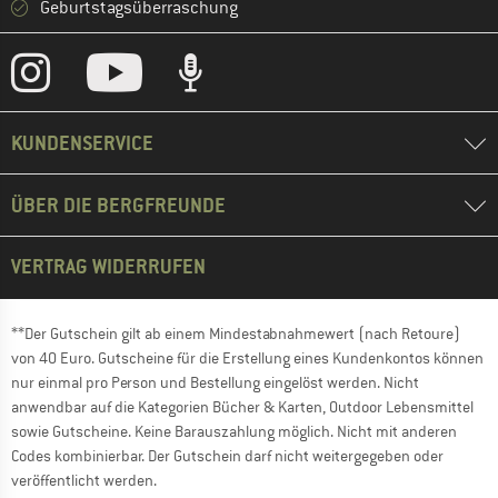
Geburtstagsüberraschung
KUNDENSERVICE
ÜBER DIE BERGFREUNDE
VERTRAG WIDERRUFEN
**Der Gutschein gilt ab einem Mindestabnahmewert (nach Retoure)
von 40 Euro. Gutscheine für die Erstellung eines Kundenkontos können
nur einmal pro Person und Bestellung eingelöst werden. Nicht
anwendbar auf die Kategorien Bücher & Karten, Outdoor Lebensmittel
sowie Gutscheine. Keine Barauszahlung möglich. Nicht mit anderen
Codes kombinierbar. Der Gutschein darf nicht weitergegeben oder
veröffentlicht werden.