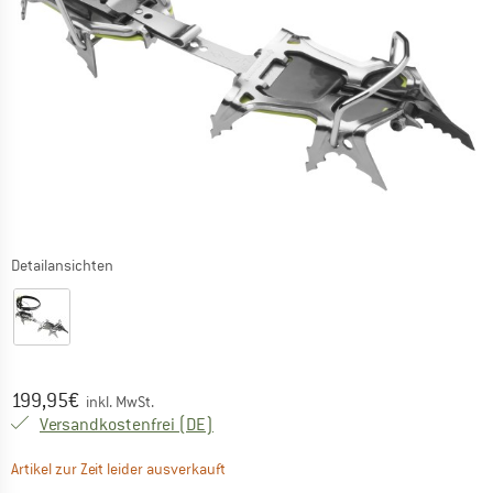
Detailansichten
Preis:
199,95
€
inkl. MwSt.
Deutschland. Informationen zu den Ver
Versandkostenfrei
(DE)
Der Link öffnet sich in einer Infobox und 
Artikel zur Zeit leider ausverkauft