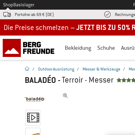
Zum
Shop
Basislager
Portofrei ab 69 € (DE)
Rechnungs
Jetzt bis zu 50% Rabatt im Sommer Sale
Bekleidung
Schuhe
Ausrü
Startseite
/
Outdoor-Ausrüstung
/
Messer & Werkzeuge
/
Me
BALADÉO
-
Terroir - Messer