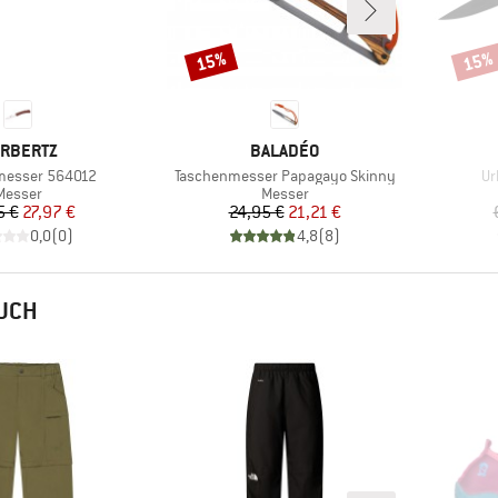
15%
15%
Rabatt
Rabat
RKE
MARKE
RBERTZ
BALADÉO
Artikel
Art
messer 564012
Taschenmesser Papagayo Skinny
Ur
Produktgruppe
Produktgruppe
Messer
Messer
Preis
reduzierter Preis
Preis
reduzierter Preis
5 €
27,97 €
24,95 €
21,21 €
0,0
(
0
)
4,8
(
8
)
AUCH