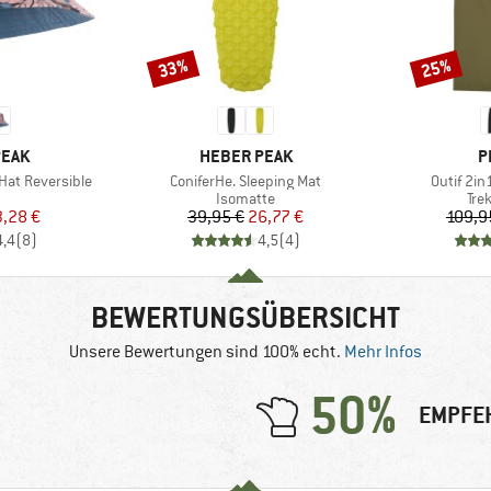
33%
25%
Rabatt
Rabatt
MARKE
M
PEAK
HEBER PEAK
P
Artikel
Artikel
Hat Reversible
ConiferHe. Sleeping Mat
Outif 2in
uktgruppe
Produktgruppe
Pro
Isomatte
Tre
eis
duzierter Preis
Preis
reduzierter Preis
3,28 €
39,95 €
26,77 €
109,9
4,4
(
8
)
4,5
(
4
)
BEWERTUNGSÜBERSICHT
Unsere Bewertungen sind 100% echt.
Mehr Infos
50%
EMPFE