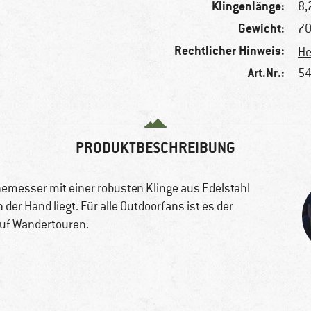
Klingenlänge:
8,
Gewicht:
70
Rechtlicher Hinweis:
He
Art.Nr.:
54
PRODUKTBESCHREIBUNG
hnemesser mit einer robusten Klinge aus Edelstahl
der Hand liegt. Für alle Outdoorfans ist es der
 auf Wandertouren.