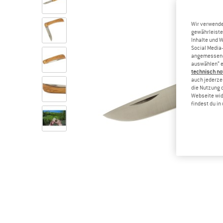
Wir verwende
gewährleiste
Inhalte und 
Social Media-
angemessene 
auswählen“ e
technisch no
auch jederzei
die Nutzung 
Webseite wid
findest du i