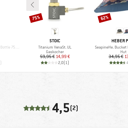
75%
62%
Rabatt
Rabatt
MARKE
MARKE
STOIC
HEBER 
Artikel
Artikel
ttle 750ml
Titanium VenaSt. UL
SeapineHe. Bucket 
e
Produktgruppe
Prod
Gaskocher
Hut
rter Preis
Preis
reduzierter Preis
Pr
re
59,95 €
14,99 €
34,95 €
1
)
2,0
(
1
)
4,5
(2)