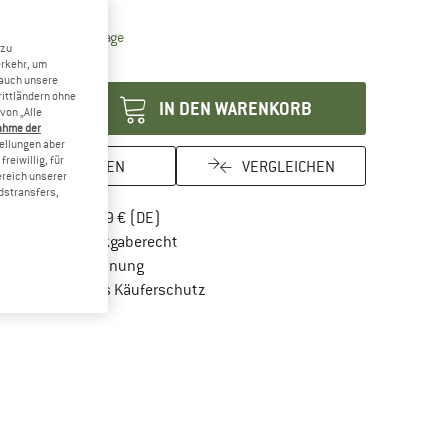
15%
Der Link öffnet sich in einer Infobox und beinhaltet Lie
eferzeit: 2-4 Werktage
 zu
enge:
erkehr, um
 auch unsere
rittländern ohne
IN DEN WARENKORB
von „Alle
ahme der
tellungen aber
reiwillig, für
MERKEN
VERGLEICHEN
ereich unserer
dstransfers,
Finde mehr Informationen zu den Versandkos
Portofrei ab 69 € (DE)
Gehe hier zu den Rückgabe-Richtlinien Öf
100 Tage Rückgaberecht
Finde die Zahlungs-Infos hier! Öffnet sich in 
Kauf auf Rechnung
Finde alle Infos hier!
Trusted Shops Käuferschutz