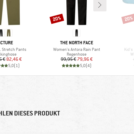
20%
20%
Rabatt
Rabat
ARKE
MARKE
ICTURE
THE NORTH FACE
Artikel
Artike
1 Stretch Pants
Women's Antora Rain Pant
Kid's
duktgruppe
Produktgruppe
P
kkinghose
Regenhose
W
Preis
reduzierter Preis
Preis
reduzierter Preis
5 €
82,46 €
99,95 €
79,96 €
5,0
(
1
)
5,0
(
4
)
HLEN DIESES PRODUKT