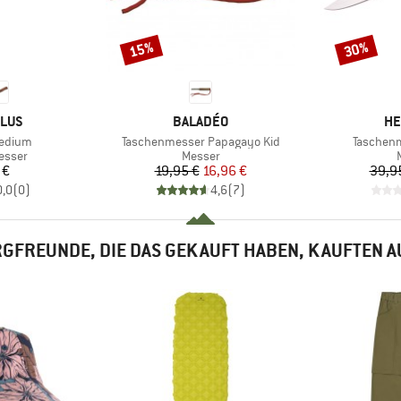
15%
30%
Rabatt
Rabatt
MARKE
MA
PLUS
BALADÉO
HE
Artikel
Artikel
Medium
Taschenmesser Papagayo Kid
Taschen
uppe
Produktgruppe
esser
Messer
eis
Preis
reduzierter Preis
 €
19,95 €
16,96 €
39,9
0,0
(
0
)
4,6
(
7
)
GFREUNDE, DIE DAS GEKAUFT HABEN, KAUFTEN 