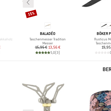
15%
Rabatt
MARKE
MARKE
BALADÉO
BÖKER 
Artikel
Artikel
akkaholz
Taschenmesser Tradition
Rusticus 
ppe
Produktgruppe
Produktgr
Messer
Taschenm
rter Preis
Preis
reduzierter Preis
Pr
€
15,95 €
13,56 €
19,95
)
5,0
(
3
)
BER