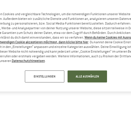
Li
n Cookies und vergleichbare Technologien, um die notwendigen Funktionen unserer Website
M
n. Außerdem bieten wir zusätzliche Dienste und Funktionen an, analysieren unseren Datenv
Werbung zu personalisieren, bzw. Social Media-Funktionen bereitzustellen. Dadurch erfahren
, Werbe- und Analysepartner von deiner Nutzung unserer Website; diese sitzen teilweise in D
Garantien zum Schutz deiner Daten, etwa vor dem Zugriff durch Behörden. Durch Anklicken 
rklärst du dich damit einverstanden, dass wir so verfahren.
Wenn du keine Cookies mit Ausn
twendigen Cookie akzeptieren möchtest, dann klicke bitte hier
. Du kannst deine Cookie Eins
t in den „Einstellungen“ anpassen und einzelne Kategorien auswählen. Deine Einwilligung ist f
dieser Website nicht notwendig und kann jederzeit unter „Cookie Einstellungen“ im unteren B
errufen oder erstmals vergeben werden. Weitere Informationen, auch zu Risiken der Drittlan
n unseren
Datenschutzhinweisen
.
EINSTELLUNGEN
ALLE AUSWÄHLEN