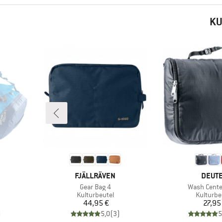
KU
MARKE
MARK
FJÄLLRÄVEN
DEUT
Artikel
Artikel
Gear Bag 4
Wash Center
e
Produktgruppe
Produkt
Kulturbeutel
Kulturbe
Preis
Pr
44,95 €
27,95
)
5,0
(
3
)
5