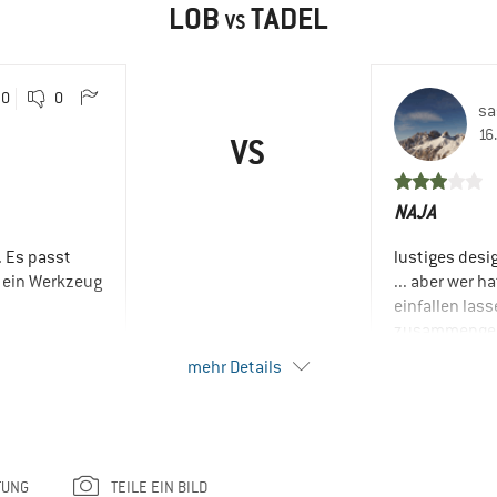
LOB
TADEL
VS
0
0
sa
16
VS
NAJA
. Es passt
lustiges desi
e ein Werkzeug
... aber wer 
einfallen las
zusammengenä
mehr Details
VORTEILE
Gute Verstau
Preis / Leistu
Einfach zu b
TUNG
TEILE EIN BILD