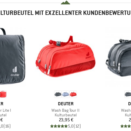
LTURBEUTEL MIT EXZELLENTER KUNDENBEWERT
E
MARKE
M
ER
DEUTER
D
Artikel
Artike
 Lite I
Wash Bag Tour II
Wash 
gruppe
Produktgruppe
Pro
utel
Kulturbeutel
Kul
eis
Preis
 €
23,95 €
2
,0
(
16
)
5,0
(
12
)