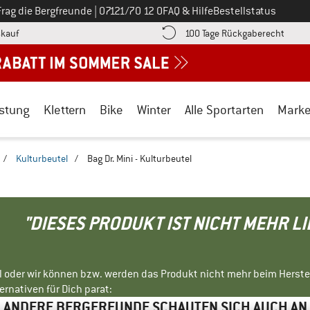
Ruf uns an unter
Frag die Bergfreunde
|
07121/70 12 0
FAQ & Hilfe
Bestellstatus
Finde die Zahlungs-Infos hier! Öffnet sich in einer Infobox
Gehe h
kauf
100 Tage Rückgaberecht
stung
Klettern
Bike
Winter
Alle Sportarten
Mark
/
Kulturbeutel
/
Bag Dr. Mini - Kulturbeutel
"DIESES PRODUKT IST NICHT MEHR L
ll oder wir können bzw. werden das Produkt nicht mehr beim Herste
rnativen für Dich parat:
ANDERE BERGFREUNDE SCHAUTEN SICH AUCH AN