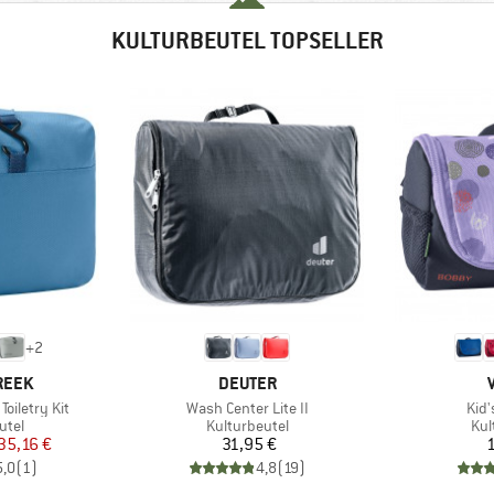
KULTURBEUTEL TOPSELLER
+
2
MARKE
REEK
DEUTER
Artikel
Arti
Toiletry Kit
Wash Center Lite II
Kid
gruppe
Produktgruppe
Pro
utel
Kulturbeutel
Kul
eis
duzierter Preis
Preis
35,16 €
31,95 €
1
5,0
(
1
)
4,8
(
19
)