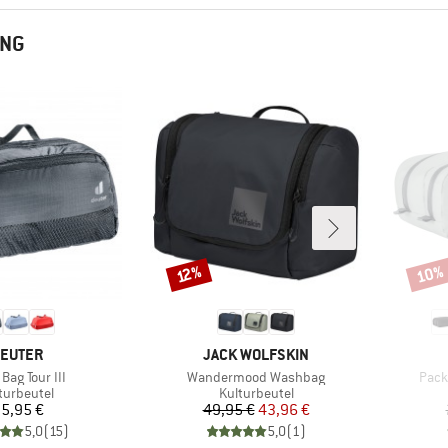
UNG
10%
Rabatt
Rabat
12%
ARKE
MARKE
EUTER
JACK WOLFSKIN
l
Artikel
Artik
Bag Tour III
Wandermood Washbag
Pack-
duktgruppe
Produktgruppe
turbeutel
Kulturbeutel
Preis
Preis
reduzierter Preis
5,95 €
49,95 €
43,96 €
5,0
(
15
)
5,0
(
1
)