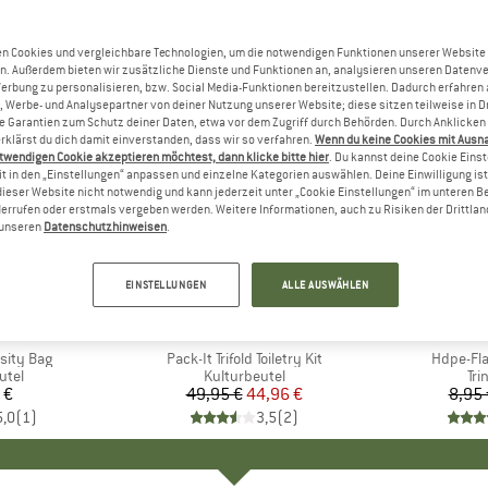
n Cookies und vergleichbare Technologien, um die notwendigen Funktionen unserer Website
n. Außerdem bieten wir zusätzliche Dienste und Funktionen an, analysieren unseren Datenv
Werbung zu personalisieren, bzw. Social Media-Funktionen bereitzustellen. Dadurch erfahren
, Werbe- und Analysepartner von deiner Nutzung unserer Website; diese sitzen teilweise in D
Garantien zum Schutz deiner Daten, etwa vor dem Zugriff durch Behörden. Durch Anklicken 
rklärst du dich damit einverstanden, dass wir so verfahren.
Wenn du keine Cookies mit Ausn
twendigen Cookie akzeptieren möchtest, dann klicke bitte hier
. Du kannst deine Cookie Eins
t in den „Einstellungen“ anpassen und einzelne Kategorien auswählen. Deine Einwilligung ist f
dieser Website nicht notwendig und kann jederzeit unter „Cookie Einstellungen“ im unteren B
errufen oder erstmals vergeben werden. Weitere Informationen, auch zu Risiken der Drittlan
n unseren
Datenschutzhinweisen
.
10%
15%
Rabatt
Rabatt
EINSTELLUNGEN
ALLE AUSWÄHLEN
+
2
ÄVEN
MARKE
EAGLE CREEK
M
N
sity Bag
Artikel
Pack-It Trifold Toiletry Kit
Artikel
Hdpe-Fla
gruppe
utel
Produktgruppe
Kulturbeutel
Pr
Tri
 €
eis
49,95 €
Preis
reduzierter Preis
44,96 €
8,95 
5,0
(
1
)
3,5
(
2
)