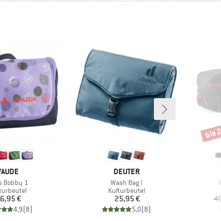
bis 
Rabat
MARKE
MARKE
VAUDE
DEUTER
kel
Artikel
A
's Bobby 1
Wash Bag I
duktgruppe
Produktgruppe
turbeutel
Kulturbeutel
Preis
Preis
6,95 €
25,95 €
49
4,9
(
8
)
5,0
(
8
)