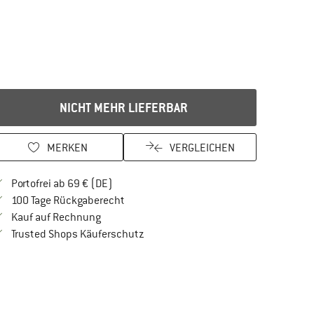
NICHT MEHR LIEFERBAR
MERKEN
VERGLEICHEN
Finde mehr Informationen zu den Versandkos
Portofrei ab 69 € (DE)
Gehe hier zu den Rückgabe-Richtlinien Öf
100 Tage Rückgaberecht
Finde die Zahlungs-Infos hier! Öffnet sich in 
Kauf auf Rechnung
Finde alle Infos hier!
Trusted Shops Käuferschutz