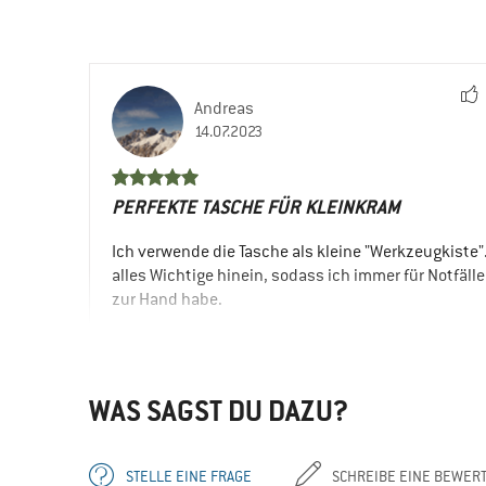
Andreas
14.07.2023
PERFEKTE TASCHE FÜR KLEINKRAM
Ich verwende die Tasche als kleine "Werkzeugkiste"
alles Wichtige hinein, sodass ich immer für Notfäll
zur Hand habe.
VORTEILE
Preis / Leistung
Einfach zu beladen
WAS SAGST DU DAZU?
Bequem zu tragen
EINSATZBEREICH
STELLE EINE FRAGE
SCHREIBE EINE BEWER