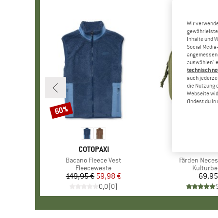
Wir verwende
gewährleiste
Inhalte und 
Social Media-
angemessene 
auswählen“ e
technisch no
auch jederzei
die Nutzung 
Webseite wid
findest du i
60%
Rabatt
MARKE
COTOPAXI
MARKE
FJÄLLR
Artikel
Bacano Fleece Vest
Artikel
Färden Neces
Produktgruppe
Fleeceweste
Produkt
Kulturbe
149,95 €
Preis
reduzierter Preis
59,98 €
69,95
Pr
0,0
(
0
)