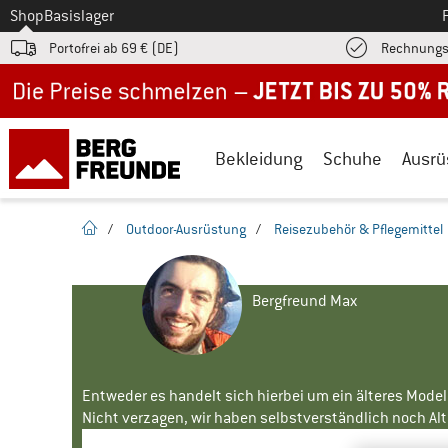
Zum
Shop
Basislager
Portofrei ab 69 € (DE)
Rechnungs
Jetzt bis zu 50% Rabatt im Sommer Sale
Bekleidung
Schuhe
Ausrü
Startseite
/
Outdoor-Ausrüstung
/
Reisezubehör & Pflegemittel
Bergfreund Max
Entweder es handelt sich hierbei um ein älteres Mode
Nicht verzagen, wir haben selbstverständlich noch Alte