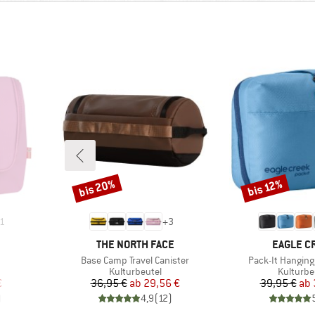
bis 20%
bis 12%
Rabatt
Rabatt
1
+
3
MARKE
MARKE
THE NORTH FACE
EAGLE C
Artikel
Artikel
Base Camp Travel Canister
Pack-It Hanging 
e
Produktgruppe
Produkt
Kulturbeutel
Kulturbe
rter Preis
Preis
reduzierter Preis
Pr
re
€
36,95 €
ab
29,56 €
39,95 €
ab
)
4,9
(
12
)