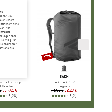
 zu
erkehr, um
 auch unsere
rittländern ohne
von „Alle
ahme der
tellungen aber
reiwillig, für
ereich unserer
dstransfers,
57%
Rabatt
ARKE
ALGENE
MARKE
BACH
sche Loop-Top
Artikel
Pack Pack It 24
oduktgruppe
nkflasche
Produktgruppe
Daypack
€
ab
Preis
reduzierter Preis
7,61 €
74,95 €
Preis
reduzierter Preis
32,23 €
4,8
(
26
)
4,5
(
2
)