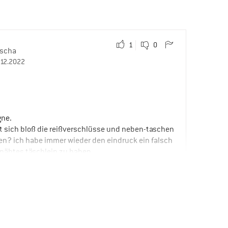
1
0
scha
.12.2022
gne.
hat sich bloß die reißverschlüsse und neben-taschen
sen? ich habe immer wieder den eindruck ein falsch
htes täschlein zu haben.
möglichkeiten
ng
eladen