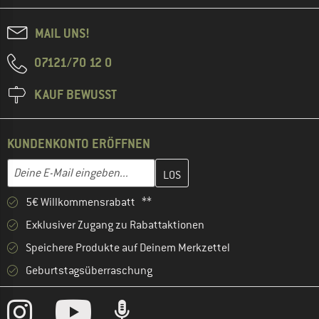
MAIL UNS!
07121/70 12 0
KAUF BEWUSST
KUNDENKONTO ERÖFFNEN
Gib hier deine E-Mail-Adresse ein und erstelle im nächsten Schri
E-Mail-Adresse
5€ Willkommensrabatt **
Exklusiver Zugang zu Rabattaktionen
Speichere Produkte auf Deinem Merkzettel
Geburtstagsüberraschung