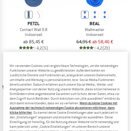
PETZL
BEAL
Contact Wall 9.8
Wallmaster
Indoorseil
Indoorseil
ab 85,45 €
64,95 €
ab 58,46 €
4,2
(5)
4,2
(23)
Wir verwenden Cookies und vergleichbare Technologien, um die notwendigen
Funktionen unserer Website zu gewährleisten. Außerdem bieten wir
zusätzliche Dienste und Funktionen an, analysieren unseren Datenverkehr,
um Inhalte und Werbung zu personalisieren, bzw. Social Media-Funktionen
bis 15%
bereitzustellen. Dadurch erfahren auch unsere Social Media-, Werbe- und
Analysepartner von deiner Nutzung unserer Website; diese sitzen teilweise in
Drittländern ohne angemessene Garantien zum Schutz deiner Daten, etwa vor
dem Zugriff durch Behörden. Durch Anklicken von „Alle auswählen“ erklärst du
dich damit einverstanden, dass wir so verfahren.
Wenn du keine Cookies mit
Ausnahme der technisch notwendigen Cookie akzeptieren möchtest, dann
klicke bitte hier
. Du kannst deine Cookie Einstellungen aber auch jederzeit in
den „Einstellungen“ anpassen und einzelne Kategorien auswählen. Deine
Einwilligung ist freiwillig, für die Nutzung dieser Website nicht notwendig und
kann jederzeit unter „Cookie Einstellungen“ im unteren Bereich unserer
EDELRID
SIMOND