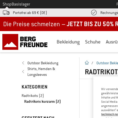
Zum
Shop
Basislager
Portofrei ab 69 € (DE)
Rechnungs
Jetzt bis zu 50% Rabatt im Sommer Sale
Bekleidung
Schuhe
Ausrü
Startseite
Outdoor Bekleidung
/
Outdoor Bekl
Shirts, Hemden &
RADTRIKOT
Longsleeves
KATEGORIEN
Wir verwende
gewährleiste
Radtrikots
(2)
Inhalte und 
Radtrikots kurzarm
(2)
Social Media-
angemessene 
auswählen“ e
technisch no