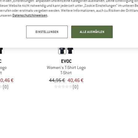
t in den „Einstellungen“ anpassen und einzelne Kategorien auswählen. Deine Einwilligung ist f
dieser Website nicht notwendig und kann jederzeit unter „Cookie Einstellungen“ im unteren B
errufen oder erstmals vergeben werden. Weitere Informationen, auch zu Risiken der Drittlan
10%
n unseren
Datenschutzhinweisen
.
EINSTELLUNGEN
ALLE AUSWÄHLEN
C
EVOC
Logo
Women's T-Shirt Logo
rt
T-Shirt
0,46 €
44,95 €
40,46 €
(0)
(0)