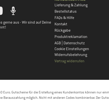
Lieferung & Zahlung
tt dein Kundenkonto
Bestellstatus
FAQs & Hilfe
s gerne aus - Wir sind auf Deine
Kontakt
nnt!
Rückgabe
Produktreklamation
|
AGB
Datenschutz
Cookie Einstellungen
Widerrufsbelehrung
Vertrag widerrufen
 Euro. Gutscheine für die Erstellung eines Kundenkontos können nur einma
e Barauszahlung möglich. Nicht mit anderen Codes kombinierbar. Der Gutsc