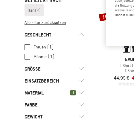
GEFILTERT NACH
auch jederzei
die Nutzung 
Hanf
Webseite wid
10%
findest du i
Alle Filter zurücksetzen
GESCHLECHT
(1)
Frauen
(1)
Männer
EVO
T-Shirt 
GRÖSSE
T-Shi
44,95 €
4
EINSATZBEREICH
S
M
L
MATERIAL
(2)
1
Alltag
(2)
Freizeit
FARBE
(2)
Hanf
(2)
Wandern
(5)
Baumwolle
GEWICHT
(571)
Kunstfaser
(29)
Merinowolle