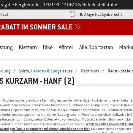
Ruf uns an unter
Frag die Bergfreunde
|
07121/70 12 0
FAQ & Hilfe
Bestellstatus
Finde die Zahlungs-Infos hier! Öffnet sich in einer Infobox
Gehe h
kauf
100 Tage Rückgaberecht
stung
Klettern
Bike
Winter
Alle Sportarten
Mark
eidung
/
Shirts, Hemden & Longsleeves
/
Radtrikots
/
Radtrikots ku
S KURZARM - HANF
(2)
n Cookies und vergleichbare Technologien, um die notwendigen Funktionen unserer Website
n. Außerdem bieten wir zusätzliche Dienste und Funktionen an, analysieren unseren Datenv
Werbung zu personalisieren, bzw. Social Media-Funktionen bereitzustellen. Dadurch erfahren
, Werbe- und Analysepartner von deiner Nutzung unserer Website; diese sitzen teilweise in D
Garantien zum Schutz deiner Daten, etwa vor dem Zugriff durch Behörden. Durch Anklicken 
rklärst du dich damit einverstanden, dass wir so verfahren.
Wenn du keine Cookies mit Ausn
twendigen Cookie akzeptieren möchtest, dann klicke bitte hier
. Du kannst deine Cookie Eins