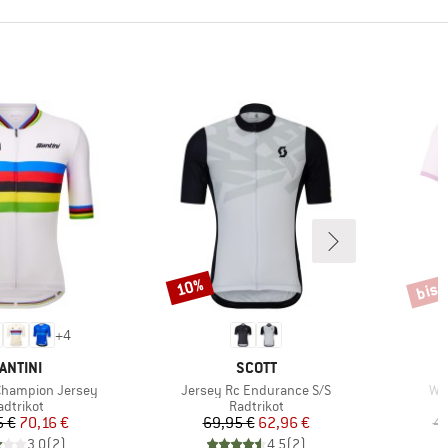
bis 
10%
Rabatt
Rabat
+
4
ARKE
MARKE
ANTINI
SCOTT
Artikel
Art
Champion Jersey
Jersey Rc Endurance S/S
Wom
roduktgruppe
Produktgruppe
adtrikot
Radtrikot
Preis
reduzierter Preis
Preis
reduzierter Preis
5 €
70,16 €
69,95 €
62,96 €
49
3,0
(
2
)
4,5
(
2
)