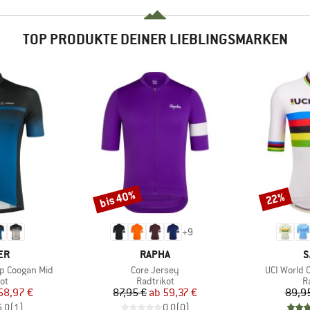
TOP PRODUKTE DEINER LIEBLINGSMARKEN
bis 40%
22%
Rabatt
Rabatt
+
9
MARKE
M
ER
RAPHA
S
Artikel
Artikel
ip Coogan Mid
Core Jersey
UCI World 
tgruppe
Produktgruppe
P
ot
Radtrikot
R
eis
duzierter Preis
Preis
reduzierter Preis
58,97 €
87,95 €
ab
59,37 €
89,9
5,0
(
1
)
0,0
(
0
)