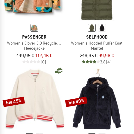
PASSENGER
SELFHOOD
Women's Clover 3.0 Recycled Sherpa Fleece
Women's Hooded Puffer Coat
Fleecejacke
Mantel
149,95 €
112,46 €
249,95 €
99,98 €
(0)
3,8
(4)
bis 45%
bis 40%