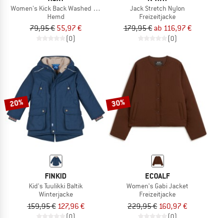
Women's Kick Back Washed Cord
Jack Stretch Nylon
Hemd
Freizeitjacke
79,95 €
55,97 €
179,95 €
ab 116,97 €
(0)
(0)
20%
30%
FINKID
ECOALF
Kid's Tuulikki Baltik
Women's Gabi Jacket
Winterjacke
Freizeitjacke
159,95 €
127,96 €
229,95 €
160,97 €
(0)
(0)