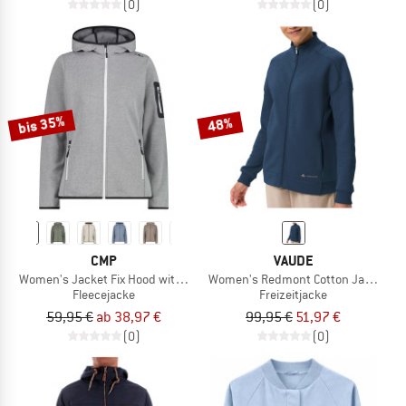
(0)
(0)
bis 35%
48%
CMP
VAUDE
Women's Jacket Fix Hood with Sleeve Pocket
Women's Redmont Cotton Jacket II
Fleecejacke
Freizeitjacke
59,95 €
ab 38,97 €
99,95 €
51,97 €
(0)
(0)