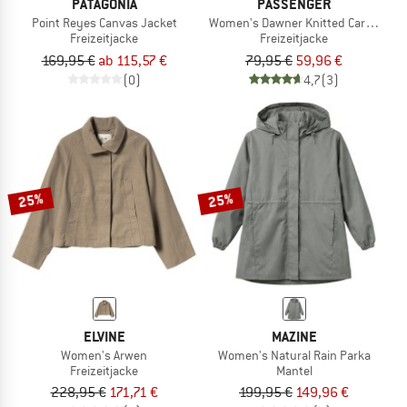
PATAGONIA
PASSENGER
Point Reyes Canvas Jacket
Women's Dawner Knitted Cardigan
Freizeitjacke
Freizeitjacke
169,95 €
ab 115,57 €
79,95 €
59,96 €
(0)
4,7
(3)
25%
25%
ELVINE
MAZINE
Women's Arwen
Women's Natural Rain Parka
Freizeitjacke
Mantel
228,95 €
171,71 €
199,95 €
149,96 €