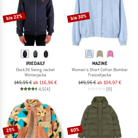
bis 22%
bis 30%
IRIEDAILY
MAZINE
Dock36 Swing Jacket
Women's Short Cotton Bomber
Winterjacke
Freizeitjacke
149,95 €
ab 116,96 €
149,95 €
ab 104,97 €
4,5
(4)
(0)
25%
60%