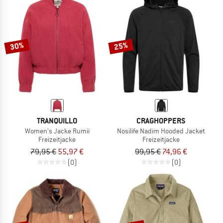
30%
25%
TRANQUILLO
CRAGHOPPERS
Women's Jacke Rumii
Nosilife Nadim Hooded Jacket
Freizeitjacke
Freizeitjacke
79,95 €
55,97 €
99,95 €
74,96 €
(0)
(0)