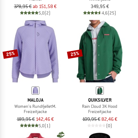
378,95 €
ab 151,58 €
349,95 €
5,0
(2)
4,6
(25)
25%
25%
MALOJA
QUIKSILVER
Women's RundfjelletM.
Rain Cloud 3K Hood
Freizeitjacke
Freizeitjacke
189,95 €
142,46 €
109,95 €
82,46 €
5,0
(1)
(0)