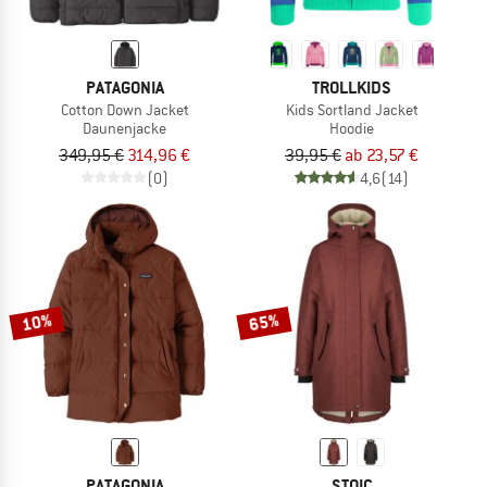
PATAGONIA
TROLLKIDS
Cotton Down Jacket
Kids Sortland Jacket
Daunenjacke
Hoodie
349,95 €
314,96 €
39,95 €
ab 23,57 €
(0)
4,6
(14)
10%
65%
PATAGONIA
STOIC