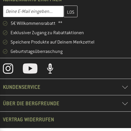
Gib hier deine E-Mail-Adresse ein und erstelle im nächsten Schri
E-Mail-Adresse
5€ Willkommensrabatt **
Exklusiver Zugang zu Rabattaktionen
Speichere Produkte auf Deinem Merkzettel
Geburtstagsüberraschung
KUNDENSERVICE
ÜBER DIE BERGFREUNDE
VERTRAG WIDERRUFEN