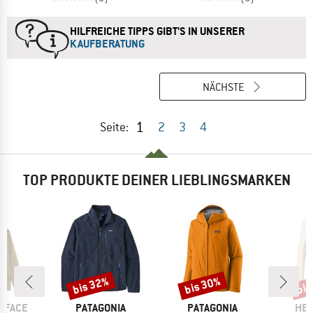
HILFREICHE TIPPS GIBT'S IN UNSERER
KAUFBERATUNG
NÄCHSTE
1
Seite:
2
3
4
TOP PRODUKTE DEINER LIEBLINGSMARKEN
bis 32%
bis 30%
bis
Rabatt
Rabatt
Raba
MARKE
MARKE
MA
 FACE
PATAGONIA
PATAGONIA
HEB