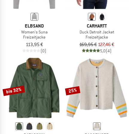
ELBSAND
CARHARTT
Women's Suna
Duck Detroit Jacket
Freizeitjacke
Freizeitjacke
113,95 €
169,95 €
127,46 €
(0)
5,0
(4)
bis 32%
25%