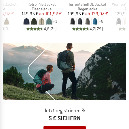
Artikel
Artikel
Artikel
ain Jacket
Retro Pile Jacket
Torrentshell 3L Jacket
Women's Merino210 
gruppe
Produktgruppe
Produktgruppe
Pr
cke
Fleecejacke
Regenjacke
Zi
eis
duzierter Preis
Preis
reduzierter Preis
Preis
reduzierter Preis
55,97 €
149,95 €
ab
101,97 €
199,95 €
ab
139,97 €
129,95
+
1
+
8
5,0
(
3
)
4,6
(
71
)
4,7
(
79
)
Jetzt registrieren &
5 € SICHERN