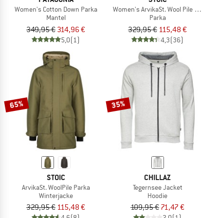
Women's Cotton Down Parka
Women's ArvikaSt. Wool Pile Parka
Mantel
Parka
349,95 €
314,96 €
329,95 €
115,48 €
5,0
(1)
4,3
(36)
65%
35%
STOIC
CHILLAZ
ArvikaSt. WoolPile Parka
Tegernsee Jacket
Winterjacke
Hoodie
329,95 €
115,48 €
109,95 €
71,47 €
4,6
(8)
2,0
(1)