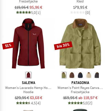
Freizeitjacke
Kleid
119,95 €
95,96 €
179,95 €
5,0
(1)
(0)
bis 30%
51%
SALEWA
PATAGONIA
Women's Lavaredo Hemp Hooded Jacket
Women's Point Reyes Canvas Coat
Hoodie
Freizeitjacke
129,95 €
63,68 €
169,95 €
ab 118,97 €
4,5
(4)
5,0
(2)