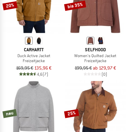
bis 35%
20%
CARHARTT
SELFHOOD
Duck Active Jacket
Women's Quilted Jacket
Freizeitjacke
Freizeitjacke
169,95 €
135,96 €
199,95 €
ab 129,97 €
4,6
(7)
(0)
25%
neu