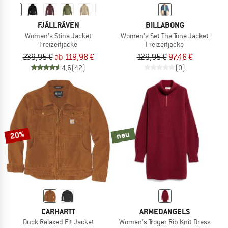
FJÄLLRÄVEN
BILLABONG
Women's Stina Jacket
Women's Set The Tone Jacket
Freizeitjacke
Freizeitjacke
239,95 €
ab 119,98 €
129,95 €
97,46 €
4,6
(42)
(0)
20%
neu
CARHARTT
ARMEDANGELS
Duck Relaxed Fit Jacket
Women's Troyer Rib Knit Dress