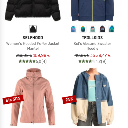
SELFHOOD
TROLLKIDS
Women's Hooded Puffer Jacket
Kid's Alesund Sweater
Mantel
Hoodie
219,95 €
109,98 €
49,95 €
ab 29,47 €
5,0
(4)
4,2
(9)
bis 50%
25%