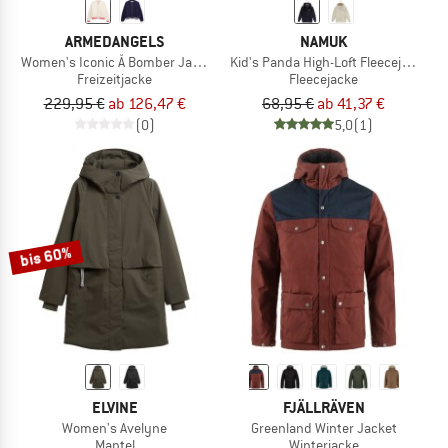
ARMEDANGELS
NAMUK
Women's Iconic Å Bomber Jacket
Kid's Panda High-Loft Fleecejacke
Freizeitjacke
Fleecejacke
229,95 €
ab 126,47 €
68,95 €
ab 41,37 €
(0)
5,0
(1)
bis 60%
ELVINE
FJÄLLRÄVEN
Women's Avelyne
Greenland Winter Jacket
Mantel
Winterjacke