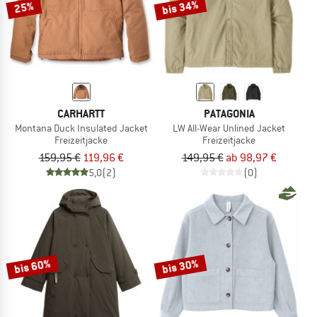
bis 34%
25%
CARHARTT
PATAGONIA
Montana Duck Insulated Jacket
LW All-Wear Unlined Jacket
Freizeitjacke
Freizeitjacke
159,95 €
119,96 €
149,95 €
ab 98,97 €
5,0
(2)
(0)
bis 60%
bis 30%