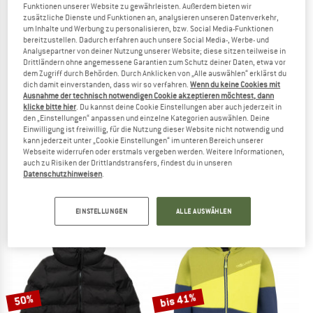
Funktionen unserer Website zu gewährleisten. Außerdem bieten wir
ZUM SOMMER SALE
zusätzliche Dienste und Funktionen an, analysieren unseren Datenverkehr,
um Inhalte und Werbung zu personalisieren, bzw. Social Media-Funktionen
bis 63%
bereitzustellen. Dadurch erfahren auch unsere Social Media-, Werbe- und
Analysepartner von deiner Nutzung unserer Website; diese sitzen teilweise in
Drittländern ohne angemessene Garantien zum Schutz deiner Daten, etwa vor
dem Zugriff durch Behörden. Durch Anklicken von „Alle auswählen“ erklärst du
dich damit einverstanden, dass wir so verfahren.
Wenn du keine Cookies mit
Ausnahme der technisch notwendigen Cookie akzeptieren möchtest, dann
klicke bitte hier
. Du kannst deine Cookie Einstellungen aber auch jederzeit in
den „Einstellungen“ anpassen und einzelne Kategorien auswählen. Deine
Einwilligung ist freiwillig, für die Nutzung dieser Website nicht notwendig und
kann jederzeit unter „Cookie Einstellungen“ im unteren Bereich unserer
PATAGONIA
PATAGONIA
Webseite widerrufen oder erstmals vergeben werden. Weitere Informationen,
auch zu Risiken der Drittlandstransfers, findest du in unseren
Women's Cord Fjord Jacket
Lightweight Insulated Fjord Flannel S
Datenschutzhinweisen
.
Daunenjacke
Freizeitjacke
349,95 €
219,95 €
ab 81,38 €
4,5
(2)
5,0
(4)
EINSTELLUNGEN
ALLE AUSWÄHLEN
bis 41%
50%