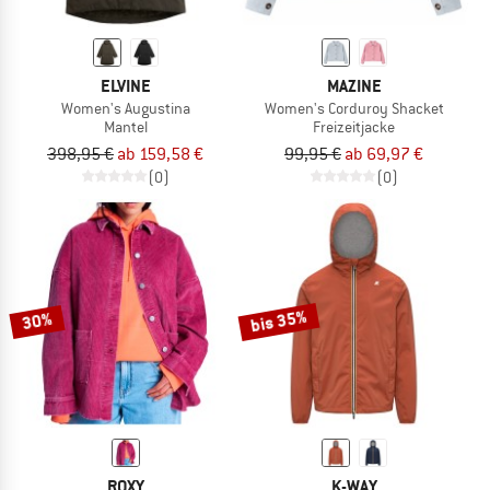
ELVINE
MAZINE
Women's Augustina
Women's Corduroy Shacket
Mantel
Freizeitjacke
398,95 €
ab 159,58 €
99,95 €
ab 69,97 €
(0)
(0)
bis 35%
30%
ROXY
K-WAY