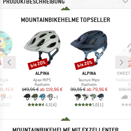
PRODUKTBESCHREIBUNG
MOUNTAINBIKEHELME TOPSELLER
bis 20%
bis 20%
30
Rabatt
Rabatt
Raba
KE
MARKE
MARKE
MARKE
X
ALPINA
ALPINA
SWEET 
Artikel
Artikel
Artikel
Style
Apax MIPS
Taunus Mips
Trailbla
tgruppe
Produktgruppe
Produktgruppe
P
lm
Radhelm
Radhelm
R
eis
duzierter Preis
Preis
reduzierter Preis
Preis
reduzierter Preis
41,46 €
149,95 €
ab
119,96 €
99,95 €
ab
79,96 €
198,9
+
3
+
1
5,0
(
2
)
4,5
(
4
)
5,0
(
1
)
MOUNTAINBIKEHELME MIT EXZELLENTER