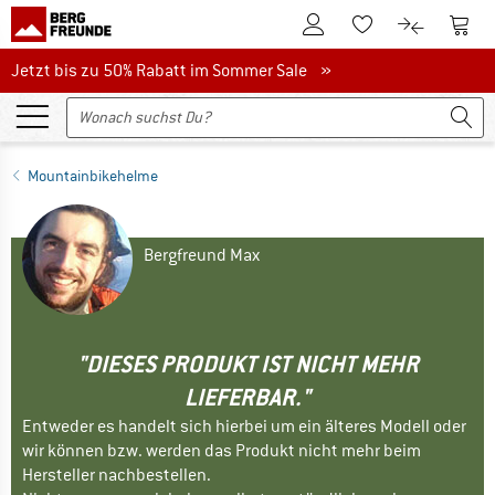
Zum Kundenkonto
Zum 
Zum Merkzettel.
Zum Produk
Jetzt bis zu 50% Rabatt im Sommer Sale
Jetzt bis zu 50% Rabatt im Sommer Sale »
Mountainbikehelme
Bergfreund Max
"DIESES PRODUKT IST NICHT MEHR
LIEFERBAR."
Entweder es handelt sich hierbei um ein älteres Modell oder
wir können bzw. werden das Produkt nicht mehr beim
Hersteller nachbestellen.