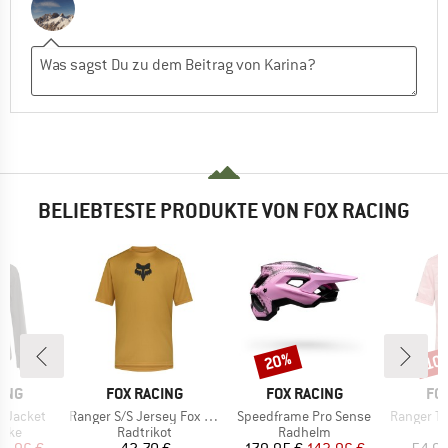
BELIEBTESTE PRODUKTE VON FOX RACING
20%
10
Rabatt
Raba
MARKE
MARKE
MA
ING
FOX RACING
FOX RACING
FO
Artikel
Artikel
Artikel
r Jacket
Ranger S/S Jersey Fox Head
Speedframe Pro Sense
Ranger Tr
gruppe
Produktgruppe
Produktgruppe
P
acke
Radtrikot
Radhelm
R