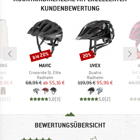
KUNDENBEWERTUNG
bis 20%
20%
35
Rabatt
Rabatt
Raba
MARKE
MARKE
ING
MAVIC
UVEX
Artikel
Artikel
Artik
hort
Crossride SL Elite
Quatro
Kid'
tgruppe
Produktgruppe
Produktgruppe
P
se
Radhelm
Radhelm
R
eis
duzierter Preis
Preis
reduzierter Preis
Preis
reduzierter Preis
8,96 €
68,95 €
ab
55,16 €
119,95 €
95,96 €
44,95
4,5
(
2
)
5,0
(
3
)
5,0
(
2
)
BEWERTUNGSÜBERSICHT