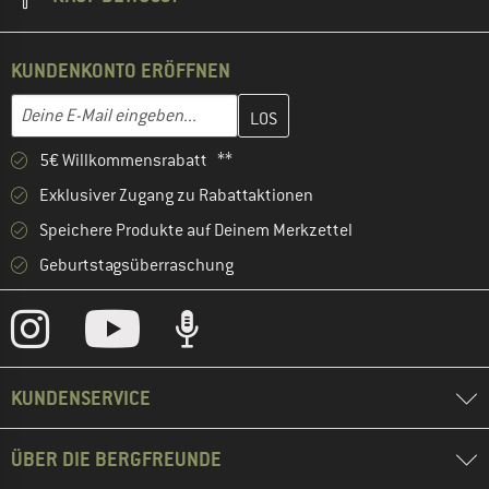
KUNDENKONTO ERÖFFNEN
Gib hier deine E-Mail-Adresse ein und erstelle im nächsten Schri
E-Mail-Adresse
5€ Willkommensrabatt **
Exklusiver Zugang zu Rabattaktionen
Speichere Produkte auf Deinem Merkzettel
Geburtstagsüberraschung
KUNDENSERVICE
ÜBER DIE BERGFREUNDE