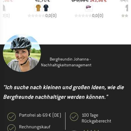
eis
duzierter Preis
Preis
Preis
reduzierter Preis
16,96 €
42,70 €
179,95 €
143,96 €
54,95
0,0
(
0
)
0,0
(
0
)
0,0
(
0
)
Bergfreundin Johanna -
Nachhaltigkeitsmanagement
"Ich suche nach kleinen und großen Ideen, wie die
Bergfreunde nachhaltiger werden können."
Portofrei ab 69 € (DE)
100 Tage
Rückgaberecht
Rechnungskauf