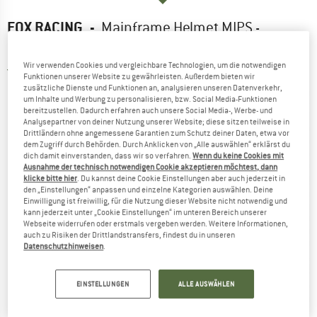
FOX RACING
-
Mainframe Helmet MIPS -
Radhelm
Wir verwenden Cookies und vergleichbare Technologien, um die notwendigen
5,0
(2)
Funktionen unserer Website zu gewährleisten. Außerdem bieten wir
zusätzliche Dienste und Funktionen an, analysieren unseren Datenverkehr,
um Inhalte und Werbung zu personalisieren, bzw. Social Media-Funktionen
bereitzustellen. Dadurch erfahren auch unsere Social Media-, Werbe- und
Analysepartner von deiner Nutzung unserer Website; diese sitzen teilweise in
Drittländern ohne angemessene Garantien zum Schutz deiner Daten, etwa vor
dem Zugriff durch Behörden. Durch Anklicken von „Alle auswählen“ erklärst du
dich damit einverstanden, dass wir so verfahren.
Wenn du keine Cookies mit
Ausnahme der technisch notwendigen Cookie akzeptieren möchtest, dann
klicke bitte hier
. Du kannst deine Cookie Einstellungen aber auch jederzeit in
den „Einstellungen“ anpassen und einzelne Kategorien auswählen. Deine
Einwilligung ist freiwillig, für die Nutzung dieser Website nicht notwendig und
kann jederzeit unter „Cookie Einstellungen“ im unteren Bereich unserer
Webseite widerrufen oder erstmals vergeben werden. Weitere Informationen,
auch zu Risiken der Drittlandstransfers, findest du in unseren
Datenschutzhinweisen
.
EINSTELLUNGEN
ALLE AUSWÄHLEN