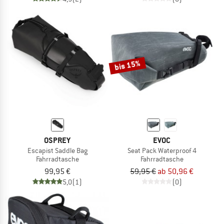
bis 15%
OSPREY
EVOC
Escapist Saddle Bag
Seat Pack Waterproof 4
Fahrradtasche
Fahrradtasche
99,95 €
59,95 €
ab 50,96 €
5,0
(1)
(0)