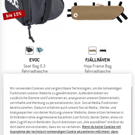
bis 15%
EVOC
FJÄLLRÄVEN
Seat Bag 0.3
Hoja Frame Bag
Fahrradtasche
Fahrradtasche
21,95 €
ab 18,66 €
ab 79,95 €
(0)
5,0
(1)
Wir verwenden Cookies und vergleichbare Technologien, um die notwendigen
Funktionen unserer Website zu gewährleisten. Außerdem bieten wir
zusätzliche Dienste und Funktionen an, analysieren unseren Datenverkehr,
um Inhalte und Werbung zu personalisieren, bzw. Social Media-Funktionen
bereitzustellen. Dadurch erfahren auch unsere Social Media-, Werbe- und
Analysepartner von deiner Nutzung unserer Website; diese sitzen teilweise in
Drittländern ohne angemessene Garantien zum Schutz deiner Daten, etwa vor
dem Zugriff durch Behörden. Durch Anklicken von „Alle auswählen“ erklärst du
dich damit einverstanden, dass wir so verfahren.
Wenn du keine Cookies mit
Ausnahme der technisch notwendigen Cookie akzeptieren möchtest, dann