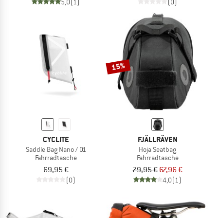
5,0
(1)
(0)
15%
CYCLITE
FJÄLLRÄVEN
Saddle Bag Nano / 01
Hoja Seatbag
Fahrradtasche
Fahrradtasche
69,95 €
79,95 €
67,96 €
(0)
4,0
(1)