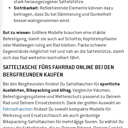
stark herausgezogener Sattelstütze.
Sichtbarkeit:
Reflektierende Elemente können dazu
beitragen, dass Du bei Dämmerung und Dunkelheit
besser wahrgenommen wirst.
Gut zu wissen:
Größere Modelle brauchen eine stabile
Befestigung, damit sie auch auf Schotter, Kopfsteinpflaster
oder Waldwegen ruhig am Rad bleiben. Packe schwere
Gegenstände möglichst tief und nah an die Sattelstütze, damit
sich das Rad weiterhin kontrolliert fährt.
SATTELTASCHE FÜRS FAHRRAD ONLINE BEI DEN
BERGFREUNDEN KAUFEN
sportliche
Bei den Bergfreunden findest Du Satteltaschen für
Ausfahrten, Bikepacking und Alltag.
Vergleiche Volumen,
Befestigungssysteme und Wetterschutz passend zu Deinem
Rad und Deinem Einsatzbereich. Dank der großen Auswahl an
Fahrradtaschen
findest Du sowohl kompakte Modelle für
Werkzeug und Ersatzschlauch als auch geräumige
Bikepacking-Satteltaschen für mehrtägige Touren. So wählst Du
genau die Satteltasche, die zu Deinem Fahrrad, Deinem Gepäck