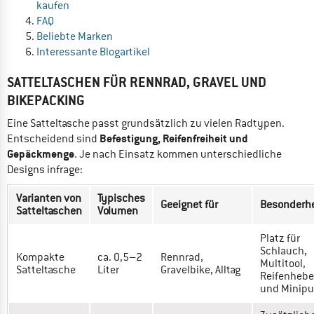
kaufen
FAQ
Beliebte Marken
Interessante Blogartikel
SATTELTASCHEN FÜR RENNRAD, GRAVEL UND
BIKEPACKING
Eine Satteltasche passt grundsätzlich zu vielen Radtypen.
Befestigung, Reifenfreiheit und
Entscheidend sind
Gepäckmenge
. Je nach Einsatz kommen unterschiedliche
Designs infrage:
Varianten von
Typisches
Geeignet für
Besonderh
Satteltaschen
Volumen
Platz für
Schlauch,
Kompakte
ca. 0,5–2
Rennrad,
Multitool,
Satteltasche
Liter
Gravelbike, Alltag
Reifenhebe
und Minip