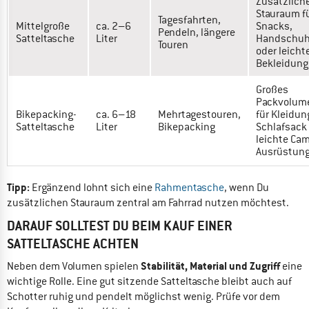
Zusätzlich
Stauraum f
Tagesfahrten,
Mittelgroße
ca. 2–6
Snacks,
Pendeln, längere
Satteltasche
Liter
Handschu
Touren
oder leicht
Bekleidung
Großes
Packvolum
Bikepacking-
ca. 6–18
Mehrtagestouren,
für Kleidun
Satteltasche
Liter
Bikepacking
Schlafsack
leichte Ca
Ausrüstun
Tipp:
Ergänzend lohnt sich eine
Rahmentasche
, wenn Du
zusätzlichen Stauraum zentral am Fahrrad nutzen möchtest.
DARAUF SOLLTEST DU BEIM KAUF EINER
SATTELTASCHE ACHTEN
Stabilität, Material und Zugriff
Neben dem Volumen spielen
eine
wichtige Rolle. Eine gut sitzende Satteltasche bleibt auch auf
Schotter ruhig und pendelt möglichst wenig. Prüfe vor dem