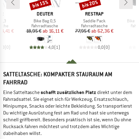
bis 15%
bis 20%
Rabatt
Rabatt
E
MARKE
MARKE
M
ER
DEUTER
RESTRAP
D
Artikel
Artikel
Artikel
 0,3
Bike Bag 0,5
Saddle Pack
Bike B
ruppe
Produktgruppe
Produktgruppe
Prod
asche
Fahrradtasche
Fahrradtasche
Fahr
eis
duzierter Preis
Preis
reduzierter Preis
Preis
reduzierter Preis
14,41 €
18,95 €
ab
16,11 €
77,95 €
ab
62,36 €
3
0,0
(
0
)
4,0
(
1
)
0,0
(
0
)
SATTELTASCHE: KOMPAKTER STAURAUM AM
FAHRRAD
schafft zusätzlichen Platz
Eine Satteltasche
direkt unter dem
Fahrradsattel. Sie eignet sich für Werkzeug, Ersatzschlauch,
Minipumpe, Snacks oder leichte Bekleidung. So transportierst
Du wichtige Ausrüstung fest am Rad und hast sie unterwegs
schnell griffbereit. Besonders praktisch ist sie, wenn Du ohne
Rucksack fahren möchtest und trotzdem alles Wichtige
dabeihaben willst.