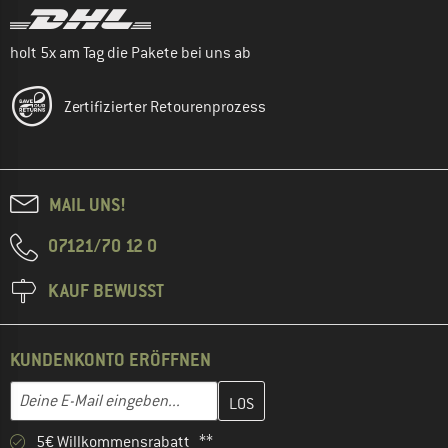
holt 5x am Tag die Pakete bei uns ab
Zertifizierter Retourenprozess
MAIL UNS!
07121/70 12 0
KAUF BEWUSST
KUNDENKONTO ERÖFFNEN
Gib hier deine E-Mail-Adresse ein und erstelle im nächsten Schri
E-Mail-Adresse
5€ Willkommensrabatt **