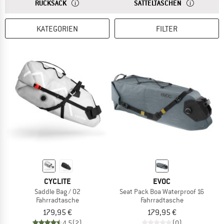
ANTWORT
EIN RUCKSACK EIGNET SICH BESONDERS GUT FÜR K
ANTWORT
EINE SATTELT
RUCKSACK
SATTELTASCHEN
KATEGORIEN
FILTER
CYCLITE
EVOC
Saddle Bag / 02
Seat Pack Boa Waterproof 16
Fahrradtasche
Fahrradtasche
179,95 €
179,95 €
4,5
(2)
(0)