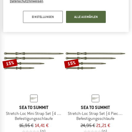
Datenschutzhinweisen
.
Stretch-Loc Strap
Stretch-Loc Mini Strap
Befestigungsschlaufe
Befestigungsschlaufe
EINSTELLUNGEN
ALLE AUSWÄHLEN
7,95 €
6,76 €
4,95 €
4,21 €
(0)
(0)
15%
15%
SEA TO SUMMIT
SEA TO SUMMIT
Stretch-Loc Mini Strap Set (4 Pieces)
Stretch-Loc Strap Set (4 Pieces)
Befestigungsschlaufe
Befestigungsschlaufe
16,95 €
14,41 €
24,95 €
21,21 €
(0)
(0)