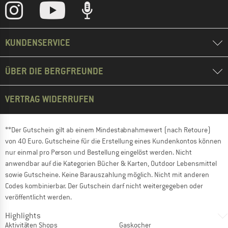
KUNDENSERVICE
ÜBER DIE BERGFREUNDE
VERTRAG WIDERRUFEN
**Der Gutschein gilt ab einem Mindestabnahmewert (nach Retoure)
von 40 Euro. Gutscheine für die Erstellung eines Kundenkontos können
nur einmal pro Person und Bestellung eingelöst werden. Nicht
anwendbar auf die Kategorien Bücher & Karten, Outdoor Lebensmittel
sowie Gutscheine. Keine Barauszahlung möglich. Nicht mit anderen
Codes kombinierbar. Der Gutschein darf nicht weitergegeben oder
veröffentlicht werden.
Highlights
Aktivitäten Shops
Gaskocher