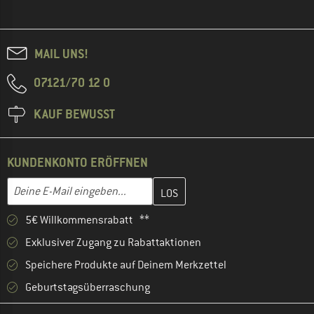
MAIL UNS!
07121/70 12 0
KAUF BEWUSST
KUNDENKONTO ERÖFFNEN
Gib hier deine E-Mail-Adresse ein und erstelle im nächsten Schri
E-Mail-Adresse
5€ Willkommensrabatt **
Exklusiver Zugang zu Rabattaktionen
Speichere Produkte auf Deinem Merkzettel
Geburtstagsüberraschung