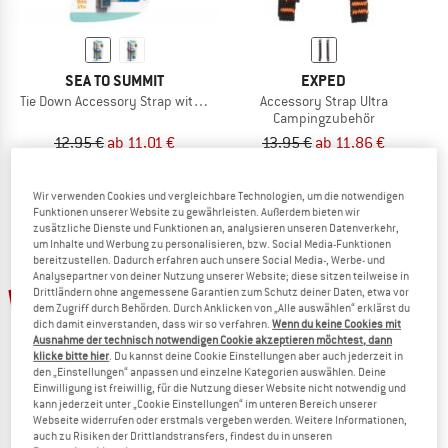
SEA TO SUMMIT
EXPED
Tie Down Accessory Strap with Hook
Accessory Strap Ultra
Campingzubehör
12,95 €
ab 11,01 €
13,95 €
ab 11,86 €
4,9
(17)
(0)
Wir verwenden Cookies und vergleichbare Technologien, um die notwendigen
Funktionen unserer Website zu gewährleisten. Außerdem bieten wir
zusätzliche Dienste und Funktionen an, analysieren unseren Datenverkehr,
um Inhalte und Werbung zu personalisieren, bzw. Social Media-Funktionen
bereitzustellen. Dadurch erfahren auch unsere Social Media-, Werbe- und
Analysepartner von deiner Nutzung unserer Website; diese sitzen teilweise in
15%
15%
Drittländern ohne angemessene Garantien zum Schutz deiner Daten, etwa vor
dem Zugriff durch Behörden. Durch Anklicken von „Alle auswählen“ erklärst du
dich damit einverstanden, dass wir so verfahren.
Wenn du keine Cookies mit
Ausnahme der technisch notwendigen Cookie akzeptieren möchtest, dann
klicke bitte hier
. Du kannst deine Cookie Einstellungen aber auch jederzeit in
den „Einstellungen“ anpassen und einzelne Kategorien auswählen. Deine
Einwilligung ist freiwillig, für die Nutzung dieser Website nicht notwendig und
kann jederzeit unter „Cookie Einstellungen“ im unteren Bereich unserer
Webseite widerrufen oder erstmals vergeben werden. Weitere Informationen,
auch zu Risiken der Drittlandstransfers, findest du in unseren
SEA TO SUMMIT
SEA TO SUMMIT