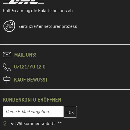
holt 5x am Tag die Pakete bei uns ab
Zertifizierter Retourenprozess
MAIL UNS!
07121/70 12 0
KAUF BEWUSST
KUNDENKONTO ERÖFFNEN
Gib hier deine E-Mail-Adresse ein und erstelle im nächsten Schri
E-Mail-Adresse
5€ Willkommensrabatt **