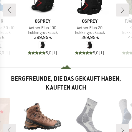
E
MARKE
MARKE
MA
ER
OSPREY
OSPREY
FJÄ
Artikel
Artikel
A
re 70+10
Aether Plus 100
Aether Plus 70
K
uppe
Produktgruppe
Produktgruppe
Produ
cksack
Trekkingrucksack
Trekkingrucksack
Trekk
eis
Preis
Preis
 €
399,95 €
369,95 €
4
5,0
(
1
)
5,0
(
1
)
5,0
(
1
)
BERGFREUNDE, DIE DAS GEKAUFT HABEN,
KAUFTEN AUCH
bis
Raba