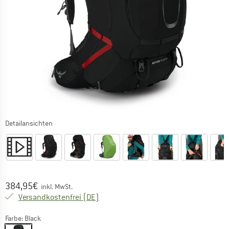
Detailansichten
Preis:
384,95
€
inkl. MwSt.
Deutschland. Informationen zu den Ver
Versandkostenfrei
(DE)
Farbe:
Black