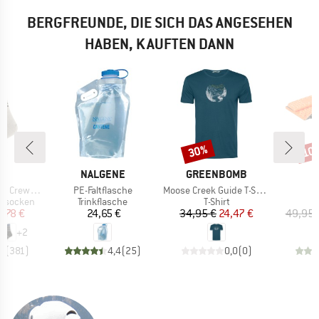
BERGFREUNDE, DIE SICH DAS ANGESEHEN
HABEN, KAUFTEN DANN
30%
10
Rabatt
Raba
KE
MARKE
MARKE
C
NALGENE
GREENBOMB
Artikel
Artikel
A
rew Socks
PE-Faltflasche
Moose Creek Guide T-Shirt
pe
Produktgruppe
Produktgruppe
P
nssocken
Trinkflasche
T-Shirt
I
eis
duzierter Preis
Preis
Preis
reduzierter Preis
0,78 €
24,65 €
34,95 €
24,47 €
49,95 
+
2
,4
(
381
)
4,4
(
25
)
0,0
(
0
)