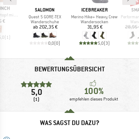
UNCH
MARKE
MARKE
MA
SALOMON
ICEBREAKER
SM
 Rindfleisch
Artikel
Artikel
Artikel
Quest 5 GORE-TEX
Merino Hike+ Heavy Crew
Performance Hik
eis
6 €
Produktgruppe
Produktgruppe
Prod
Wanderschuhe
Wandersocken
Wan
Preis
Preis
ab
202,35 €
31,95 €
28,95 
5,0
(
1
)
0,0
(
0
)
5,0
(
3
)
BEWERTUNGSÜBERSICHT
100%
5,0
(1)
empfehlen dieses Produkt
WAS SAGST DU DAZU?