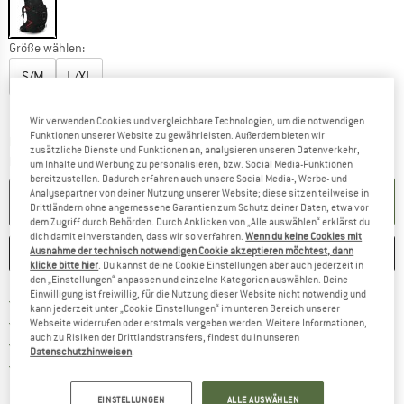
Größe wählen:
S/M
L/XL
Größentabelle
Wir verwenden Cookies und vergleichbare Technologien, um die notwendigen
Funktionen unserer Website zu gewährleisten. Außerdem bieten wir
Der Link öffnet sich in einer Infobox und bein
Lieferzeit: 2-3 Werktage
zusätzliche Dienste und Funktionen an, analysieren unseren Datenverkehr,
Menge:
um Inhalte und Werbung zu personalisieren, bzw. Social Media-Funktionen
bereitzustellen. Dadurch erfahren auch unsere Social Media-, Werbe- und
Analysepartner von deiner Nutzung unserer Website; diese sitzen teilweise in
IN DEN WARENKORB
Drittländern ohne angemessene Garantien zum Schutz deiner Daten, etwa vor
dem Zugriff durch Behörden. Durch Anklicken von „Alle auswählen“ erklärst du
dich damit einverstanden, dass wir so verfahren.
Wenn du keine Cookies mit
Ausnahme der technisch notwendigen Cookie akzeptieren möchtest, dann
MERKEN
VERGLEICHEN
klicke bitte hier
. Du kannst deine Cookie Einstellungen aber auch jederzeit in
den „Einstellungen“ anpassen und einzelne Kategorien auswählen. Deine
Einwilligung ist freiwillig, für die Nutzung dieser Website nicht notwendig und
Finde mehr Informationen zu den Versan
Portofrei ab 69 € (DE)
kann jederzeit unter „Cookie Einstellungen“ im unteren Bereich unserer
Gehe hier zu den Rückgabe-Richtlinie
100 Tage Rückgaberecht
Webseite widerrufen oder erstmals vergeben werden. Weitere Informationen,
auch zu Risiken der Drittlandstransfers, findest du in unseren
Finde die Zahlungs-Infos hier! Öffnet sich 
Kauf auf Rechnung
Datenschutzhinweisen
.
Finde alle Infos hier!
Trusted Shops Käuferschutz
EINSTELLUNGEN
ALLE AUSWÄHLEN