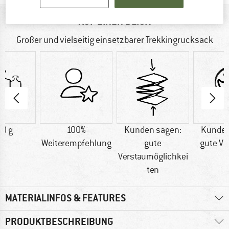
AUF EINEN BLICK
Großer und vielseitig einsetzbarer Trekkingrucksack
0 g
100%
Kunden sagen:
Kunden
Weiterempfehlung
gute
gute Ve
Verstaumöglichkei
ten
MATERIALINFOS & FEATURES
PRODUKTBESCHREIBUNG