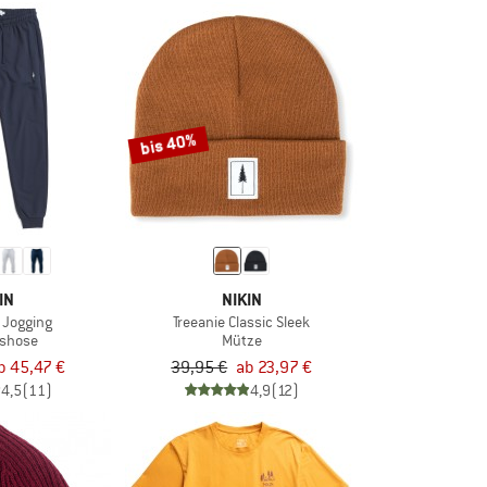
bis 40%
IN
NIKIN
 Jogging
Treeanie Classic Sleek
gshose
Mütze
b 45,47 €
39,95 €
ab 23,97 €
4,5
(11)
4,9
(12)