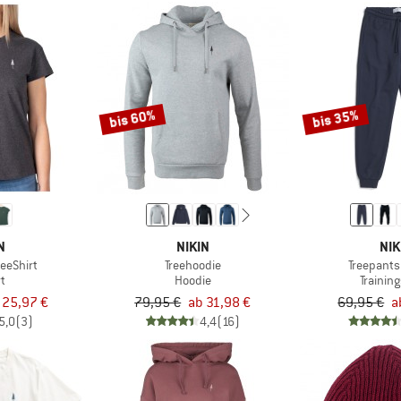
bis 60%
bis 35%
N
NIKIN
NIK
eeShirt
Treehoodie
Treepants
rt
Hoodie
Trainin
 25,97 €
79,95 €
ab 31,98 €
69,95 €
a
5,0
(3)
4,4
(16)