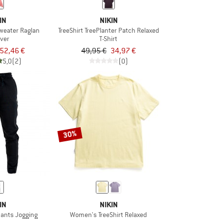
IN
NIKIN
weater Raglan
TreeShirt TreePlanter Patch Relaxed
over
T-Shirt
52,46 €
49,95 €
34,97 €
5,0
(2)
(0)
30%
IN
NIKIN
ants Jogging
Women's TreeShirt Relaxed