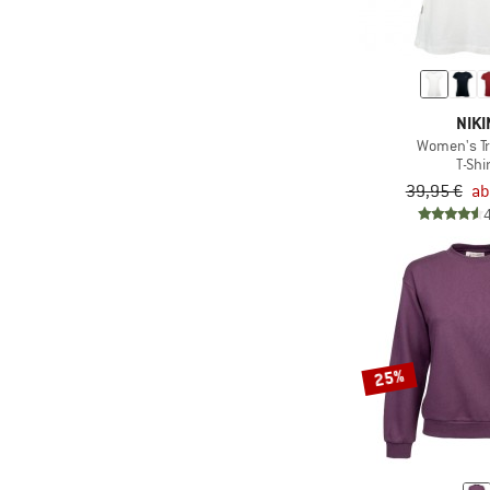
NIKI
Women's Tr
T-Shi
39,95 €
ab
25%