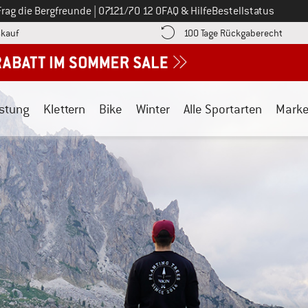
Ruf uns an unter
Frag die Bergfreunde
|
07121/70 12 0
FAQ & Hilfe
Bestellstatus
Finde die Zahlungs-Infos hier! Öffnet sich in einer Infobox
Gehe h
kauf
100 Tage Rückgaberecht
stung
Klettern
Bike
Winter
Alle Sportarten
Mark