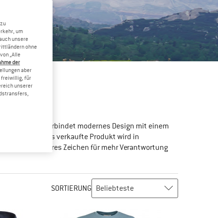
 zu
erkehr, um
 auch unsere
rittländern ohne
von „Alle
ahme der
tellungen aber
reiwillig, für
ereich unserer
dstransfers,
ECKER
. Die Kleidung verbindet modernes Design mit einem
fühlst. Für jedes verkaufte Produkt wird in
zt Du ein sichtbares Zeichen für mehr Verantwortung
SORTIERUNG