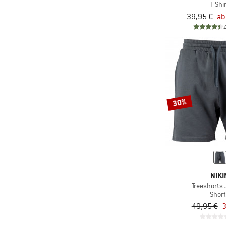
T-Shi
39,95 €
ab
30%
NIKI
Treeshorts
Shor
49,95 €
3