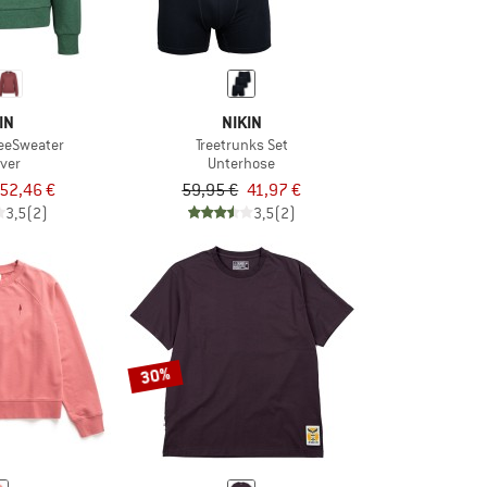
IN
NIKIN
eeSweater
Treetrunks Set
over
Unterhose
52,46 €
59,95 €
41,97 €
3,5
(2)
3,5
(2)
30%