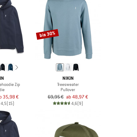
bis 30%
IN
NIKIN
ehoodie Zip
Treesweater
die
Pullover
b 35,98 €
69,95 €
ab 48,97 €
4,5
(15)
4,6
(9)