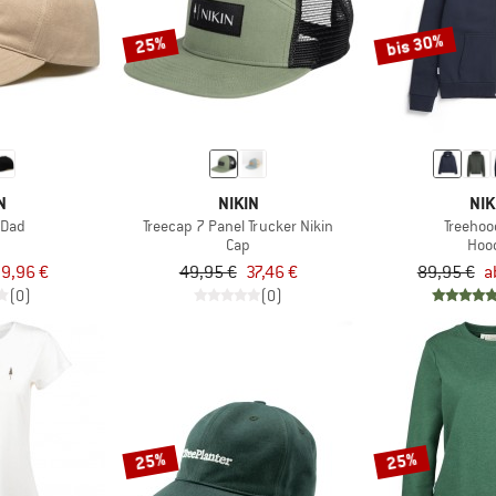
bis 30%
25%
N
NIKIN
NIK
 Dad
Treecap 7 Panel Trucker Nikin
Treehoo
Cap
Hoo
9,96 €
49,95 €
37,46 €
89,95 €
a
(0)
(0)
25%
25%