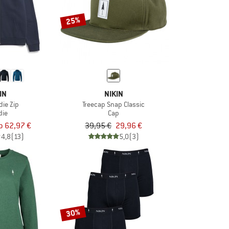
25%
IN
NIKIN
die Zip
Treecap Snap Classic
die
Cap
b 62,97 €
39,95 €
29,96 €
4,8
(13)
5,0
(3)
30%