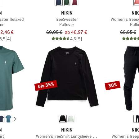
N
NIKIN
NIK
ater Relaxed
TreeSweater
Women's Trees
er
Pullover
Pull
2,46 €
69,95 €
ab 48,97 €
69,95 €
3,5
(4)
4,6
(5)
bis 35%
30%
N
NIKIN
NIK
irt
Women's TreeShirt Longsleeve Wool Slim
Women's Treep