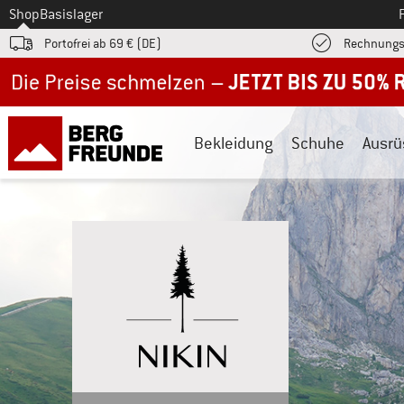
Zum
Shop
Basislager
Portofrei ab 69 € (DE)
Rechnungs
Jetzt bis zu 50% Rabatt im Sommer Sale
Bekleidung
Schuhe
Ausrü