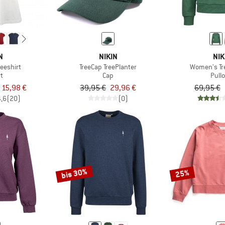
N
NIKIN
NIK
eeshirt
TreeCap TreePlanter
Women's Tr
rt
Cap
Pull
 15,98 €
39,95 €
29,96 €
69,95 €
4,6
(20)
(0)
bis 30%
25%