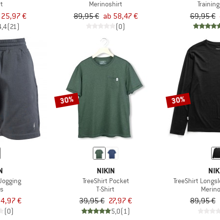
rt
Merinoshirt
Trainin
 25,97 €
89,95 €
ab 58,47 €
69,95 €
4,4
(21)
(0)
30%
30%
N
NIKIN
NIK
 Jogging
TreeShirt Pocket
TreeShirt Longs
ts
T-Shirt
Merino
4,97 €
39,95 €
27,97 €
89,95 €
(0)
5,0
(1)