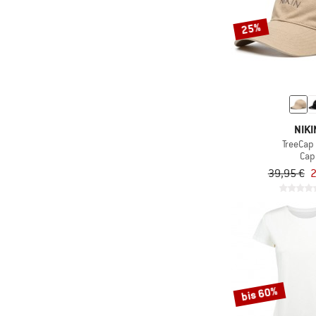
Nur rabattierte Produkte
& mehr
25%
NIKI
TreeCap
Cap
39,95 €
2
bis 60%