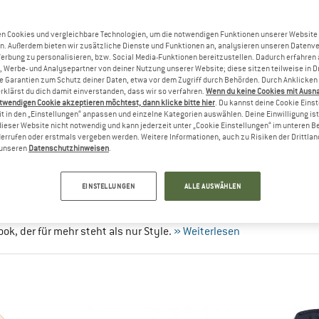
n Cookies und vergleichbare Technologien, um die notwendigen Funktionen unserer Website
n. Außerdem bieten wir zusätzliche Dienste und Funktionen an, analysieren unseren Datenv
Werbung zu personalisieren, bzw. Social Media-Funktionen bereitzustellen. Dadurch erfahren
, Werbe- und Analysepartner von deiner Nutzung unserer Website; diese sitzen teilweise in D
Garantien zum Schutz deiner Daten, etwa vor dem Zugriff durch Behörden. Durch Anklicken 
rklärst du dich damit einverstanden, dass wir so verfahren.
Wenn du keine Cookies mit Ausn
twendigen Cookie akzeptieren möchtest, dann klicke bitte hier
. Du kannst deine Cookie Eins
t in den „Einstellungen“ anpassen und einzelne Kategorien auswählen. Deine Einwilligung ist f
IKIN
dieser Website nicht notwendig und kann jederzeit unter „Cookie Einstellungen“ im unteren B
errufen oder erstmals vergeben werden. Weitere Informationen, auch zu Risiken der Drittlan
n unseren
Datenschutzhinweisen
.
LEIDUNG FÜR NATURVERBUNDENE ENTD
idest Du Dich für Mode, die ein bewusstes Lebensgefühl ausdrückt
EINSTELLUNGEN
ALLE AUSWÄHLEN
Stil und sorgt dafür, dass Du Dich draußen wie im Alltag rundum wohl
r Partnerorganisation One Tree Planted ein Baum gepflanzt. So set
ok, der für mehr steht als nur Style.
» Weiterlesen