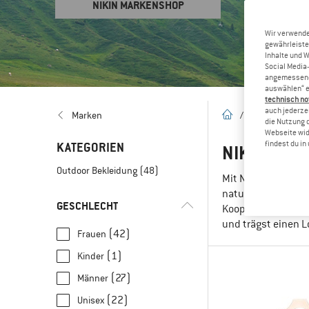
NIKIN MARKENSHOP
Wir verwende
gewährleiste
Inhalte und 
Social Media-
angemessene 
auswählen“ e
technisch no
auch jederzei
Startseite
Marken
/
Marken
/
N
die Nutzung 
Webseite wid
findest du i
KATEGORIEN
NIKIN BEK
Outdoor Bekleidung
(48)
Mit NIKIN entsche
naturinspirierten 
GESCHLECHT
Kooperation mit de
und trägst einen Lo
(42)
Frauen
(1)
Kinder
(27)
Männer
(22)
Unisex