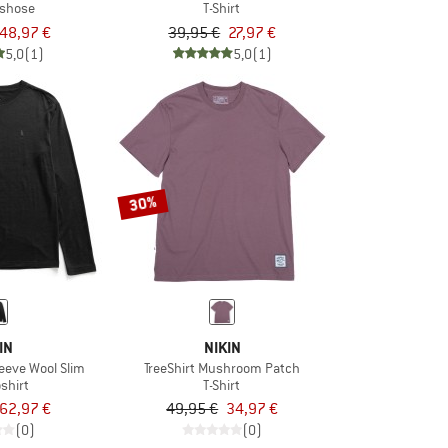
gshose
T-Shirt
48,97 €
39,95 €
27,97 €
5,0
(1)
5,0
(1)
30%
IN
NIKIN
leeve Wool Slim
TreeShirt Mushroom Patch
shirt
T-Shirt
62,97 €
49,95 €
34,97 €
(0)
(0)