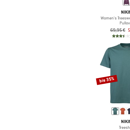
NIKI
Women's Treeswe
Pullov
69,95 €
5
bis 35%
NIKI
Treesh