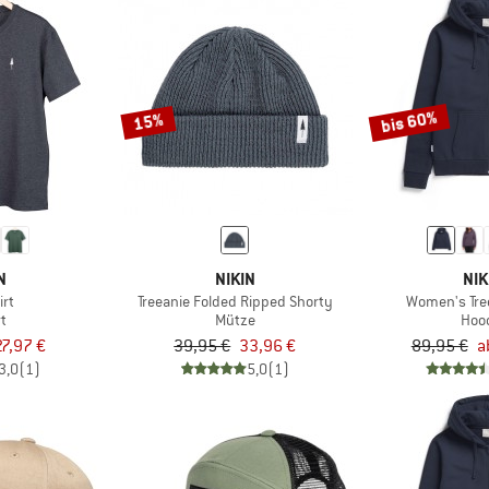
bis 60%
15%
N
NIKIN
NIK
irt
Treeanie Folded Ripped Shorty
Women's Tre
rt
Mütze
Hoo
27,97 €
39,95 €
33,96 €
89,95 €
a
3,0
(1)
5,0
(1)