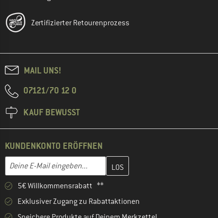
Zertifizierter Retourenprozess
MAIL UNS!
07121/70 12 0
KAUF BEWUSST
KUNDENKONTO ERÖFFNEN
Gib hier deine E-Mail-Adresse ein und erstelle im nächsten Schri
E-Mail-Adresse
5€ Willkommensrabatt **
Exklusiver Zugang zu Rabattaktionen
Speichere Produkte auf Deinem Merkzettel