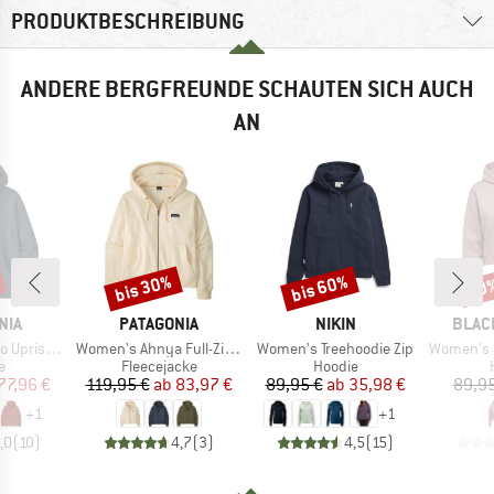
PRODUKTBESCHREIBUNG
ANDERE BERGFREUNDE SCHAUTEN SICH AUCH
AN
bis 30%
bis 60%
70
Rabatt
Rabatt
Raba
MARKE
MARKE
MARK
NIA
PATAGONIA
NIKIN
BLAC
Artikel
Artikel
Artikel
isal Hoody
Women's Ahnya Full-Zip Hoody
Women's Treehoodie Zip
Women's Crop
ktgruppe
Produktgruppe
Produktgruppe
e
Fleecejacke
Hoodie
eis
duzierter Preis
Preis
reduzierter Preis
Preis
reduzierter Preis
77,96 €
119,95 €
ab
83,97 €
89,95 €
ab
35,98 €
89,95
+
1
+
1
,0
(
10
)
4,7
(
3
)
4,5
(
15
)