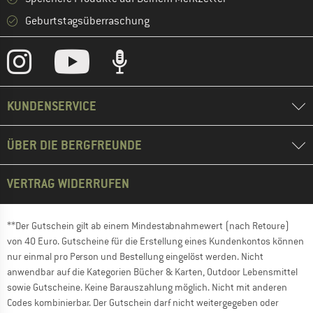
Geburtstagsüberraschung
KUNDENSERVICE
ÜBER DIE BERGFREUNDE
VERTRAG WIDERRUFEN
**Der Gutschein gilt ab einem Mindestabnahmewert (nach Retoure)
von 40 Euro. Gutscheine für die Erstellung eines Kundenkontos können
nur einmal pro Person und Bestellung eingelöst werden. Nicht
anwendbar auf die Kategorien Bücher & Karten, Outdoor Lebensmittel
sowie Gutscheine. Keine Barauszahlung möglich. Nicht mit anderen
Codes kombinierbar. Der Gutschein darf nicht weitergegeben oder