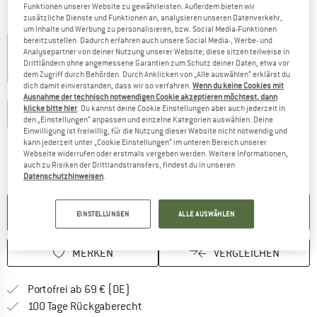
Funktionen unserer Website zu gewährleisten. Außerdem bieten wir
zusätzliche Dienste und Funktionen an, analysieren unseren Datenverkehr,
Farbe:
Turquoise
um Inhalte und Werbung zu personalisieren, bzw. Social Media-Funktionen
bereitzustellen. Dadurch erfahren auch unsere Social Media-, Werbe- und
Analysepartner von deiner Nutzung unserer Website; diese sitzen teilweise in
Drittländern ohne angemessene Garantien zum Schutz deiner Daten, etwa vor
35%
60%
dem Zugriff durch Behörden. Durch Anklicken von „Alle auswählen“ erklärst du
dich damit einverstanden, dass wir so verfahren.
Wenn du keine Cookies mit
Größe:
XL
Ausnahme der technisch notwendigen Cookie akzeptieren möchtest, dann
klicke bitte hier
. Du kannst deine Cookie Einstellungen aber auch jederzeit in
XS
S
M
L
XL
XXL
den „Einstellungen“ anpassen und einzelne Kategorien auswählen. Deine
Einwilligung ist freiwillig, für die Nutzung dieser Website nicht notwendig und
Größentabelle
kann jederzeit unter „Cookie Einstellungen“ im unteren Bereich unserer
Webseite widerrufen oder erstmals vergeben werden. Weitere Informationen,
Der Link öffnet sich in einer Infobox und beinhaltet
Lieferzeit: 2-4 Werktage
auch zu Risiken der Drittlandstransfers, findest du in unseren
Datenschutzhinweisen
.
Menge:
IN DEN WARENKORB
EINSTELLUNGEN
ALLE AUSWÄHLEN
MERKEN
VERGLEICHEN
Finde mehr Informationen zu den Versan
Portofrei ab 69 € (DE)
Gehe hier zu den Rückgabe-Richtlinie
100 Tage Rückgaberecht