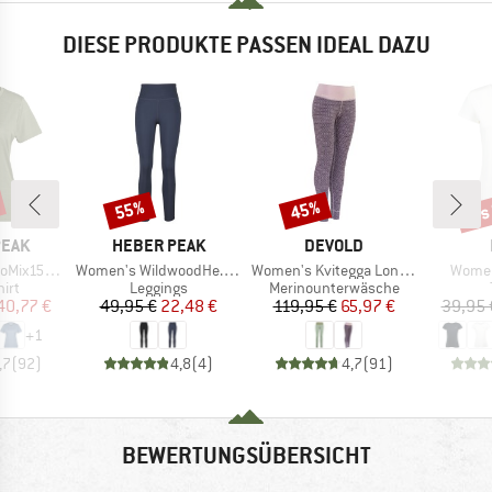
DIESE PRODUKTE PASSEN IDEAL DAZU
bis
55%
45%
Rabatt
Rabatt
Raba
MARKE
MARKE
PEAK
HEBER PEAK
DEVOLD
Artikel
Artikel
Artikel
He. II T-Shirt
Women's WildwoodHe. Tights
Women's Kvitegga Long Johns
Women'
gruppe
Produktgruppe
Produktgruppe
irt
Leggings
Merinounterwäsche
eis
duzierter Preis
Preis
reduzierter Preis
Preis
reduzierter Preis
40,77 €
49,95 €
22,48 €
119,95 €
65,97 €
39,95 
+
1
,7
(
92
)
4,8
(
4
)
4,7
(
91
)
BEWERTUNGSÜBERSICHT