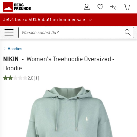
Zum Kundenkonto
Zum 
Zum Merkzettel.
Zum Produk
Jetzt bis zu 50% Rabatt im Sommer Sale
Jetzt bis zu 50% Rabatt im Sommer Sale »
Hoodies
NIKIN
-
Women's Treehoodie Oversized -
Hoodie
2,0
(1)