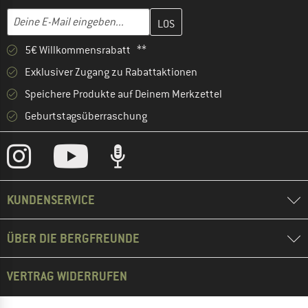
Gib hier deine E-Mail-Adresse ein und erstelle im nächsten Schri
Deine E-Mail eingeben...
5€ Willkommensrabatt **
Exklusiver Zugang zu Rabattaktionen
Speichere Produkte auf Deinem Merkzettel
Geburtstagsüberraschung
KUNDENSERVICE
ÜBER DIE BERGFREUNDE
VERTRAG WIDERRUFEN