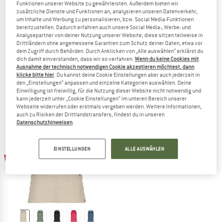
Funktionen unserer Website zu gewährleisten. Außerdem bieten wir
zusätzliche Dienste und Funktionen an, analysieren unseren Datenverkehr,
um Inhalte und Werbung zu personalisieren, bzw. Social Media-Funktionen
bereitzustellen. Dadurch erfahren auch unsere Social Media-, Werbe- und
Analysepartner von deiner Nutzung unserer Website; diese sitzen teilweise in
CMP
CMP
Drittländern ohne angemessene Garantien zum Schutz deiner Daten, etwa vor
Women's Jacket with Detachable Sleeves
Jacket With Detachable Sleeves Light
dem Zugriff durch Behörden. Durch Anklicken von „Alle auswählen“ erklärst du
Kunstfaserjacke
Kunstfaserjacke
dich damit einverstanden, dass wir so verfahren.
Wenn du keine Cookies mit
Ausnahme der technisch notwendigen Cookie akzeptieren möchtest, dann
99,95 €
ab 69,97 €
99,95 €
ab 74,96 €
klicke bitte hier
. Du kannst deine Cookie Einstellungen aber auch jederzeit in
4,0
(3)
4,8
(4)
den „Einstellungen“ anpassen und einzelne Kategorien auswählen. Deine
Einwilligung ist freiwillig, für die Nutzung dieser Website nicht notwendig und
kann jederzeit unter „Cookie Einstellungen“ im unteren Bereich unserer
Webseite widerrufen oder erstmals vergeben werden. Weitere Informationen,
auch zu Risiken der Drittlandstransfers, findest du in unseren
Datenschutzhinweisen
.
EINSTELLUNGEN
ALLE AUSWÄHLEN
bis 30%