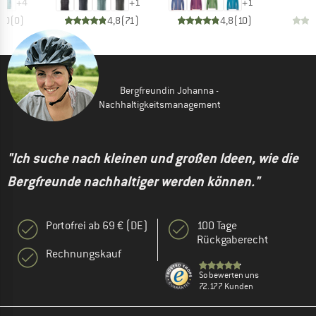
+
4
+
1
+
1
0,0
(
0
)
4,8
(
71
)
4,8
(
10
)
Bergfreundin Johanna -
Nachhaltigkeitsmanagement
"Ich suche nach kleinen und großen Ideen, wie die
Bergfreunde nachhaltiger werden können."
Portofrei ab 69 € (DE)
100 Tage
Rückgaberecht
Rechnungskauf
So bewerten uns
72.177 Kunden