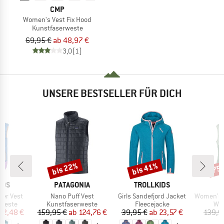
CMP
Women's Vest Fix Hood
Kunstfaserweste
69,95 €
ab 48,97 €
3,0
(1)
UNSERE BESTSELLER FÜR DICH
bis 22%
bis 41%
75
Rabatt
Rabatt
Raba
MARKE
MARKE
IDS
PATAGONIA
TROLLKIDS
Artikel
Artikel
Artikel
ger Vest
Nano Puff Vest
Girls Sandefjord Jacket
Women's MountainWool
uppe
Produktgruppe
Produktgruppe
Pro
rweste
Kunstfaserweste
Fleecejacke
Win
eis
duzierter Preis
Preis
reduzierter Preis
Preis
reduzierter Preis
22,48 €
159,95 €
ab
124,76 €
39,95 €
ab
23,57 €
139,9