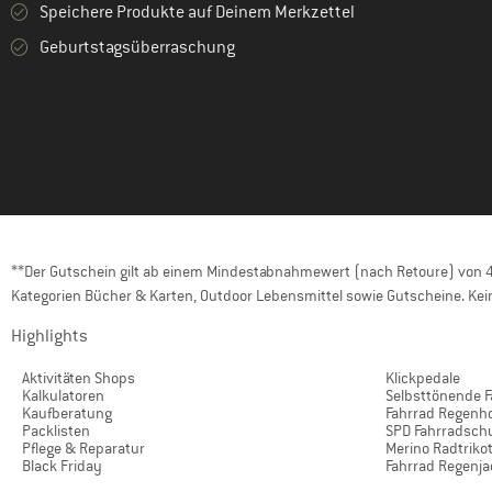
Speichere Produkte auf Deinem Merkzettel
Geburtstagsüberraschung
**Der Gutschein gilt ab einem Mindestabnahmewert (nach Retoure) von 40
Kategorien Bücher & Karten, Outdoor Lebensmittel sowie Gutscheine. Kein
Highlights
Aktivitäten Shops
Klickpedale
Kalkulatoren
Selbsttönende F
Kaufberatung
Fahrrad Regenh
Packlisten
SPD Fahrradsch
Pflege & Reparatur
Merino Radtriko
Black Friday
Fahrrad Regenj