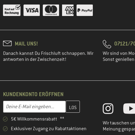
MAIL UNS!
07121/70
Danach kannst Du Frischluft schnappen. Wir
Wir sind von Mo-
antworten in der Zwischenzeit!
Sonst genießen w
KUNDENKONTO ERÖFFNEN
Gib hier deine E-Mail-Adresse ein und erstelle im nächsten Schri
E-Mail-Adresse
5€ Willkommensrabatt **
Wir tauschen un
Exklusiver Zugang zu Rabattaktionen
Meinung gespa