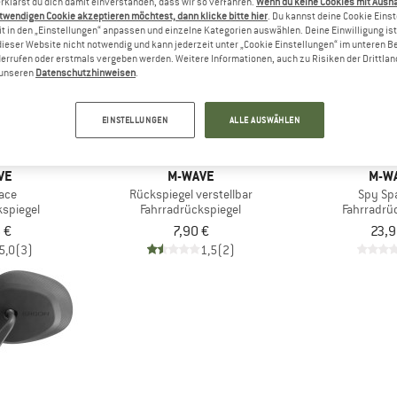
rklärst du dich damit einverstanden, dass wir so verfahren.
Wenn du keine Cookies mit Ausn
twendigen Cookie akzeptieren möchtest, dann klicke bitte hier
. Du kannst deine Cookie Eins
t in den „Einstellungen“ anpassen und einzelne Kategorien auswählen. Deine Einwilligung ist f
dieser Website nicht notwendig und kann jederzeit unter „Cookie Einstellungen“ im unteren B
errufen oder erstmals vergeben werden. Weitere Informationen, auch zu Risiken der Drittlan
n unseren
Datenschutzhinweisen
.
EINSTELLUNGEN
ALLE AUSWÄHLEN
VE
M-WAVE
M-W
ace
Rückspiegel verstellbar
Spy Sp
kspiegel
Fahrradrückspiegel
Fahrradrü
 €
7,90 €
23,9
5,0
(3)
1,5
(2)