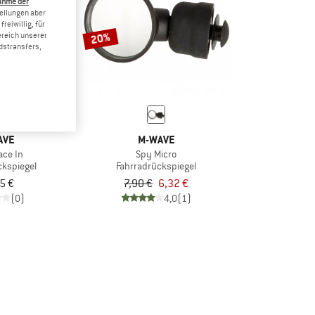
ahme der
tellungen aber
reiwillig, für
20%
ereich unserer
dstransfers,
AVE
M-WAVE
ace In
Spy Micro
ckspiegel
Fahrradrückspiegel
5 €
7,90 €
6,32 €
(0)
4,0
(1)