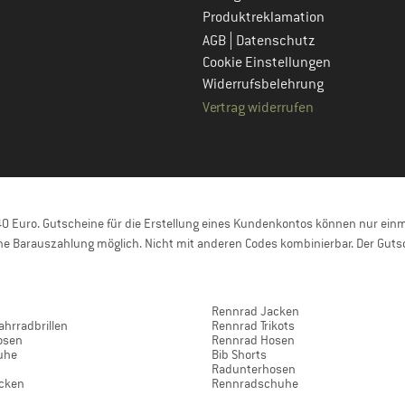
Produktreklamation
|
AGB
Datenschutz
Cookie Einstellungen
Widerrufsbelehrung
Vertrag widerrufen
 Euro. Gutscheine für die Erstellung eines Kundenkontos können nur einma
e Barauszahlung möglich. Nicht mit anderen Codes kombinierbar. Der Gutsc
Rennrad Jacken
ahrradbrillen
Rennrad Trikots
osen
Rennrad Hosen
uhe
Bib Shorts
t
Radunterhosen
acken
Rennradschuhe