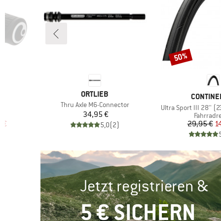
50%
Rabatt
1
MARKE
ORTLIEB
MARKE
CONTINE
Artikel
Thru Axle M6-Connector
Artikel
Ultra Sport III 28'' 
Preis
34,95 €
e
Produktg
Fahrradre
rter Preis
Pr
re
 €
29,95 €
1
5,0
(
2
)
)
Jetzt registrieren &
5 € SICHERN