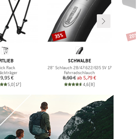
35%
20%
Rabatt
Rabat
ARKE
MARKE
RTLIEB
SCHWALBE
ikel
Artikel
ick Rack
28'' Schlauch 28/47-622/635 SV 17
duktgruppe
Produktgruppe
äckträger
Fahrradschlauch
Preis
Preis
reduzierter Preis
9,95 €
8,90 €
ab
5,79 €
5,0
(
17
)
4,6
(
8
)