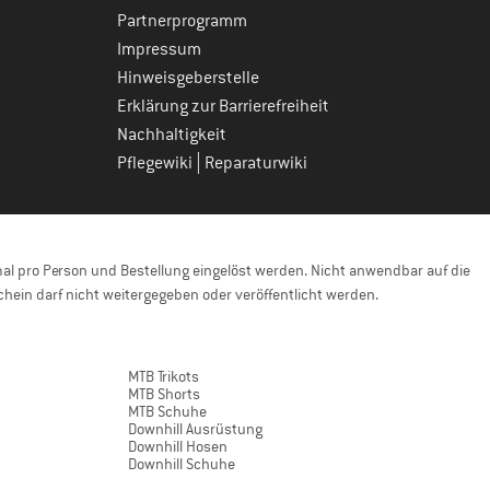
Partnerprogramm
Impressum
Hinweisgeberstelle
Erklärung zur Barrierefreiheit
Nachhaltigkeit
|
Pflegewiki
Reparaturwiki
l pro Person und Bestellung eingelöst werden. Nicht anwendbar auf die
hein darf nicht weitergegeben oder veröffentlicht werden.
MTB Trikots
MTB Shorts
MTB Schuhe
Downhill Ausrüstung
Downhill Hosen
Downhill Schuhe