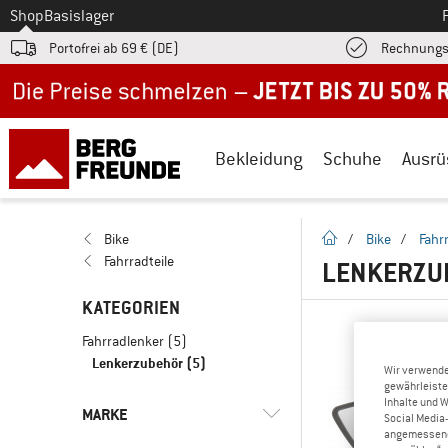
Zum
Shop
Basislager
Portofrei ab 69 € (DE)
Rechnungs
Jetzt bis zu 50% Rabatt im Sommer Sale
Bekleidung
Schuhe
Ausrü
Startseite
Bike
/
Bike
/
Fahr
Fahrradteile
LENKERZ
KATEGORIEN
Fahrradlenker
(5)
Lenkerzubehör
(5)
Wir verwende
gewährleiste
Inhalte und 
MARKE
Social Media-
angemessene 