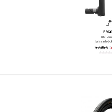
ERG
RM Tou
Fahrradrüc
39,95 €
3