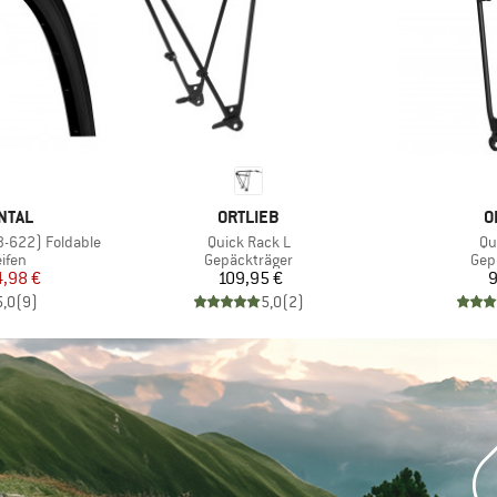
MARKE
M
NTAL
ORTLIEB
O
Artikel
Art
(23-622) Foldable
Quick Rack L
Qu
ruppe
Produktgruppe
Pro
ifen
Gepäckträger
Gep
eis
duzierter Preis
Preis
4,98 €
109,95 €
9
5,0
(
9
)
5,0
(
2
)