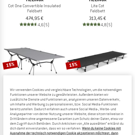
Cot One Convertible Insulated
Lite Cot
Feldbett
Feldbett
474,95 €
313,45 €
4,6
(5)
4,8
(5)
15%
15%
Wir verwenden Cookies und vergleichbare Technologien, um die notwendigen
Funktionen unserer Website zu gewährleisten. Außerdem bieten wir
zusätzliche Dienste und Funktionen an, analysieren unseren Datenverkehr,
um Inhalte und Werbung zu personalisieren, bzw. Social Media-Funktionen
ROBENS
KELTY
bereitzustellen. Dadurch erfahren auch unsere Social Media-, Werbe- und
Analysepartner von deiner Nutzung unserer Website; diese sitzen teilweise in
Outpost Tall Base Camp
Lowdown Cot
Drittländern ohne angemessene Garantien zum Schutz deiner Daten, etwa vor
Feldbett
Feldbett
dem Zugriff durch Behörden. Durch Anklicken von „Alle auswählen“ erklärst du
129,95 €
110,46 €
189,95 €
161,46 €
dich damit einverstanden, dass wir so verfahren.
Wenn du keine Cookies mit
Ausnahme der technisch notwendigen Cookie akzeptieren möchtest, dann
(0)
(0)