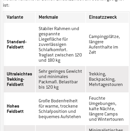
ist:
Variante
Merkmale
Einsatzzweck
Stabiler Rahmen und
gespannte
Campingplätze,
Liegefläche für
Standard-
längere
zuverlässigen
Feldbett
Aufenthalte im
Schlafkomfort.
Zelt
Traglast zwischen 120
und 180 kg
Sehr geringes Gewicht
Ultraleichtes
Trekking,
und minimales
Trekking-
Backpacking,
Packmaß. Belastbar
Feldbett
Mehrtagestouren
bis 120 kg
Feuchte
Große Bodenfreiheit
Umgebungen,
Hohes
für warme, trockene
kalte Nächte,
Feldbett
Schlafposition und
längere Camps
bequemes Aufstehen
und Wintertouren
Minimalistisches