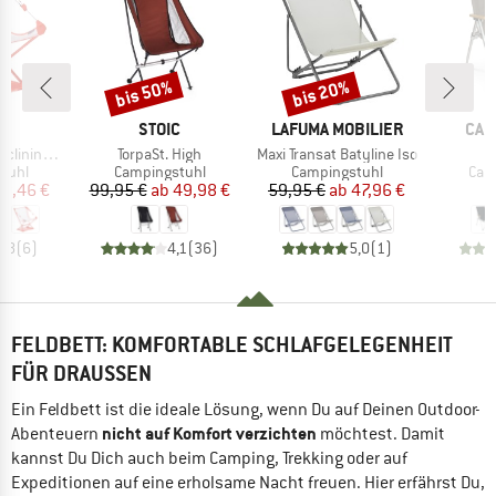
bis 50%
bis 20%
Rabatt
Rabatt
KE
MARKE
MARKE
MAR
O
STOIC
LAFUMA MOBILIER
CAM
Artikel
Artikel
Ar
 Camp Chair
TorpaSt. High
Maxi Transat Batyline Iso
A
ruppe
Produktgruppe
Produktgruppe
Pro
tuhl
Campingstuhl
Campingstuhl
Cam
eis
duzierter Preis
Preis
reduzierter Preis
Preis
reduzierter Preis
78,46 €
99,95 €
ab
49,98 €
59,95 €
ab
47,96 €
1
4,8
(
6
)
4,1
(
36
)
5,0
(
1
)
FELDBETT: KOMFORTABLE SCHLAFGELEGENHEIT
FÜR DRAUSSEN
Ein Feldbett ist die ideale Lösung, wenn Du auf Deinen Outdoor-
nicht auf Komfort verzichten
Abenteuern
möchtest. Damit
kannst Du Dich auch beim Camping, Trekking oder auf
Expeditionen auf eine erholsame Nacht freuen. Hier erfährst Du,