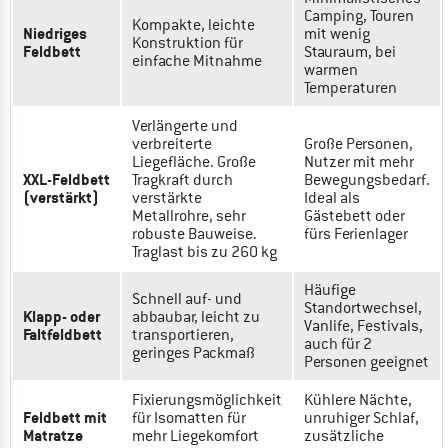
Camping, Touren
Kompakte, leichte
Niedriges
mit wenig
Konstruktion für
Feldbett
Stauraum, bei
einfache Mitnahme
warmen
Temperaturen
Verlängerte und
verbreiterte
Große Personen,
Liegefläche. Große
Nutzer mit mehr
XXL-Feldbett
Tragkraft durch
Bewegungsbedarf.
(verstärkt)
verstärkte
Ideal als
Metallrohre, sehr
Gästebett oder
robuste Bauweise.
fürs Ferienlager
Traglast bis zu 260 kg
Häufige
Schnell auf- und
Standortwechsel,
Klapp- oder
abbaubar, leicht zu
Vanlife, Festivals,
Faltfeldbett
transportieren,
auch für 2
geringes Packmaß
Personen geeignet
Fixierungsmöglichkeit
Kühlere Nächte,
Feldbett mit
für Isomatten für
unruhiger Schlaf,
Matratze
mehr Liegekomfort
zusätzliche