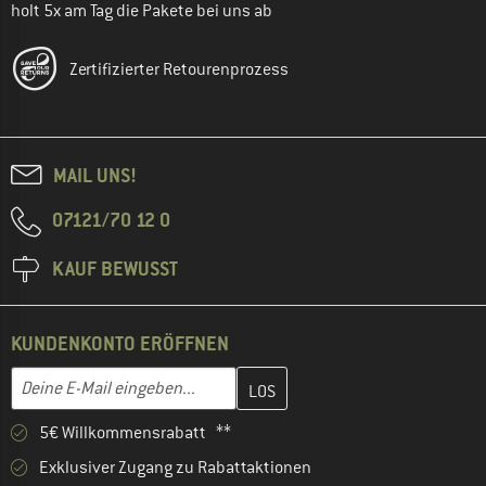
holt 5x am Tag die Pakete bei uns ab
Zertifizierter Retourenprozess
MAIL UNS!
07121/70 12 0
KAUF BEWUSST
KUNDENKONTO ERÖFFNEN
Gib hier deine E-Mail-Adresse ein und erstelle im nächsten Schri
E-Mail-Adresse
5€ Willkommensrabatt **
Exklusiver Zugang zu Rabattaktionen