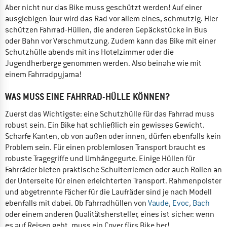
Aber nicht nur das Bike muss geschützt werden! Auf einer
ausgiebigen Tour wird das Rad vor allem eines, schmutzig. Hier
schützen Fahrrad-Hüllen, die anderen Gepäckstücke in Bus
oder Bahn vor Verschmutzung. Zudem kann das Bike mit einer
Schutzhülle abends mit ins Hotelzimmer oder die
Jugendherberge genommen werden. Also beinahe wie mit
einem Fahrradpyjama!
WAS MUSS EINE FAHRRAD-HÜLLE KÖNNEN?
Zuerst das Wichtigste: eine Schutzhülle für das Fahrrad muss
robust sein. Ein Bike hat schließlich ein gewisses Gewicht.
Scharfe Kanten, ob von außen oder innen, dürfen ebenfalls kein
Problem sein. Für einen problemlosen Transport braucht es
robuste Tragegriffe und Umhängegurte. Einige Hüllen für
Fahrräder bieten praktische Schulterriemen oder auch Rollen an
der Unterseite für einen erleichterten Transport. Rahmenpolster
und abgetrennte Fächer für die Laufräder sind je nach Modell
ebenfalls mit dabei. Ob Fahrradhüllen von
Vaude
,
Evoc
,
Bach
oder einem anderen Qualitätshersteller, eines ist sicher: wenn
es auf Reisen geht, muss ein Cover fürs Bike her!