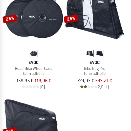
ZUM SOMMER SALE
25%
25%
EVOC
EVOC
Road Bike Wheel Case
Bike Bag Pro
Fahrradhülle
Fahrradhülle
159,95 €
119,96 €
724,95 €
543,71 €
(0)
2,0
(1)