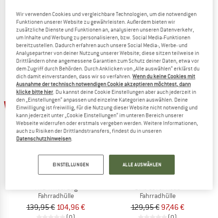
Chain Cover MTB
Bike Cover MTB
Wir verwenden Cookies und vergleichbare Technologien, um die notwendigen
Fahrradhülle
Fahrradhülle
Funktionen unserer Website zu gewährleisten. Außerdem bieten wir
29,95 €
22,46 €
129,95 €
97,46 €
zusätzliche Dienste und Funktionen an, analysieren unseren Datenverkehr,
um Inhalte und Werbung zu personalisieren, bzw. Social Media-Funktionen
(0)
(0)
bereitzustellen. Dadurch erfahren auch unsere Social Media-, Werbe- und
Analysepartner von deiner Nutzung unserer Website; diese sitzen teilweise in
Drittländern ohne angemessene Garantien zum Schutz deiner Daten, etwa vor
dem Zugriff durch Behörden. Durch Anklicken von „Alle auswählen“ erklärst du
dich damit einverstanden, dass wir so verfahren.
Wenn du keine Cookies mit
Ausnahme der technisch notwendigen Cookie akzeptieren möchtest, dann
klicke bitte hier
. Du kannst deine Cookie Einstellungen aber auch jederzeit in
den „Einstellungen“ anpassen und einzelne Kategorien auswählen. Deine
25%
25%
Einwilligung ist freiwillig, für die Nutzung dieser Website nicht notwendig und
kann jederzeit unter „Cookie Einstellungen“ im unteren Bereich unserer
Webseite widerrufen oder erstmals vergeben werden. Weitere Informationen,
auch zu Risiken der Drittlandstransfers, findest du in unseren
Datenschutzhinweisen
.
EINSTELLUNGEN
ALLE AUSWÄHLEN
EVOC
EVOC
MTB Wheel Bag
Bike Cover Road
Fahrradhülle
Fahrradhülle
139,95 €
104,96 €
129,95 €
97,46 €
(0)
(0)