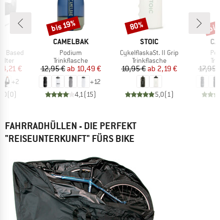
bis
bis 19%
80%
Rabatt
Rabatt
Raba
KE
MARKE
MARKE
MA
E
CAMELBAK
STOIC
CA
Artikel
Artikel
Arti
io Based
Podium
CykelflaskaSt. II Grip
Pod
ruppe
Produktgruppe
Produktgruppe
Pr
alter
Trinkflasche
Trinkflasche
Tri
eis
duzierter Preis
Preis
reduzierter Preis
Preis
reduzierter Preis
14,21 €
12,95 €
ab
10,49 €
10,95 €
ab
2,19 €
17,95 
+
2
+
12
0,0
(
0
)
4,1
(
15
)
5,0
(
1
)
FAHRRADHÜLLEN - DIE PERFEKT
"REISEUNTERKUNFT" FÜRS BIKE