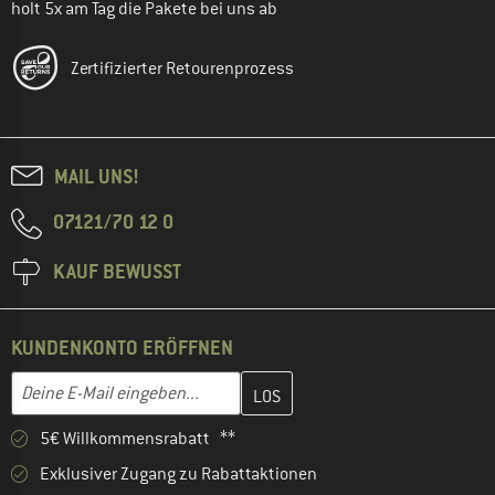
holt 5x am Tag die Pakete bei uns ab
Zertifizierter Retourenprozess
MAIL UNS!
07121/70 12 0
KAUF BEWUSST
KUNDENKONTO ERÖFFNEN
Gib hier deine E-Mail-Adresse ein und erstelle im nächsten Schri
E-Mail-Adresse
5€ Willkommensrabatt **
Exklusiver Zugang zu Rabattaktionen