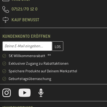
07121/70 12 0
KAUF BEWUSST
KUNDENKONTO ERÖFFNEN
Gib hier deine E-Mail-Adresse ein und erstelle im nächsten Schri
E-Mail-Adresse
5€ Willkommensrabatt **
Exklusiver Zugang zu Rabattaktionen
Speichere Produkte auf Deinem Merkzettel
Geburtstagsüberraschung