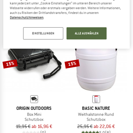
kann jederzeit unter „Cookie Einstellungen“ im unteren Bereich unserer
LoadOut GoBox 30 Carry Handle
LoadOut GoBox 30 Divider
Webseite widerrufen oder erstmals vergeben werden. Weitere Informationen,
Ersatzgriff
Trennwand
auch zu Risiken der Drittlandstransfers, findest du in unseren
19,95 €
19,95 €
Datenschutzhinweisen
.
(0)
(0)
EINSTELLUNGEN
ALLE AUSWÄHLEN
15%
15%
ORIGIN OUTDOORS
BASIC NATURE
Box Mini
Weithalstonne Rund
Schutzbox
Schutzbox
19,95 €
ab 16,96 €
25,95 €
ab 22,06 €
(0)
5,0
(8)