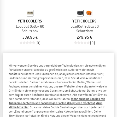
YETI COOLERS
YETI COOLERS
LoadOut GoBox 60
LoadOut GoBox 30
Schutzbox
Schutzbox
339,95 €
279,95 €
(0)
(0)
Wir verwenden Cookies und vergleichbare Technologien, um die notwendigen
Funktionen unserer Website zu gewährleisten. Außerdem bieten wir
zusätzliche Dienste und Funktionen an, analysieren unseren Datenverkehr,
um Inhalte und Werbung zu personalisieren, bzw. Social Media-Funktionen
bereitzustellen. Dadurch erfahren auch unsere Social Media-, Werbe- und
Analysepartner von deiner Nutzung unserer Website; diese sitzen teilweise in
Drittländern ohne angemessene Garantien zum Schutz deiner Daten, etwa vor
dem Zugriff durch Behörden. Durch Anklicken von „Alle auswählen“ erklärst du
dich damit einverstanden, dass wir so verfahren.
Wenn du keine Cookies mit
Ausnahme der technisch notwendigen Cookie akzeptieren möchtest, dann
klicke bitte hier
. Du kannst deine Cookie Einstellungen aber auch jederzeit in
den „Einstellungen“ anpassen und einzelne Kategorien auswählen. Deine
Einwilligung ist freiwillig, für die Nutzung dieser Website nicht notwendig und
YETI COOLERS
YETI COOLERS