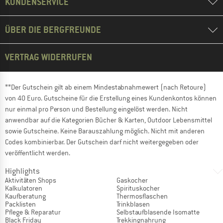
KUNDENSERVICE
ÜBER DIE BERGFREUNDE
VERTRAG WIDERRUFEN
**Der Gutschein gilt ab einem Mindestabnahmewert (nach Retoure)
von 40 Euro. Gutscheine für die Erstellung eines Kundenkontos können
nur einmal pro Person und Bestellung eingelöst werden. Nicht
anwendbar auf die Kategorien Bücher & Karten, Outdoor Lebensmittel
sowie Gutscheine. Keine Barauszahlung möglich. Nicht mit anderen
Codes kombinierbar. Der Gutschein darf nicht weitergegeben oder
veröffentlicht werden.
Highlights
Aktivitäten Shops
Gaskocher
Kalkulatoren
Spirituskocher
Kaufberatung
Thermosflaschen
Packlisten
Trinkblasen
Pflege & Reparatur
Selbstaufblasende Isomatte
Black Friday
Trekkingnahrung