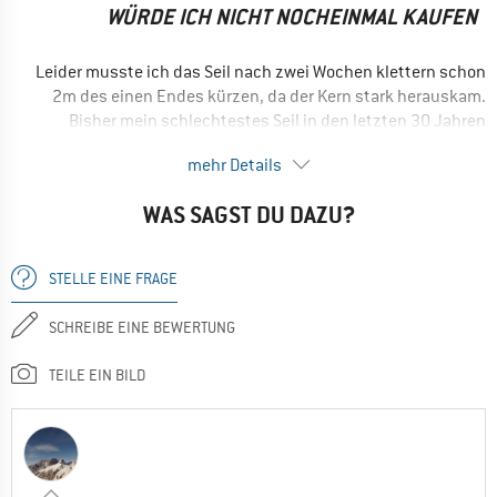
WÜRDE ICH NICHT NOCHEINMAL KAUFEN
Alpinklettern
Ja, ich würde das Produkt einem Freund empfehlen
Leider musste ich das Seil nach zwei Wochen klettern schon
2m des einen Endes kürzen, da der Kern stark herauskam.
Bisher mein schlechtestes Seil in den letzten 30 Jahren
klettern!
mehr Details
NACHTEILE
Wenig robust
WAS SAGST DU DAZU?
Nein, ich würde das Produkt nicht weiterempfehlen
STELLE EINE FRAGE
SCHREIBE EINE BEWERTUNG
TEILE EIN BILD