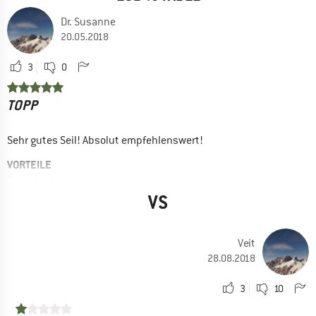
Dr. Susanne
20.05.2018
3
0
TOPP
Sehr gutes Seil! Absolut empfehlenswert!
VORTEILE
Preis / Leistung
VS
Leicht
Gute Handhabung
Veit
Robust
28.08.2018
EINSATZBEREICH
Indoorklettern
3
10
Sportklettern