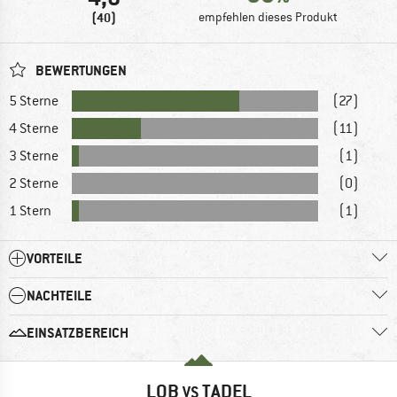
(40)
empfehlen dieses Produkt
BEWERTUNGEN
5 Sterne
(27)
4 Sterne
(11)
3 Sterne
(1)
2 Sterne
(0)
1 Stern
(1)
VORTEILE
NACHTEILE
EINSATZBEREICH
LOB
TADEL
VS