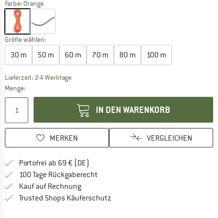
Farbe:
Orange
Größe wählen:
30 m
50 m
60 m
70 m
80 m
100 m
Der Link öffnet sich in einer Infobox und beinhaltet
Lieferzeit: 2-4 Werktage
Menge:
IN DEN WARENKORB
MERKEN
VERGLEICHEN
Finde mehr Informationen zu den Versan
Portofrei ab 69 € (DE)
Gehe hier zu den Rückgabe-Richtlinie
100 Tage Rückgaberecht
Finde die Zahlungs-Infos hier! Öffnet sich 
Kauf auf Rechnung
Finde alle Infos hier!
Trusted Shops Käuferschutz