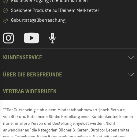
Exklusiver Zugang zu Rabattaktionen
Speichere Produkte auf Deinem Merkzettel
Geburtstagsüberraschung
KUNDENSERVICE
ÜBER DIE BERGFREUNDE
VERTRAG WIDERRUFEN
**Der Gutschein gilt ab einem Mindestabnahmewert (nach Retoure)
von 40 Euro. Gutscheine für die Erstellung eines Kundenkontos können
nur einmal pro Person und Bestellung eingelöst werden. Nicht
anwendbar auf die Kategorien Bücher & Karten, Outdoor Lebensmittel
sowie Gutscheine. Keine Barauszahlung möglich. Nicht mit anderen