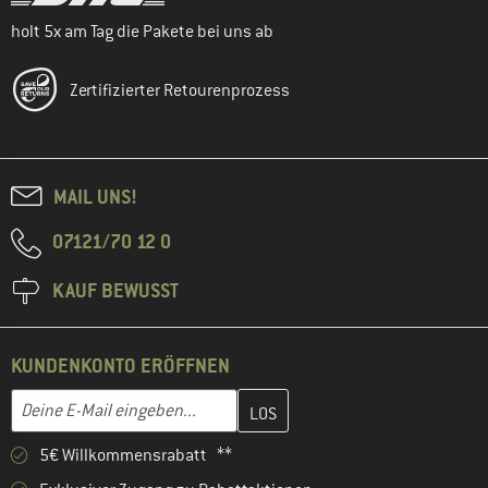
holt 5x am Tag die Pakete bei uns ab
Zertifizierter Retourenprozess
MAIL UNS!
07121/70 12 0
KAUF BEWUSST
KUNDENKONTO ERÖFFNEN
Gib hier deine E-Mail-Adresse ein und erstelle im nächsten Schri
E-Mail-Adresse
5€ Willkommensrabatt **