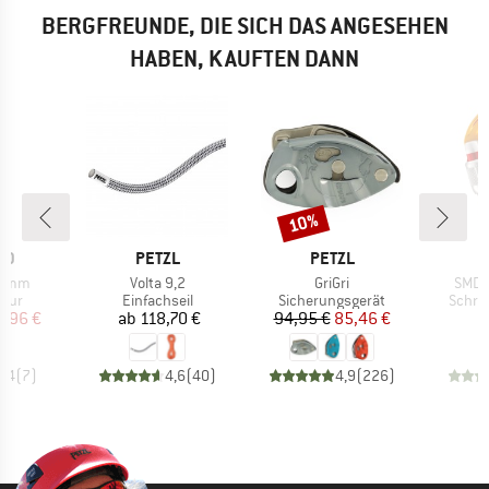
BERGFREUNDE, DIE SICH DAS ANGESEHEN
HABEN, KAUFTEN DANN
10%
Rabatt
MARKE
MARKE
ID
PETZL
PETZL
Artikel
Artikel
Artike
 6mm
Volta 9,2
GriGri
SMD 
gruppe
Produktgruppe
Produktgruppe
Produ
nur
Einfachseil
Sicherungsgerät
Schra
eis
duzierter Preis
Preis
Preis
reduzierter Preis
3,96 €
ab
118,70 €
94,95 €
85,46 €
4,4
(
7
)
4,6
(
40
)
4,9
(
226
)