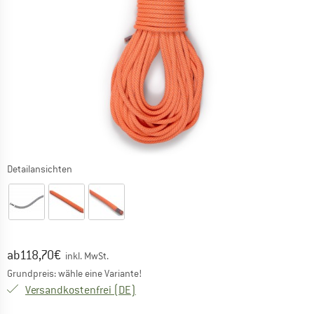
Detailansichten
Preis:
ab
118,70
€
inkl. MwSt.
Grundpreis: wähle eine Variante!
Deutschland. Informationen zu den Ver
Versandkostenfrei
(DE)