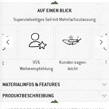
AUF EINEN BLICK
Supervielseitiges Seil mit Mehrfachzulassung
 g
95%
Kunden sagen:
5
Weiterempfehlung
leicht
MATERIALINFOS & FEATURES
PRODUKTBESCHREIBUNG