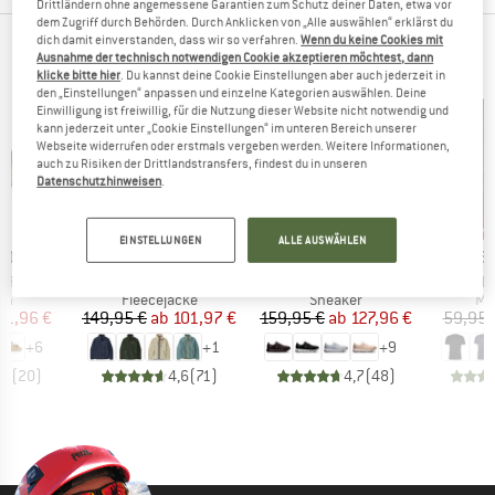
Drittländern ohne angemessene Garantien zum Schutz deiner Daten, etwa vor
dem Zugriff durch Behörden. Durch Anklicken von „Alle auswählen“ erklärst du
dich damit einverstanden, dass wir so verfahren.
Wenn du keine Cookies mit
TOP AUSWAHL FÜR DICH
Ausnahme der technisch notwendigen Cookie akzeptieren möchtest, dann
klicke bitte hier
. Du kannst deine Cookie Einstellungen aber auch jederzeit in
den „Einstellungen“ anpassen und einzelne Kategorien auswählen. Deine
Einwilligung ist freiwillig, für die Nutzung dieser Website nicht notwendig und
kann jederzeit unter „Cookie Einstellungen“ im unteren Bereich unserer
Webseite widerrufen oder erstmals vergeben werden. Weitere Informationen,
auch zu Risiken der Drittlandstransfers, findest du in unseren
Datenschutzhinweisen
.
bis 32%
bis 20%
bis
Rabatt
Rabatt
Raba
EINSTELLUNGEN
ALLE AUSWÄHLEN
MARKE
MARKE
MA
TOCK
PATAGONIA
ON
HEB
Artikel
Artikel
Artikel
 BF
Retro Pile Jacket
Women's Cloud 6
MerinoMix150 Pi
tgruppe
Produktgruppe
Produktgruppe
Pr
en
Fleecejacke
Sneaker
Me
eis
duzierter Preis
Preis
reduzierter Preis
Preis
reduzierter Preis
71,96 €
149,95 €
ab
101,97 €
159,95 €
ab
127,96 €
59,95 
+
6
+
1
+
9
,8
(
20
)
4,6
(
71
)
4,7
(
48
)