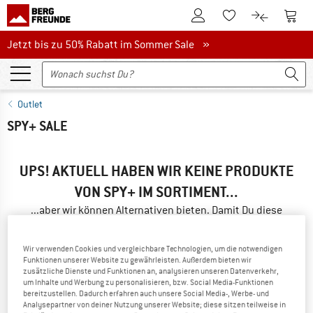
Zum Kundenkonto
Zum 
Zum Merkzettel.
Zum Produk
Jetzt bis zu 50% Rabatt im Sommer Sale
Jetzt bis zu 50% Rabatt im Sommer Sale »
Outlet
SPY+ SALE
UPS! AKTUELL HABEN WIR KEINE PRODUKTE
VON SPY+ IM SORTIMENT...
...aber wir können Alternativen bieten. Damit Du diese
schnell findest, kannst Du eine der folgenden Möglichkeiten
nutzen:
Wir verwenden Cookies und vergleichbare Technologien, um die notwendigen
Funktionen unserer Website zu gewährleisten. Außerdem bieten wir
» Gehe zurück zur vorherigen Seite
und versuche es mit
zusätzliche Dienste und Funktionen an, analysieren unseren Datenverkehr,
um Inhalte und Werbung zu personalisieren, bzw. Social Media-Funktionen
weniger Filterwerten.
bereitzustellen. Dadurch erfahren auch unsere Social Media-, Werbe- und
Analysepartner von deiner Nutzung unserer Website; diese sitzen teilweise in