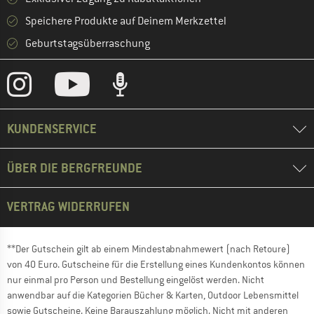
Speichere Produkte auf Deinem Merkzettel
Geburtstagsüberraschung
KUNDENSERVICE
ÜBER DIE BERGFREUNDE
VERTRAG WIDERRUFEN
**Der Gutschein gilt ab einem Mindestabnahmewert (nach Retoure)
von 40 Euro. Gutscheine für die Erstellung eines Kundenkontos können
nur einmal pro Person und Bestellung eingelöst werden. Nicht
anwendbar auf die Kategorien Bücher & Karten, Outdoor Lebensmittel
sowie Gutscheine. Keine Barauszahlung möglich. Nicht mit anderen