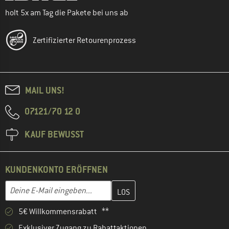
holt 5x am Tag die Pakete bei uns ab
Zertifizierter Retourenprozess
MAIL UNS!
07121/70 12 0
KAUF BEWUSST
KUNDENKONTO ERÖFFNEN
Gib hier deine E-Mail-Adresse ein und erstelle im nächsten Schri
E-Mail-Adresse
5€ Willkommensrabatt **
Exklusiver Zugang zu Rabattaktionen