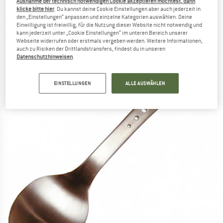
Ausnahme der technisch notwendigen Cookie akzeptieren möchtest, dann
klicke bitte hier
. Du kannst deine Cookie Einstellungen aber auch jederzeit in
MSR
-
Alpine Tool Spoon
den „Einstellungen“ anpassen und einzelne Kategorien auswählen. Deine
Einwilligung ist freiwillig, für die Nutzung dieser Website nicht notwendig und
kann jederzeit unter „Cookie Einstellungen“ im unteren Bereich unserer
(0)
Webseite widerrufen oder erstmals vergeben werden. Weitere Informationen,
auch zu Risiken der Drittlandstransfers, findest du in unseren
Datenschutzhinweisen
.
EINSTELLUNGEN
ALLE AUSWÄHLEN