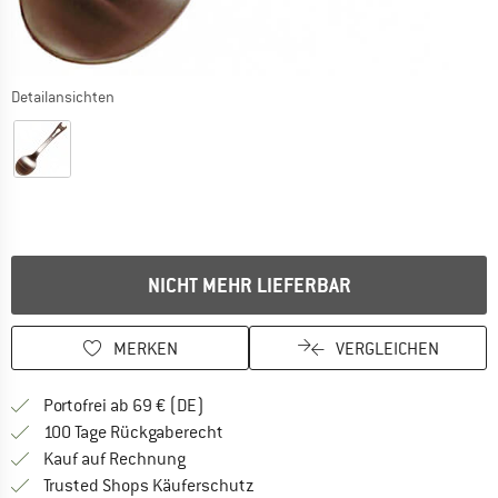
Detailansichten
NICHT MEHR LIEFERBAR
MERKEN
VERGLEICHEN
Finde mehr Informationen zu den Versan
Portofrei ab 69 € (DE)
Gehe hier zu den Rückgabe-Richtlinie
100 Tage Rückgaberecht
Finde die Zahlungs-Infos hier! Öffnet sich 
Kauf auf Rechnung
Finde alle Infos hier!
Trusted Shops Käuferschutz