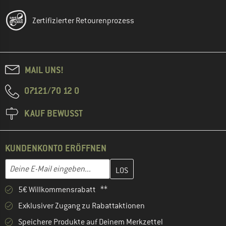
Zertifizierter Retourenprozess
MAIL UNS!
07121/70 12 0
KAUF BEWUSST
KUNDENKONTO ERÖFFNEN
Gib hier deine E-Mail-Adresse ein und erstelle im nächsten Schri
E-Mail-Adresse
5€ Willkommensrabatt **
Exklusiver Zugang zu Rabattaktionen
Speichere Produkte auf Deinem Merkzettel