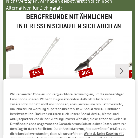
Nicht verzagen, wir haben selbstverständlich noch
Alternativen für Dich parat:
BERGFREUNDE MIT ÄHNLICHEN
INTERESSEN SCHAUTEN SICH AUCH AN
15%
30%
15
Rabatt
Rabatt
Raba
MARKE
MSR
MARKE
PRIMUS
E
UM
M
N
Artikel
Alpine Long Tool Spoon
Artikel
TrailSpork Ti
ife
Artike
Titan
15,95 €
Preis
reduzierter Preis
13,56 €
16,95 €
Preis
reduzierter Preis
11,87 €
ktgruppe
r
Pr
Be
Wir verwenden Cookies und vergleichbare Technologien, um die notwendigen
eis
duzierter Preis
9,71 €
39,95
Funktionen unserer Website zu gewährleisten. Außerdem bieten wir
zusätzliche Dienste und Funktionen an, analysieren unseren Datenverkehr,
um Inhalte und Werbung zu personalisieren, bzw. Social Media-Funktionen
5,0
(
2
)
3,0
(
1
)
bereitzustellen. Dadurch erfahren auch unsere Social Media-, Werbe- und
0,0
(
0
)
Analysepartner von deiner Nutzung unserer Website; diese sitzen teilweise in
Drittländern ohne angemessene Garantien zum Schutz deiner Daten, etwa vor
dem Zugriff durch Behörden. Durch Anklicken von „Alle auswählen“ erklärst du
dich damit einverstanden, dass wir so verfahren.
Wenn du keine Cookies mit