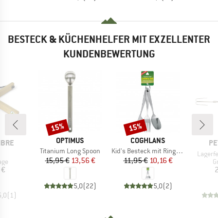
BESTECK & KÜCHENHELFER MIT EXZELLENTER
KUNDENBEWERTUNG
15%
15%
Rabatt
Rabatt
MARKE
MARKE
OPTIMUS
COGHLANS
MA
IBRE
PE
Artikel
Artikel
Titanium Long Spoon
Kid's Besteck mit Ring 3-teilig
l
Artikel
Lagerf
Preis
reduzierter Preis
Preis
reduzierter Preis
15,95 €
13,56 €
11,95 €
10,16 €
gruppe
P
age
Gr
eis
 €
2
5,0
(
22
)
5,0
(
2
)
5,0
(
1
)