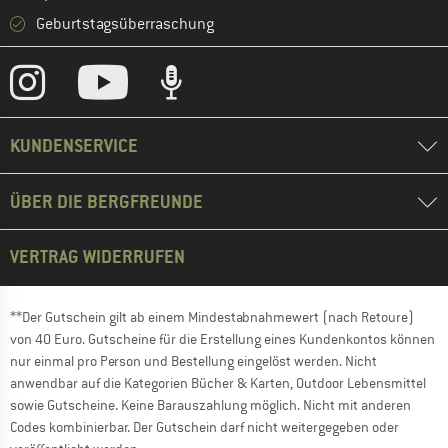
Geburtstagsüberraschung
KUNDENSERVICE
ÜBER DIE BERGFREUNDE
VERTRAG WIDERRUFEN
**Der Gutschein gilt ab einem Mindestabnahmewert (nach Retoure)
von 40 Euro. Gutscheine für die Erstellung eines Kundenkontos können
nur einmal pro Person und Bestellung eingelöst werden. Nicht
anwendbar auf die Kategorien Bücher & Karten, Outdoor Lebensmittel
sowie Gutscheine. Keine Barauszahlung möglich. Nicht mit anderen
Codes kombinierbar. Der Gutschein darf nicht weitergegeben oder