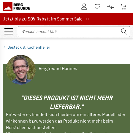
Zum Kundenkonto
Zum 
Zum Merkzettel.
Zum Produk
Jetzt bis zu 50% Rabatt im Sommer Sale
Jetzt bis zu 50% Rabatt im Sommer Sale »
Besteck & Küchenhelfer
Bergfreund Hannes
"DIESES PRODUKT IST NICHT MEHR
LIEFERBAR."
Entweder es handelt sich hierbei um ein älteres Modell oder
wir können bzw. werden das Produkt nicht mehr beim
Hersteller nachbestellen.