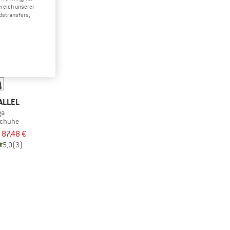
ereich unserer
dstransfers,
ALLEL
ga
schuhe
87,48 €
5,0
(3)