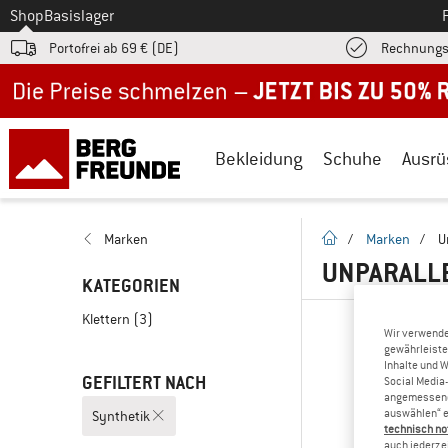
Zum
Shop
Basislager
Portofrei ab 69 € (DE)
Rechnungs
Jetzt bis zu 50% Rabatt im Sommer Sale
Bekleidung
Schuhe
Ausrü
Startseite
Marken
/
Marken
/
U
UNPARALLE
KATEGORIEN
Klettern
(3)
Wir verwende
gewährleiste
Inhalte und 
GEFILTERT NACH
Social Media-
angemessene 
auswählen“ e
Synthetik
technisch no
auch jederzei