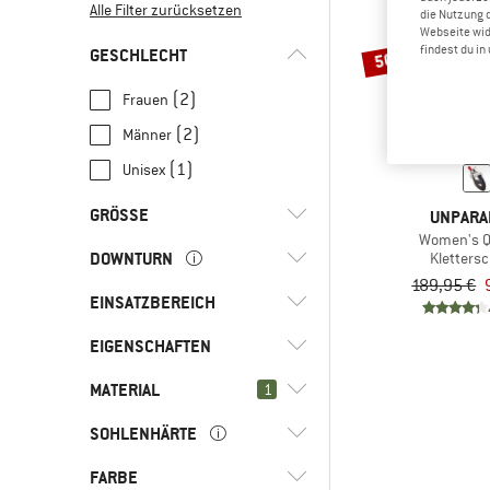
Alle Filter zurücksetzen
die Nutzung 
Webseite wid
findest du i
GESCHLECHT
50%
(2)
Frauen
(2)
Männer
(1)
Unisex
GRÖSSE
UNPARA
Women's Q
DOWNTURN
Kletters
35
37
37,5
189,95 €
EINSATZBEREICH
(1)
Leichter Downturn
(2)
Starker Downturn
EIGENSCHAFTEN
(3)
Bouldern
(2)
Indoorklettern
MATERIAL
1
(3)
Leicht asymmetrisch
(3)
Klettern
(2)
Vegan
SOHLENHÄRTE
(3)
Synthetik
(3)
Sportklettern
(5)
Kunstleder
FARBE
(1)
Mittelfest