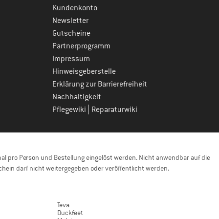
Kundenkonto
Newsletter
Gutscheine
Partnerprogramm
Impressum
Hinweisgeberstelle
Erklärung zur Barrierefreiheit
Nachhaltigkeit
|
Pflegewiki
Reparaturwiki
l pro Person und Bestellung eingelöst werden. Nicht anwendbar auf die
hein darf nicht weitergegeben oder veröffentlicht werden.
Teva
Duckfeet