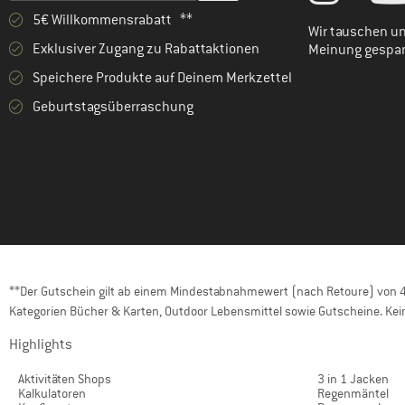
5€ Willkommensrabatt **
Wir tauschen un
Exklusiver Zugang zu Rabattaktionen
Meinung gespa
Speichere Produkte auf Deinem Merkzettel
Geburtstagsüberraschung
**Der Gutschein gilt ab einem Mindestabnahmewert (nach Retoure) von 40
Kategorien Bücher & Karten, Outdoor Lebensmittel sowie Gutscheine. Kein
Highlights
Aktivitäten Shops
3 in 1 Jacken
Kalkulatoren
Regenmäntel