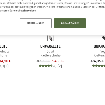
dieser Website nicht notwendig und kann jederzeit unter „Cookie Einstellungen“ im unteren B
errufen oder erstmals vergeben werden. Weitere Informationen, auch zu Risiken der Drittlan
n unseren
Datenschutzhinweisen
.
50%
50%
EINSTELLUNGEN
ALLE AUSWÄHLEN
LLEL
UNPARALLEL
UNPAR
ubit LV
Qubit
Ve
chuhe
Kletterschuhe
Kletter
94,98 €
189,95 €
94,98 €
174,95 €
4,3
(3)
4,5
(2)