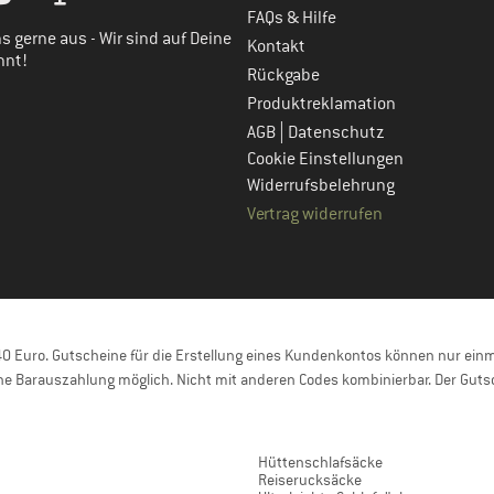
FAQs & Hilfe
s gerne aus - Wir sind auf Deine
Kontakt
nnt!
Rückgabe
Produktreklamation
|
AGB
Datenschutz
Cookie Einstellungen
Widerrufsbelehrung
Vertrag widerrufen
 Euro. Gutscheine für die Erstellung eines Kundenkontos können nur einma
e Barauszahlung möglich. Nicht mit anderen Codes kombinierbar. Der Gutsc
Hüttenschlafsäcke
Reiserucksäcke