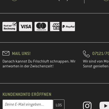
MAIL UNS!
07121/70
Danach kannst Du Frischluft schnappen. Wir
Wir sind von Mo-
antworten in der Zwischenzeit!
Sonst genießen w
KUNDENKONTO ERÖFFNEN
Gib hier deine E-Mail-Adresse ein und erstelle im nächsten Schri
E-Mail-Adresse