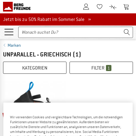
Zum Kundenkonto
Zum 
Zum Merkzettel.
Zum Produk
Jetzt bis zu 50% Rabatt im Sommer Sale
Jetzt bis zu 50% Rabatt im Sommer Sale »
Marken
UNPARALLEL - GRIECHISCH
(1)
KATEGORIEN
FILTER
1
50%
Wir verwenden Cookies und vergleichbare Technologien, um die notwendigen
Funktionen unserer Website zu gewährleisten. Außerdem bieten wir
zusätzliche Dienste und Funktionen an, analysieren unseren Datenverkehr,
um Inhalte und Werbung zu personalisieren, bzw. Social Media-Funktionen