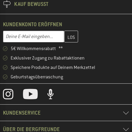
KAUF BEWUSST
KUNDENKONTO ERÖFFNEN
Gib hier deine E-Mail-Adresse ein und erstelle im nächsten Schri
E-Mail-Adresse
5€ Willkommensrabatt **
Exklusiver Zugang zu Rabattaktionen
Speichere Produkte auf Deinem Merkzettel
Geburtstagsüberraschung
KUNDENSERVICE
ÜBER DIE BERGFREUNDE