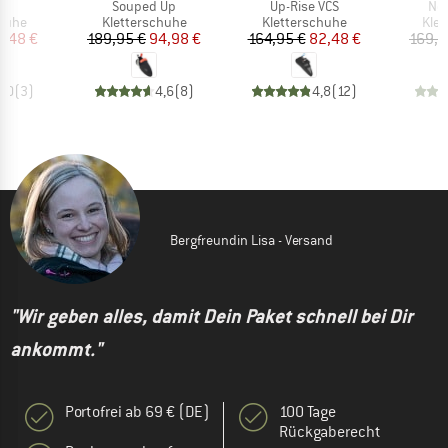
el
Artikel
Artikel
Arti
Souped Up
Up-Rise VCS
New
ruppe
Produktgruppe
Produktgruppe
Pro
chuhe
Kletterschuhe
Kletterschuhe
Klet
eis
duzierter Preis
Preis
reduzierter Preis
Preis
reduzierter Preis
7,48 €
189,95 €
94,98 €
164,95 €
82,48 €
169,9
5,0
(
3
)
4,6
(
8
)
4,8
(
12
)
Bergfreundin Lisa - Versand
"Wir geben alles, damit Dein Paket schnell bei Dir
ankommt."
Portofrei ab 69 € (DE)
100 Tage
Rückgaberecht