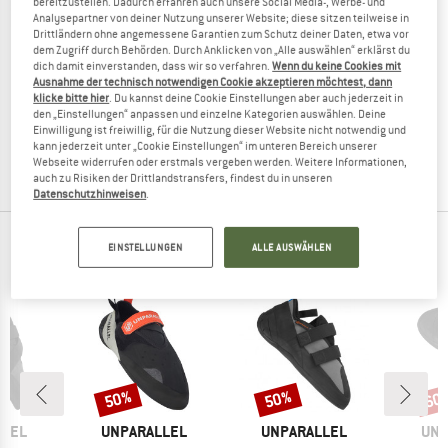
bereitzustellen. Dadurch erfahren auch unsere Social Media-, Werbe- und
Analysepartner von deiner Nutzung unserer Website; diese sitzen teilweise in
Drittländern ohne angemessene Garantien zum Schutz deiner Daten, etwa vor
dem Zugriff durch Behörden. Durch Anklicken von „Alle auswählen“ erklärst du
dich damit einverstanden, dass wir so verfahren.
Wenn du keine Cookies mit
UNPARALLEL
Ausnahme der technisch notwendigen Cookie akzeptieren möchtest, dann
klicke bitte hier
. Du kannst deine Cookie Einstellungen aber auch jederzeit in
Regulus
den „Einstellungen“ anpassen und einzelne Kategorien auswählen. Deine
Kletterschuhe
Einwilligung ist freiwillig, für die Nutzung dieser Website nicht notwendig und
164,95 €
82,48 €
kann jederzeit unter „Cookie Einstellungen“ im unteren Bereich unserer
4,3
(7)
Webseite widerrufen oder erstmals vergeben werden. Weitere Informationen,
auch zu Risiken der Drittlandstransfers, findest du in unseren
Datenschutzhinweisen
.
TOP PRODUKTE DEINER LIEBLINGSMARKEN
EINSTELLUNGEN
ALLE AUSWÄHLEN
50%
50%
60
Rabatt
Rabatt
Raba
MARKE
MARKE
MAR
LLEL
UNPARALLEL
UNPARALLEL
UNP